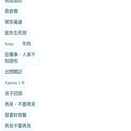
君品酒店
鼎泰豐
喫茶萬歲
藍色生死戀
Sony
羊肉
這種事、人家不
知道啦
出閨閣記
Xperia 1 II
浪子回頭
再見，不要再見
甜妻好廚藝
再見不要再見