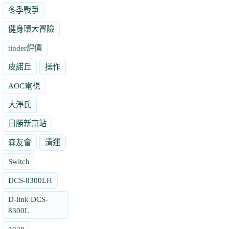
冬季戰爭
健身環大冒險
tinder評價
皮諾丘
操作
AOC電視
大淨氏
日勝新京站
森友會
清運
Switch
DCS-8300LH
D-link DCS-
8300L