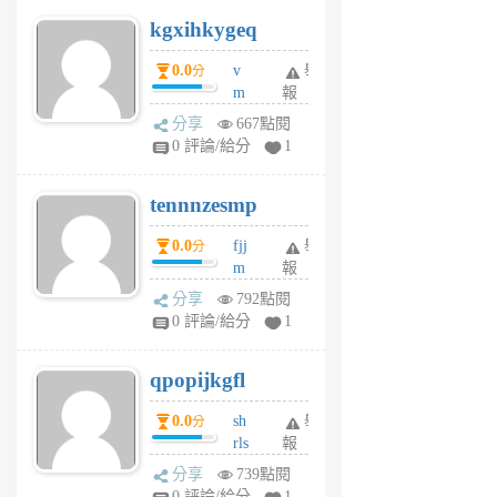
uq
kgxihkygeq
6
個
0.0
v
舉
分
月
m
報
前
sg
分享
667點閱
sr
0 評論/給分
1
vg
pn
tennnzesmp
6
個
0.0
fjj
舉
分
月
m
報
前
w
分享
792點閱
rs
0 評論/給分
1
uy
j
qpopijkgfl
6
個
0.0
sh
舉
分
月
rls
報
前
k
分享
739點閱
m
0 評論/給分
1