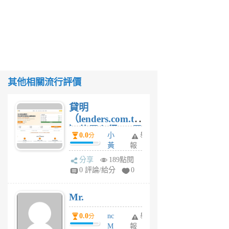
其他相關流行評價
貸明
（lenders.com.tw
）使用心得 — 民
0.0
小
舉
分
間貸款比較平台
黃
報
體驗
蜂
分享
189點閱
1
0 評論/給分
0
個
月
Mr.
前
0.0
nc
舉
分
M
報