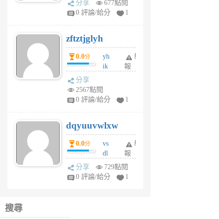
分享
677點閱
pe
0 評論/給分
1
er
6
zftztjglyh
個
月
0.0
yh
舉
分
前
ik
報
s
分享
m
2567點閱
tu
0 評論/給分
1
m
s
dqyuuvwlxw
6
個
0.0
vs
舉
分
月
dl
報
前
sq
分享
729點閱
fy
0 評論/給分
1
fe
6
個
搜尋
月