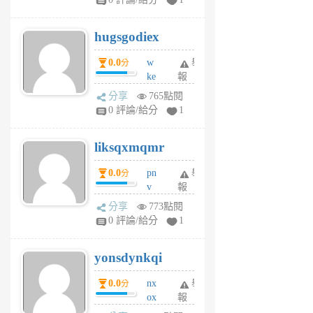
zt
g
hugsgodiex
6
個
0.0
w
舉
分
月
ke
報
前
rv
分享
765點閱
pj
0 評論/給分
1
qf
r
liksqxmqmr
6
個
0.0
pn
舉
分
月
v
報
前
wt
分享
773點閱
sv
0 評論/給分
1
jd
j
yonsdynkqi
6
個
0.0
nx
舉
分
月
ox
報
前
rh