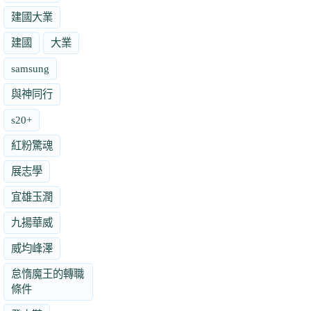
建國大業
建國
大業
samsung
與神同行
s20+
紅粉驚魂
展志學
宜雄玉潤
九揚華威
威均峰澤
怠惰魔王的轉職
條件