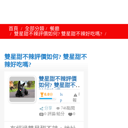
首頁
全部分類
餐廳
雙星甜不辣評價如何? 雙星甜不辣好吃嗎?
雙星甜不辣評價如何? 雙星甜不
辣好吃嗎?
雙星甜不辣評價
如何? 雙星甜不
辣好吃嗎?
0.0
ls
舉
分
p
報
6
分享
746點閱
年
0 評論/給分
0
前