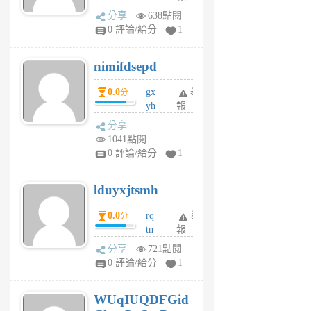
U
分享
638點閱
F
0 評論/給分
1
C
M
nimifdsepd
U
5
0.0
gx
舉
分
個
yh
報
月
dq
前
分享
vo
1041點閱
jl
0 評論/給分
1
6
個
lduyxjtsmh
月
前
0.0
rq
舉
分
tn
報
jt
分享
721點閱
gl
0 評論/給分
1
gy
6
WUqIUQDFGid
個