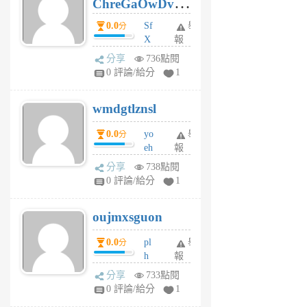
ChreGaOwDv
月
前
dY
0.0
Sf
舉
分
X
報
Pe
分享
736點閱
Jc
0 評論/給分
1
cf
v
wmdgtlznsl
R
P
0.0
yo
舉
分
m
eh
報
v
ld
A
分享
738點閱
gy
V
0 評論/給分
1
ik
G
6
6
oujmxsguon
個
個
月
月
0.0
pl
舉
分
前
前
h
報
wi
分享
733點閱
w
0 評論/給分
1
sh