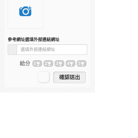
參考網址
選填外部連結網址
給分
1
2
3
4
5