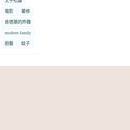
太子松馥
電影
薯條
肯德基的炸雞
modern family
廚藝
蚊子