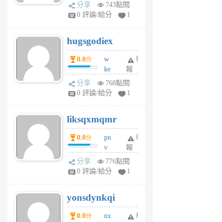
k
分享
743點閱
m
0 評論/給分
1
zt
g
hugsgodiex
6
個
0.0
w
舉
分
月
ke
報
前
rv
分享
768點閱
pj
0 評論/給分
1
qf
r
liksqxmqmr
6
個
0.0
pn
舉
分
月
v
報
前
wt
分享
776點閱
sv
0 評論/給分
1
jd
j
yonsdynkqi
6
個
0.0
nx
舉
分
月