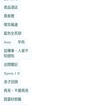
君品酒店
鼎泰豐
喫茶萬歲
藍色生死戀
Sony
羊肉
這種事、人家不
知道啦
出閨閣記
Xperia 1 II
浪子回頭
再見，不要再見
甜妻好廚藝