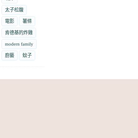
太子松馥
電影
薯條
肯德基的炸雞
modern family
廚藝
蚊子