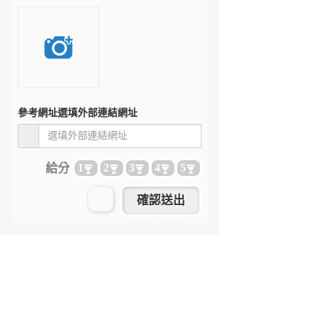
參考網址
選填外部連結網址
給分
1
2
3
4
5