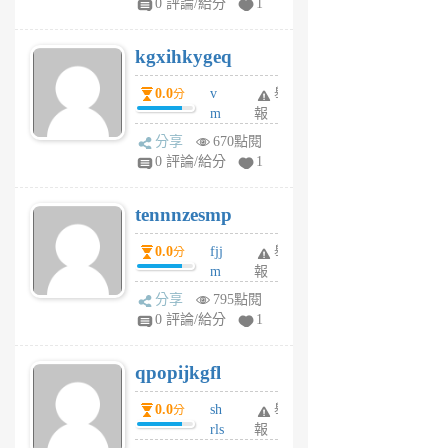
0 評論/給分
1
sh
uq
kgxihkygeq
6
個
0.0
v
舉
分
月
m
報
前
sg
分享
670點閱
sr
0 評論/給分
1
vg
pn
tennnzesmp
6
個
0.0
fjj
舉
分
月
m
報
前
w
分享
795點閱
rs
0 評論/給分
1
uy
j
qpopijkgfl
6
個
0.0
sh
舉
分
月
rls
報
前