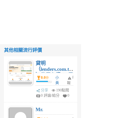
其他相關流行評價
貸明
（lenders.com.tw
）使用心得 — 民
0.0
小
舉
分
間貸款比較平台
黃
報
體驗
蜂
分享
190點閱
1
0 評論/給分
0
個
月
Mr.
前