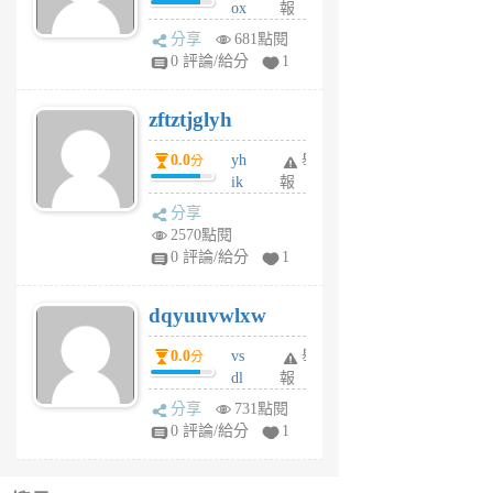
ox
報
前
rh
分享
681點閱
pe
0 評論/給分
1
er
6
zftztjglyh
個
月
0.0
yh
舉
分
前
ik
報
s
分享
m
2570點閱
tu
0 評論/給分
1
m
s
dqyuuvwlxw
6
個
0.0
vs
舉
分
月
dl
報
前
sq
分享
731點閱
fy
0 評論/給分
1
fe
6
個