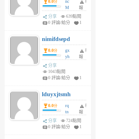
0.0
nc
舉
分
M
報
U
分享
639點閱
F
0 評論/給分
1
C
M
nimifdsepd
U
5
0.0
gx
舉
分
個
yh
報
月
dq
前
分享
vo
1043點閱
jl
0 評論/給分
1
6
個
lduyxjtsmh
月
前
0.0
rq
舉
分
tn
報
jt
分享
724點閱
gl
0 評論/給分
1
gy
6