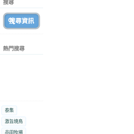
搜尋
月
前
熱門搜尋
泰集
激旨燒鳥
品田牧場