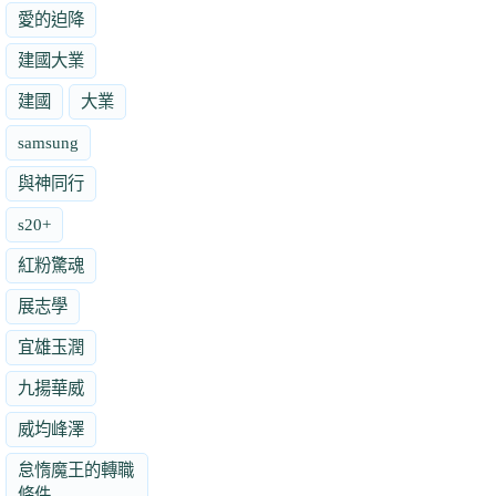
愛的迫降
建國大業
建國
大業
samsung
與神同行
s20+
紅粉驚魂
展志學
宜雄玉潤
九揚華威
威均峰澤
怠惰魔王的轉職
條件