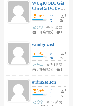
WUqIUQDFGid
個
ChreGaOwDv
月
前
dY
0.0
Sf
舉
分
X
報
Pe
分享
740點閱
Jc
0 評論/給分
1
cf
v
wmdgtlznsl
R
P
0.0
yo
舉
分
m
eh
報
v
ld
A
分享
741點閱
gy
V
0 評論/給分
1
ik
G
6
6
oujmxsguon
個
個
月
月
0.0
pl
舉
分
前
前
h
報
wi
分享
735點閱
w