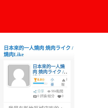
日本來的一人燒肉 焼肉ライク /
燒肉Like
日本來的一人燒
肉 焼肉ライク /
燒肉Like
0.0
小
舉
分
豪
報
6
分享
984點閱
年
0 評論/給分
0
前