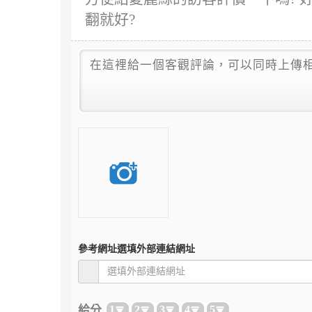
翻就好?
參考網址
選填外部連結網址
給分
1
2
3
4
5