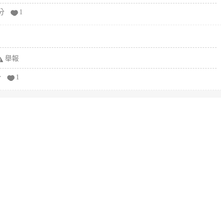
分
1
舉報
分
1