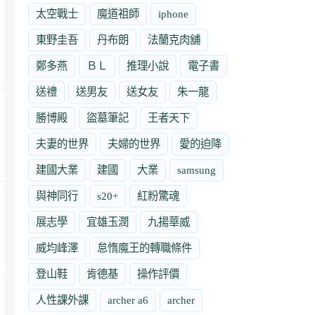
太空戰士
魔道祖師
iphone
東野圭吾
丹布朗
法蘭克肉舖
鄭多燕
ＢＬ
推理小說
電子書
送禮
送男友
送女友
朱一龍
勝博殿
盜墓筆記
王者天下
夫妻的世界
夫婦的世界
愛的迫降
建國大業
建國
大業
samsung
與神同行
s20+
紅粉驚魂
展志學
宜雄玉潤
九揚華威
威均峰澤
怠惰魔王的轉職條件
登山鞋
肯德基
操作評價
人性課外課
archer a6
archer