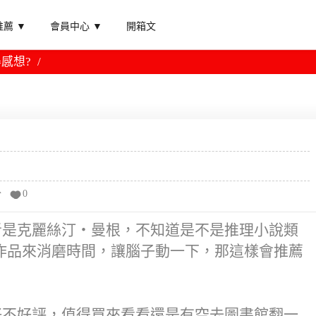
薦 ▼
會員中心 ▼
開箱文
感想?
分
0
者是克麗絲汀‧曼根，不知道是不是推理小說類
作品來消磨時間，讓腦子動一下，那這樣會推薦
好不好評，值得買來看看還是有空去圖書館翻一