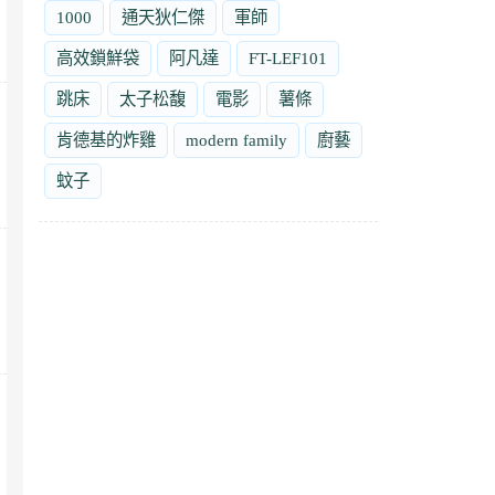
1000
通天狄仁傑
軍師
高效鎖鮮袋
阿凡達
FT-LEF101
跳床
太子松馥
電影
薯條
肯德基的炸雞
modern family
廚藝
蚊子