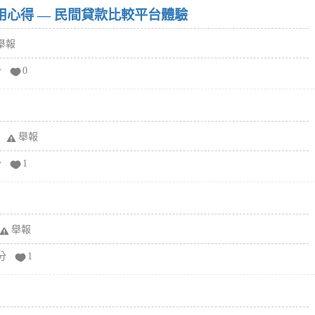
w）使用心得 — 民間貸款比較平台體驗
舉報
分
0
舉報
分
1
舉報
分
1