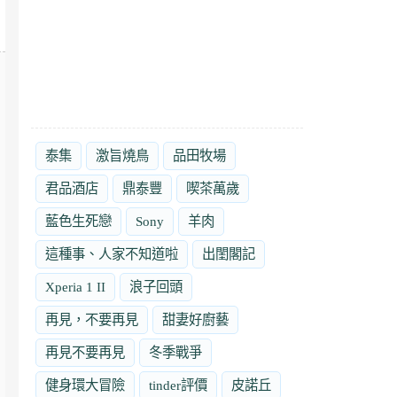
泰集
激旨燒鳥
品田牧場
君品酒店
鼎泰豐
喫茶萬歲
藍色生死戀
Sony
羊肉
這種事、人家不知道啦
出閨閣記
Xperia 1 II
浪子回頭
再見，不要再見
甜妻好廚藝
再見不要再見
冬季戰爭
健身環大冒險
tinder評價
皮諾丘