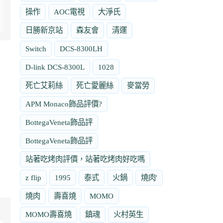
操作
AOC電視
大淨氏
日勝新京站
森友會
清運
Switch
DCS-8300LH
D-link DCS-8300L
1028
死亡艾莉絲
死亡愛麗絲
麥當勞
APM Monaco飾品評價?
BottegaVeneta飾品評
BottegaVeneta飾品評
站著吃烤肉評價，站著吃烤肉好吃嗎
z flip
1995
泰式
火鍋
燒肉'
燒肉
壽喜燒
MOMO
MOMO壽喜燒
鎮魂
火村英生