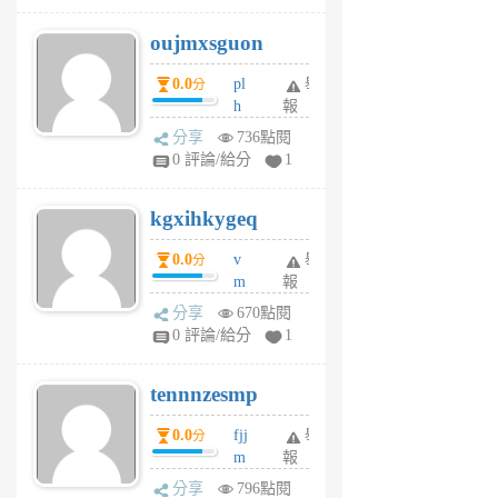
6
6
oujmxsguon
個
個
月
月
0.0
pl
舉
分
前
前
h
報
wi
分享
736點閱
w
0 評論/給分
1
sh
uq
kgxihkygeq
6
個
0.0
v
舉
分
月
m
報
前
sg
分享
670點閱
sr
0 評論/給分
1
vg
pn
tennnzesmp
6
個
0.0
fjj
舉
分
月
m
報
前
w
分享
796點閱