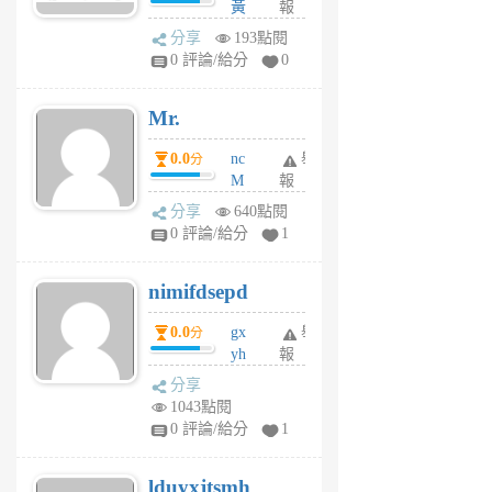
黃
報
體驗
蜂
分享
193點閱
1
0 評論/給分
0
個
月
Mr.
前
0.0
nc
舉
分
M
報
U
分享
640點閱
F
0 評論/給分
1
C
M
nimifdsepd
U
5
0.0
gx
舉
分
個
yh
報
月
dq
前
分享
vo
1043點閱
jl
0 評論/給分
1
6
個
lduyxjtsmh
月