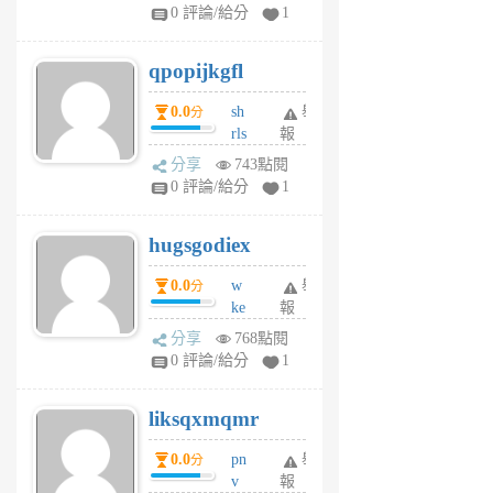
rs
0 評論/給分
1
uy
j
qpopijkgfl
6
個
0.0
sh
舉
分
月
rls
報
前
k
分享
743點閱
m
0 評論/給分
1
zt
g
hugsgodiex
6
個
0.0
w
舉
分
月
ke
報
前
rv
分享
768點閱
pj
0 評論/給分
1
qf
r
liksqxmqmr
6
個
0.0
pn
舉
分
月
v
報
前