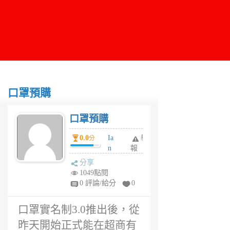
口罩預購
口罩預購
0.0
Ia
舉
分
n
報
6
分享
年
1049點閱
前
0 評論/給分
0
口罩實名制3.0推出後，從
昨天開始正式能在超商有