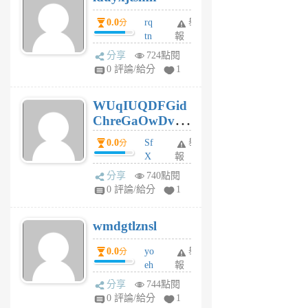
前
0.0
rq
舉
分
tn
報
jt
分享
724點閱
gl
0 評論/給分
1
gy
6
WUqIUQDFGid
個
ChreGaOwDv
月
前
dY
0.0
Sf
舉
分
X
報
Pe
分享
740點閱
Jc
0 評論/給分
1
cf
v
wmdgtlznsl
R
P
0.0
yo
舉
分
m
eh
報
v
ld
A
分享
744點閱
gy
V
0 評論/給分
1
ik
G