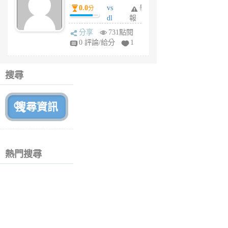
0.0
vs
舉
分
月
dl
報
前
sq
分享
731點閱
fy
0 評論/給分
1
fe
6
個
搜尋
月
前
熱門搜尋