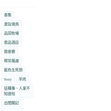
泰集
激旨燒鳥
品田牧場
君品酒店
鼎泰豐
喫茶萬歲
藍色生死戀
Sony
羊肉
這種事、人家不
知道啦
出閨閣記