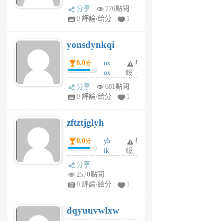
wt
分享
776點閱
sv
0 評論/給分
1
jd
j
yonsdynkqi
6
個
0.0
nx
舉
分
月
ox
報
前
rh
分享
681點閱
pe
0 評論/給分
1
er
6
zftztjglyh
個
月
0.0
yh
舉
分
前
ik
報
s
分享
m
2570點閱
tu
0 評論/給分
1
m
s
dqyuuvwlxw
6
個