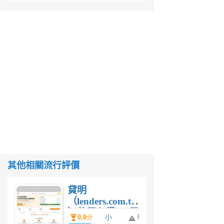
其他相關流行評價
貸明
（lenders.com.tw
）使用心得 — 民
0.0
小
舉
分
間貸款比較平台