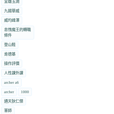
宜雄玉潤
九揚華威
威均峰澤
怠惰魔王的轉職
條件
登山鞋
肯德基
操作評價
人性課外課
archer a6
archer
1000
通天狄仁傑
軍師