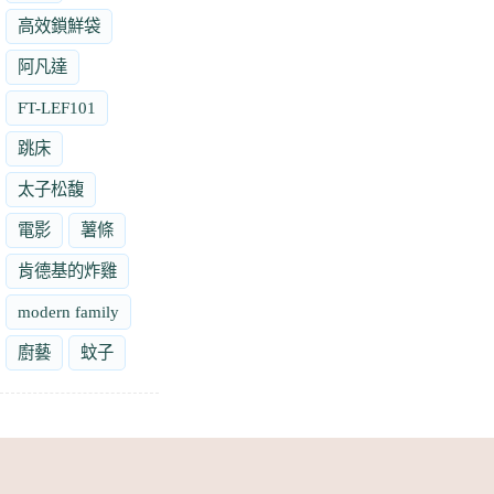
高效鎖鮮袋
阿凡達
FT-LEF101
跳床
太子松馥
電影
薯條
肯德基的炸雞
modern family
廚藝
蚊子