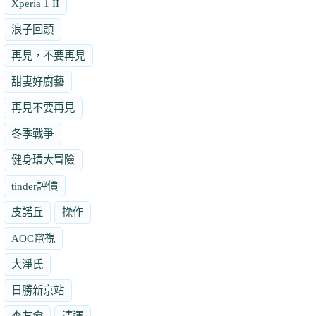
Xperia 1 II
浪子回頭
再見，不要再見
甜妻好廚藝
再見不要再見
冬季戰爭
健身環大冒險
tinder評價
皮諾丘
操作
AOC電視
大淨氏
日勝新京站