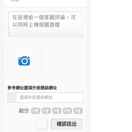
參考網址
選填外部連結網址
給分
1
2
3
4
5