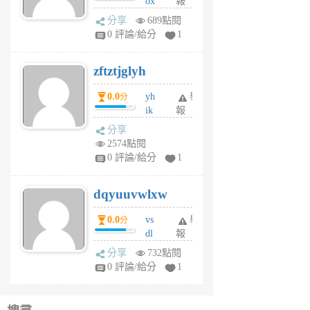
ox
報
前
rh
分享
689點閱
pe
0 評論/給分
1
er
6
zftztjglyh
個
月
0.0
yh
舉
分
前
ik
報
s
分享
m
2574點閱
tu
0 評論/給分
1
m
s
dqyuuvwlxw
6
個
0.0
vs
舉
分
月
dl
報
前
sq
分享
732點閱
fy
0 評論/給分
1
fe
6
個