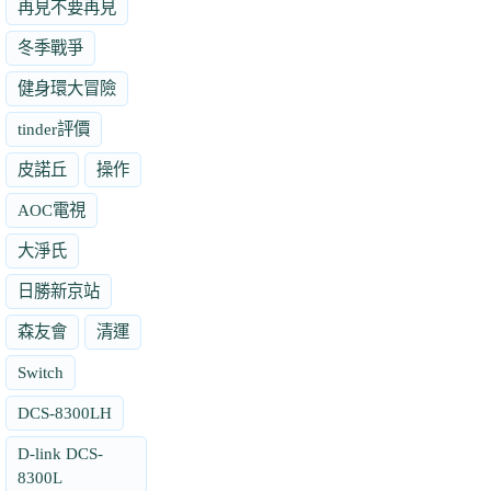
再見不要再見
冬季戰爭
健身環大冒險
tinder評價
皮諾丘
操作
AOC電視
大淨氏
日勝新京站
森友會
清運
Switch
DCS-8300LH
D-link DCS-
8300L