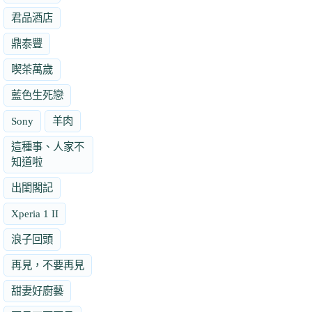
君品酒店
鼎泰豐
喫茶萬歲
藍色生死戀
Sony
羊肉
這種事、人家不
知道啦
出閨閣記
Xperia 1 II
浪子回頭
再見，不要再見
甜妻好廚藝