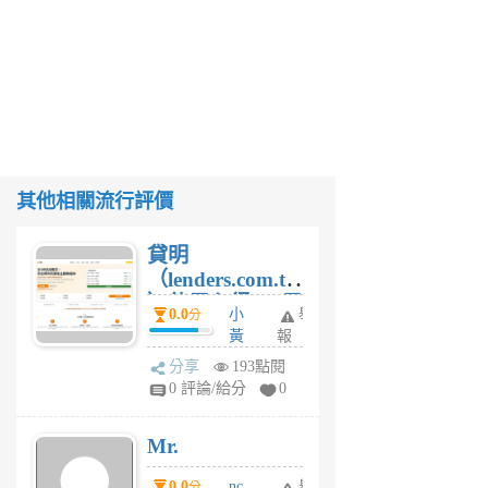
其他相關流行評價
貸明
（lenders.com.tw
）使用心得 — 民
0.0
小
舉
分
間貸款比較平台
黃
報
體驗
蜂
分享
193點閱
1
0 評論/給分
0
個
月
Mr.
前
0.0
nc
舉
分