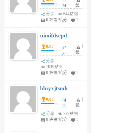
M
報
U
分享
644點閱
F
0 評論/給分
1
C
M
nimifdsepd
U
5
0.0
gx
舉
分
個
yh
報
月
dq
前
分享
vo
1049點閱
jl
0 評論/給分
1
6
個
lduyxjtsmh
月
前
0.0
rq
舉
分
tn
報
jt
分享
729點閱
gl
0 評論/給分
1
gy
6