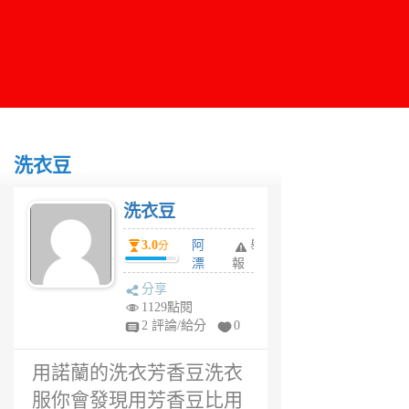
洗衣豆
洗衣豆
3.0
阿
舉
分
漂
報
6
分享
年
1129點閱
前
2 評論/給分
0
用諾蘭的洗衣芳香豆洗衣
服你會發現用芳香豆比用