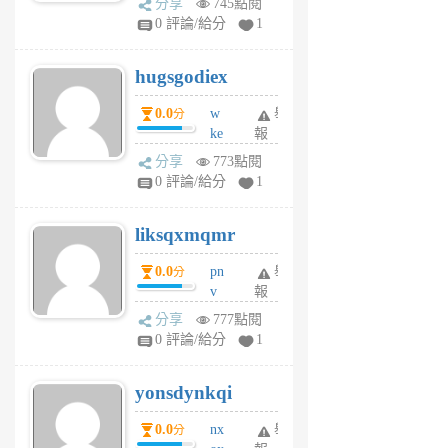
分享
745點閱
m
0 評論/給分
1
zt
g
hugsgodiex
6
個
0.0
w
舉
分
月
ke
報
前
rv
分享
773點閱
pj
0 評論/給分
1
qf
r
liksqxmqmr
6
個
0.0
pn
舉
分
月
v
報
前
wt
分享
777點閱
sv
0 評論/給分
1
jd
j
yonsdynkqi
6
個
0.0
nx
舉
分
月