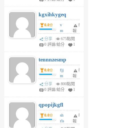
sh
uq
kgxihkygeq
6
個
0.0
v
舉
分
月
m
報
前
sg
分享
675點閱
sr
0 評論/給分
1
vg
pn
tennnzesmp
6
個
0.0
fjj
舉
分
月
m
報
前
w
分享
800點閱
rs
0 評論/給分
1
uy
j
qpopijkgfl
6
個
0.0
sh
舉
分
月
rls
報
前
k