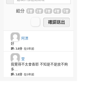
給分
1
2
3
4
5
阿漂
好
評: 3.0分
在6年前
萱
我覺得不太會香耶 不知是不是放不夠
多…
評: 3.0分
在6年前