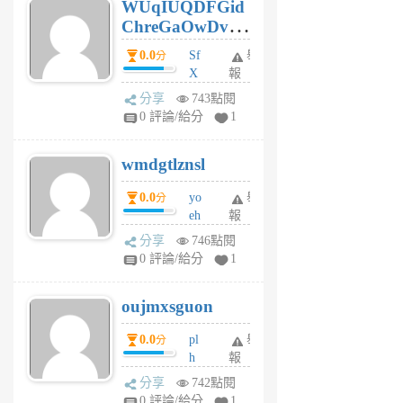
WUqIUQDFGid
個
ChreGaOwDv
月
前
dY
0.0
Sf
舉
分
X
報
Pe
分享
743點閱
Jc
0 評論/給分
1
cf
v
wmdgtlznsl
R
P
0.0
yo
舉
分
m
eh
報
v
ld
A
分享
746點閱
gy
V
0 評論/給分
1
ik
G
6
6
oujmxsguon
個
個
月
月
0.0
pl
舉
分
前
前
h
報
wi
分享
742點閱
w
0 評論/給分
1