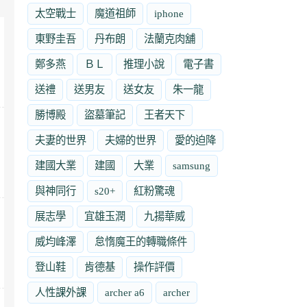
太空戰士
魔道祖師
iphone
東野圭吾
丹布朗
法蘭克肉舖
鄭多燕
ＢＬ
推理小說
電子書
送禮
送男友
送女友
朱一龍
勝博殿
盜墓筆記
王者天下
夫妻的世界
夫婦的世界
愛的迫降
建國大業
建國
大業
samsung
與神同行
s20+
紅粉驚魂
展志學
宜雄玉潤
九揚華威
威均峰澤
怠惰魔王的轉職條件
登山鞋
肯德基
操作評價
人性課外課
archer a6
archer