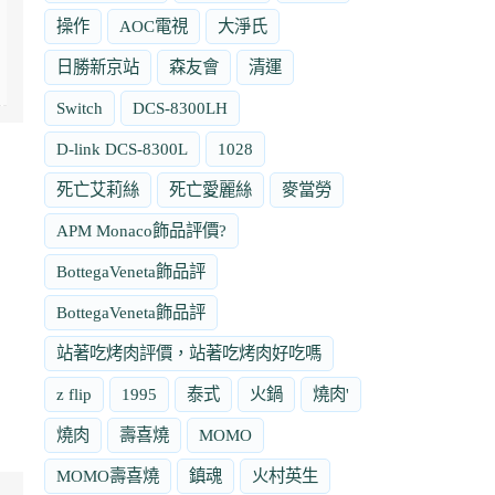
操作
AOC電視
大淨氏
日勝新京站
森友會
清運
Switch
DCS-8300LH
D-link DCS-8300L
1028
死亡艾莉絲
死亡愛麗絲
麥當勞
APM Monaco飾品評價?
BottegaVeneta飾品評
BottegaVeneta飾品評
站著吃烤肉評價，站著吃烤肉好吃嗎
z flip
1995
泰式
火鍋
燒肉'
燒肉
壽喜燒
MOMO
MOMO壽喜燒
鎮魂
火村英生