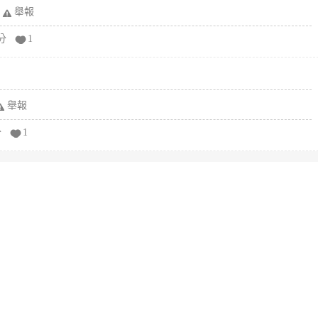
舉報
分
1
舉報
分
1