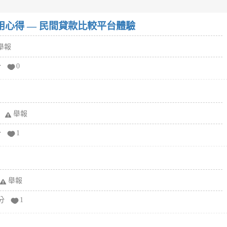
w）使用心得 — 民間貸款比較平台體驗
舉報
分
0
舉報
分
1
舉報
分
1