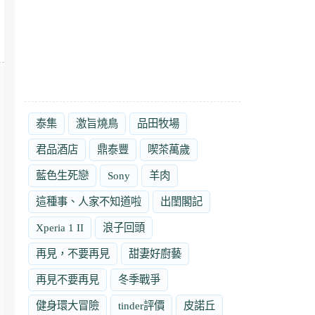
泰集
激旨燒鳥
品田牧場
君品酒店
鼎泰豐
喫茶萬歲
藍色生死戀
Sony
羊肉
這種事、人家不知道啦
出閨閣記
Xperia 1 II
浪子回頭
再見，不要再見
甜妻好廚藝
再見不要再見
冬季戰爭
健身環大冒險
tinder評價
皮諾丘