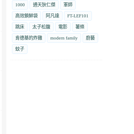
1000
通天狄仁傑
軍師
高效鎖鮮袋
阿凡達
FT-LEF101
跳床
太子松馥
電影
薯條
肯德基的炸雞
modern family
廚藝
蚊子