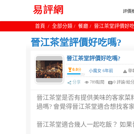
評價推
首頁
全部分類
餐廳
晉江茶堂評價好吃
晉江茶堂評價好吃嗎?
晉江茶堂評價好吃嗎?
0.0
分
小魔女 6年前
舉
分享
789點閱
0 評論/給
晉江茶堂是否有提供美味的客家菜料
過嗎? 會覺得晉江茶堂適合想找客
晉江茶堂適合幾人一起吃飯？ 如果