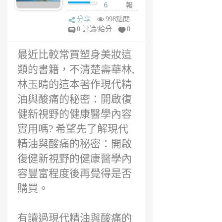
醫學評價，現代
6
報
精油與酸痛的秘
年
分享
998點閱
密：開啟復健新
前
0 評論/給分
0
視野的健康醫學
用嗎?
最近比較常買塑身美妝這
類的書籍，不清楚壽華林,
林玉晴的這本著作現代精
油與酸痛的秘密：開啟復
健新視野的健康醫學內容
實用嗎? 希望先了解現代
精油與酸痛的秘密：開啟
復健新視野的健康醫學內
容豐富程度後再覺得是否
購買。
有讀過現代精油與酸痛的