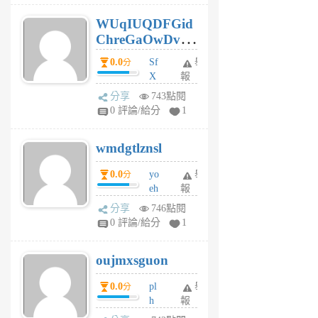
6
WUqIUQDFGid
個
ChreGaOwDv
月
前
dY
0.0
Sf
舉
分
X
報
Pe
分享
743點閱
Jc
0 評論/給分
1
cf
v
wmdgtlznsl
R
P
0.0
yo
舉
分
m
eh
報
v
ld
A
分享
746點閱
gy
V
0 評論/給分
1
ik
G
6
6
oujmxsguon
個
個
月
月
0.0
pl
舉
分
前
前
h
報
wi