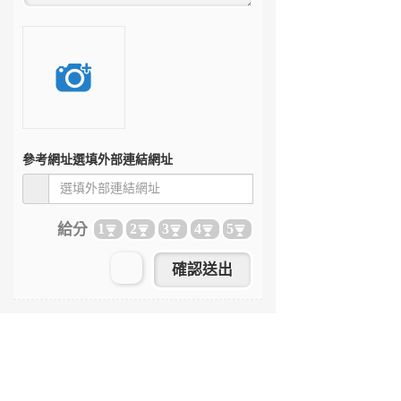
參考網址
選填外部連結網址
給分
1
2
3
4
5