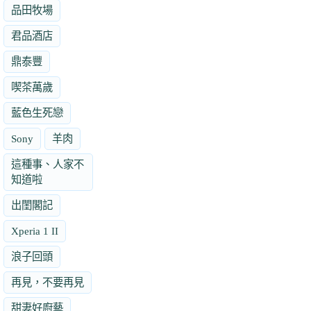
品田牧場
君品酒店
鼎泰豐
喫茶萬歲
藍色生死戀
Sony
羊肉
這種事、人家不
知道啦
出閨閣記
Xperia 1 II
浪子回頭
再見，不要再見
甜妻好廚藝