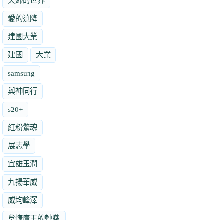
夫婦的世界
愛的迫降
建國大業
建國
大業
samsung
與神同行
s20+
紅粉驚魂
展志學
宜雄玉潤
九揚華威
威均峰澤
怠惰魔王的轉職