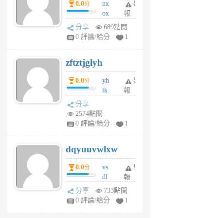
0.0
nx
舉
分
月
ox
報
前
rh
分享
689點閱
pe
0 評論/給分
1
er
6
zftztjglyh
個
月
0.0
yh
舉
分
前
ik
報
s
分享
m
2574點閱
tu
0 評論/給分
1
m
s
dqyuuvwlxw
6
個
0.0
vs
舉
分
月
dl
報
前
sq
分享
733點閱
fy
0 評論/給分
1
fe
6