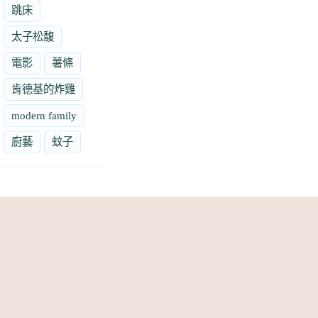
跳床
太子松馥
電影
薯條
肯德基的炸雞
modern family
廚藝
蚊子