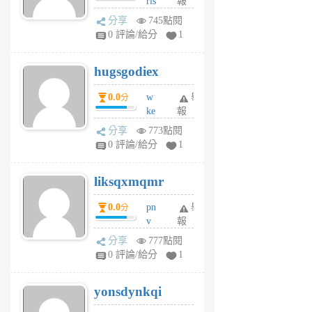
rls
報
前
k
分享
745點閱
m
0 評論/給分
1
zt
g
hugsgodiex
6
個
0.0
w
舉
分
月
ke
報
前
rv
分享
773點閱
pj
0 評論/給分
1
qf
r
liksqxmqmr
6
個
0.0
pn
舉
分
月
v
報
前
wt
分享
777點閱
sv
0 評論/給分
1
jd
j
yonsdynkqi
6
個