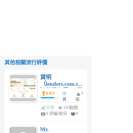
其他相關流行評價
貸明
（lenders.com.tw
）使用心得 — 民
0.0
小
舉
分
間貸款比較平台
黃
報
體驗
蜂
分享
193點閱
1
0 評論/給分
0
個
月
Mr.
前