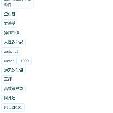
條件
登山鞋
肯德基
操作評價
人性課外課
archer a6
archer
1000
通天狄仁傑
軍師
高效鎖鮮袋
阿凡達
FT-LEF101