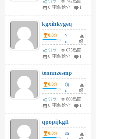
分享
742點閱
w
0 評論/給分
1
sh
uq
kgxihkygeq
6
個
0.0
v
舉
分
月
m
報
前
sg
分享
675點閱
sr
0 評論/給分
1
vg
pn
tennnzesmp
6
個
0.0
fjj
舉
分
月
m
報
前
w
分享
800點閱
rs
0 評論/給分
1
uy
j
qpopijkgfl
6
個
0.0
sh
舉
分
月