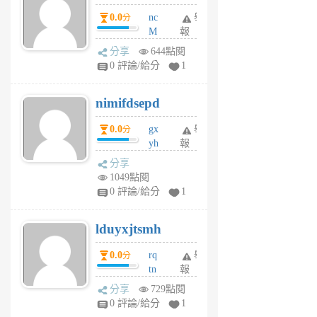
0.0
nc
舉
分
M
報
U
分享
644點閱
F
0 評論/給分
1
C
M
nimifdsepd
U
5
0.0
gx
舉
分
個
yh
報
月
dq
前
分享
vo
1049點閱
jl
0 評論/給分
1
6
個
lduyxjtsmh
月
前
0.0
rq
舉
分
tn
報
jt
分享
729點閱
gl
0 評論/給分
1
gy