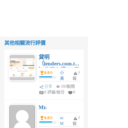
其他相關流行評價
貸明
（lenders.com.tw
）使用心得 — 民
0.0
小
舉
分
間貸款比較平台
黃
報
體驗
蜂
分享
193點閱
1
0 評論/給分
0
個
月
Mr.
前
0.0
nc
舉
分
M
報