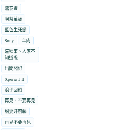
鼎泰豐
喫茶萬歲
藍色生死戀
Sony
羊肉
這種事、人家不
知道啦
出閨閣記
Xperia 1 II
浪子回頭
再見，不要再見
甜妻好廚藝
再見不要再見