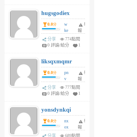
zt
g
hugsgodiex
6
個
0.0
w
舉
分
月
ke
報
前
rv
分享
774點閱
pj
0 評論/給分
1
qf
r
liksqxmqmr
6
個
0.0
pn
舉
分
月
v
報
前
wt
分享
777點閱
sv
0 評論/給分
1
jd
j
yonsdynkqi
6
個
0.0
nx
舉
分
月
ox
報
前
rh
分享
689點閱