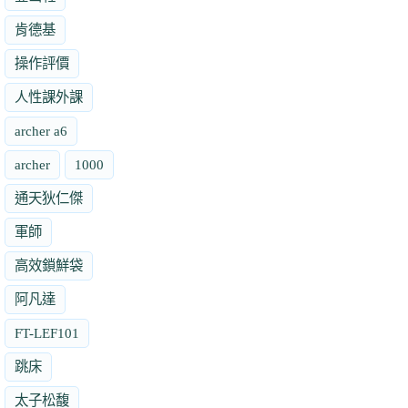
肯德基
操作評價
人性課外課
archer a6
archer
1000
通天狄仁傑
軍師
高效鎖鮮袋
阿凡達
FT-LEF101
跳床
太子松馥