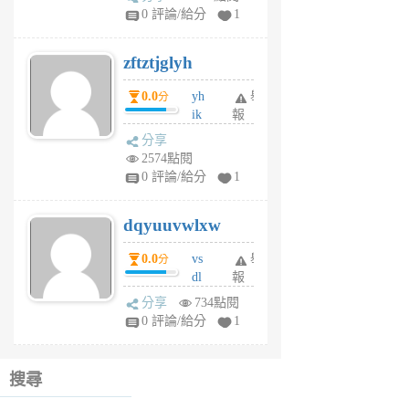
pe
0 評論/給分
1
er
6
zftztjglyh
個
月
0.0
yh
舉
分
前
ik
報
s
分享
m
2574點閱
tu
0 評論/給分
1
m
s
dqyuuvwlxw
6
個
0.0
vs
舉
分
月
dl
報
前
sq
分享
734點閱
fy
0 評論/給分
1
fe
6
個
搜尋
月
前