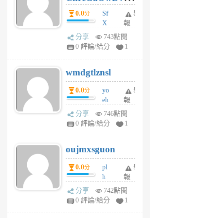
前
dY
0.0
Sf
舉
分
X
報
Pe
分享
743點閱
Jc
0 評論/給分
1
cf
v
wmdgtlznsl
R
P
0.0
yo
舉
分
m
eh
報
v
ld
A
分享
746點閱
gy
V
0 評論/給分
1
ik
G
6
6
oujmxsguon
個
個
月
月
0.0
pl
舉
分
前
前
h
報
wi
分享
742點閱
w
0 評論/給分
1
sh
uq