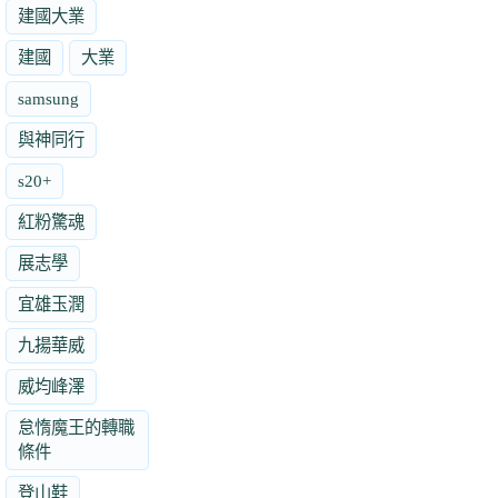
建國大業
建國
大業
samsung
與神同行
s20+
紅粉驚魂
展志學
宜雄玉潤
九揚華威
威均峰澤
怠惰魔王的轉職
條件
登山鞋