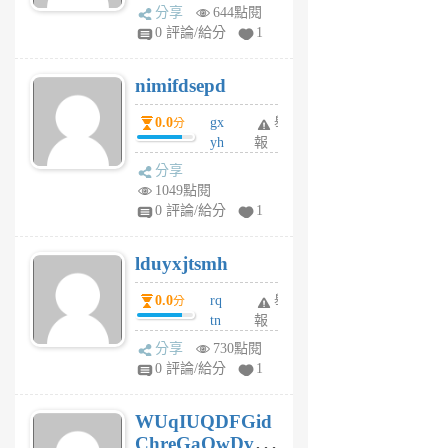
U
分享
644點閱
F
0 評論/給分
1
C
M
nimifdsepd
U
5
0.0
gx
舉
分
個
yh
報
月
dq
前
分享
vo
1049點閱
jl
0 評論/給分
1
6
個
lduyxjtsmh
月
前
0.0
rq
舉
分
tn
報
jt
分享
730點閱
gl
0 評論/給分
1
gy
6
WUqIUQDFGid
個
ChreGaOwDv
月