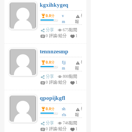
kgxihkygeq
6
個
0.0
v
舉
分
月
m
報
前
sg
分享
675點閱
sr
0 評論/給分
1
vg
pn
tennnzesmp
6
個
0.0
fjj
舉
分
月
m
報
前
w
分享
800點閱
rs
0 評論/給分
1
uy
j
qpopijkgfl
6
個
0.0
sh
舉
分
月
rls
報
前
k
分享
746點閱
m
0 評論/給分
1