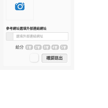
參考網址
選填外部連結網址
給分
1
2
3
4
5