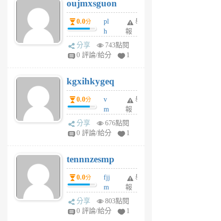
oujmxsguon
個
個
月
月
0.0
pl
舉
分
前
前
h
報
wi
分享
743點閱
w
0 評論/給分
1
sh
uq
kgxihkygeq
6
個
0.0
v
舉
分
月
m
報
前
sg
分享
676點閱
sr
0 評論/給分
1
vg
pn
tennnzesmp
6
個
0.0
fjj
舉
分
月
m
報
前
w
分享
803點閱
rs
0 評論/給分
1
uy