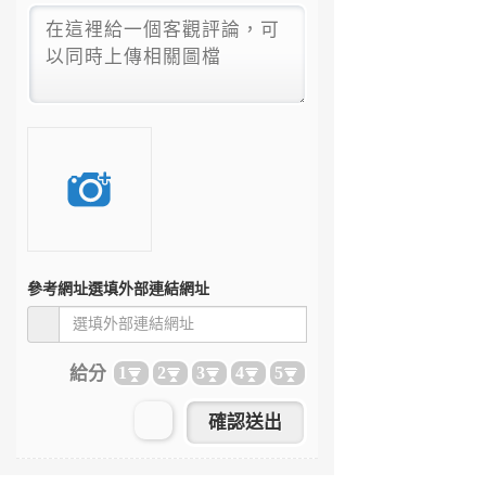
參考網址
選填外部連結網址
給分
1
2
3
4
5