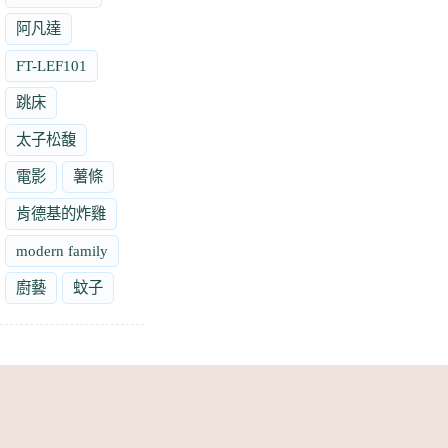
阿凡達
FT-LEF101
跳床
太子松馥
電影
薯條
肯德基的炸雞
modern family
廚藝
蚊子