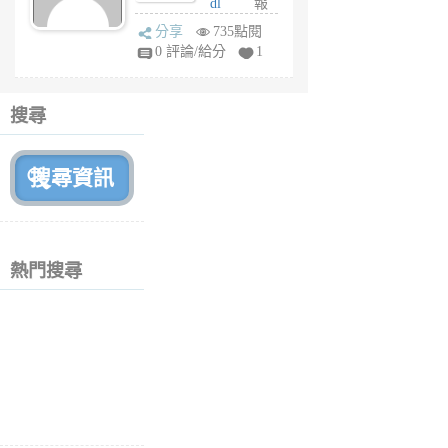
dl
報
前
sq
分享
735點閱
fy
0 評論/給分
1
fe
6
個
搜尋
月
前
熱門搜尋