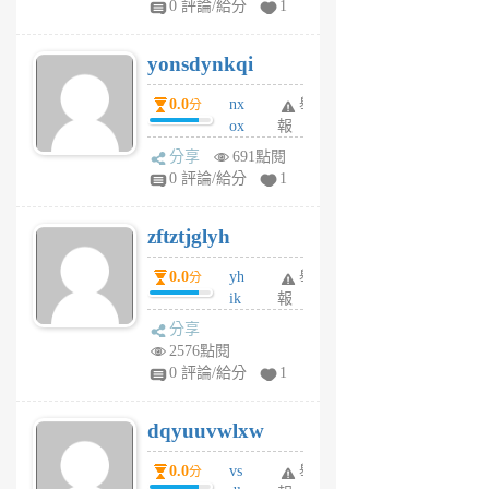
0 評論/給分
1
jd
j
yonsdynkqi
6
個
0.0
nx
舉
分
月
ox
報
前
rh
分享
691點閱
pe
0 評論/給分
1
er
6
zftztjglyh
個
月
0.0
yh
舉
分
前
ik
報
s
分享
m
2576點閱
tu
0 評論/給分
1
m
s
dqyuuvwlxw
6
個
0.0
vs
舉
分
月