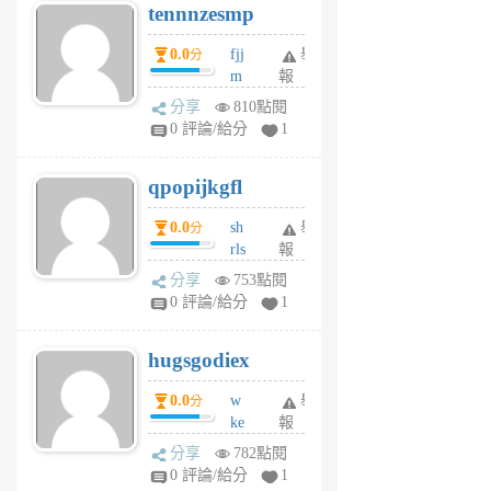
tennnzesmp
6
個
0.0
fjj
舉
分
月
m
報
前
w
分享
810點閱
rs
0 評論/給分
1
uy
j
qpopijkgfl
6
個
0.0
sh
舉
分
月
rls
報
前
k
分享
753點閱
m
0 評論/給分
1
zt
g
hugsgodiex
6
個
0.0
w
舉
分
月
ke
報
前
rv
分享
782點閱
pj
0 評論/給分
1
qf