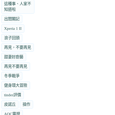
這種事、人家不
知道啦
出閨閣記
Xperia 1 II
浪子回頭
再見，不要再見
甜妻好廚藝
再見不要再見
冬季戰爭
健身環大冒險
tinder評價
皮諾丘
操作
AOC電視