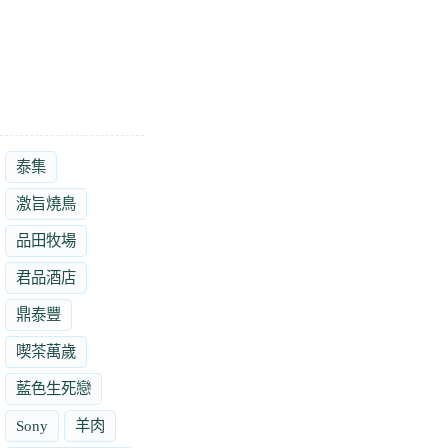
泰集
激旨燒鳥
品田牧場
君品酒店
鼎泰豐
喫茶萬歲
藍色生死戀
Sony
羊肉