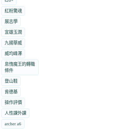
s20+
紅粉驚魂
展志學
宜雄玉潤
九揚華威
威均峰澤
怠惰魔王的轉職
條件
登山鞋
肯德基
操作評價
人性課外課
archer a6