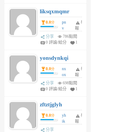
r
liksqxmqmr
6
個
0.0
pn
舉
分
月
v
報
前
wt
分享
786點閱
sv
0 評論/給分
1
jd
j
yonsdynkqi
6
個
0.0
nx
舉
分
月
ox
報
前
rh
分享
698點閱
pe
0 評論/給分
1
er
6
zftztjglyh
個
月
0.0
yh
舉
分
前
ik
報
s
分享