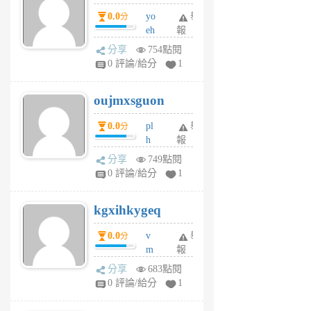
P
0.0
yo
舉
分
m
eh
報
v
ld
A
分享
754點閱
gy
V
0 評論/給分
1
ik
G
6
6
oujmxsguon
個
個
月
月
0.0
pl
舉
分
前
前
h
報
wi
分享
749點閱
w
0 評論/給分
1
sh
uq
kgxihkygeq
6
個
0.0
v
舉
分
月
m
報
前
sg
分享
683點閱
sr
0 評論/給分
1
vg
pn