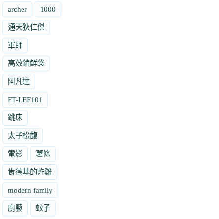
archer
1000
通天狄仁傑
軍師
高效鎖鮮袋
阿凡達
FT-LEF101
跳床
太子松馥
電影
薯條
肯德基的炸雞
modern family
廚藝
蚊子