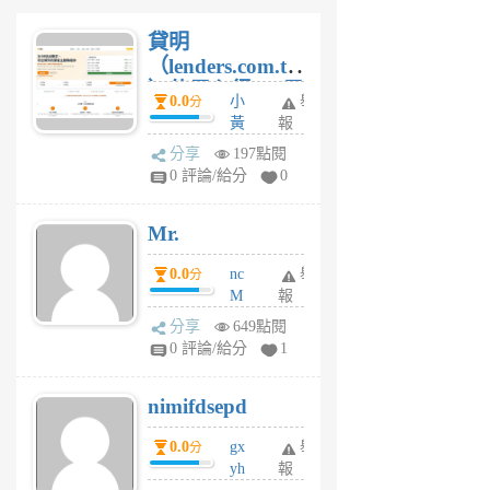
貸明
（lenders.com.tw
）使用心得 — 民
0.0
小
舉
分
間貸款比較平台
黃
報
體驗
蜂
分享
197點閱
1
0 評論/給分
0
個
月
Mr.
前
0.0
nc
舉
分
M
報
U
分享
649點閱
F
0 評論/給分
1
C
M
nimifdsepd
U
5
0.0
gx
舉
分
個
yh
報
月