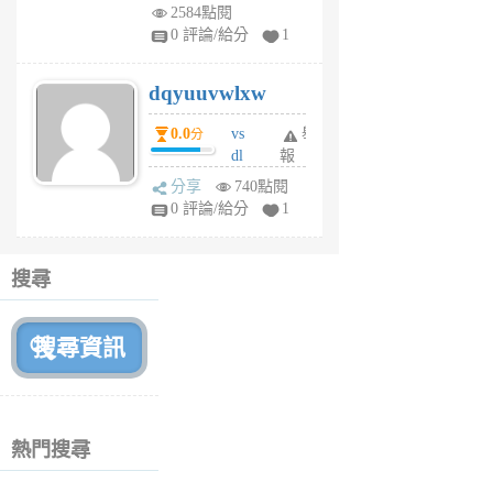
m
2584點閱
tu
0 評論/給分
1
m
s
dqyuuvwlxw
6
個
0.0
vs
舉
分
月
dl
報
前
sq
分享
740點閱
fy
0 評論/給分
1
fe
6
個
搜尋
月
前
熱門搜尋