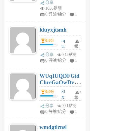
dq
前
分享
vo
1056點閱
jl
0 評論/給分
1
6
個
lduyxjtsmh
月
前
0.0
rq
舉
分
tn
報
jt
分享
743點閱
gl
0 評論/給分
1
gy
6
WUqIUQDFGid
個
ChreGaOwDv
月
前
dY
0.0
Sf
舉
分
X
報
Pe
分享
751點閱
Jc
0 評論/給分
1
cf
v
wmdgtlznsl
R