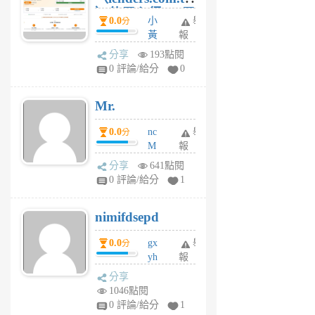
）使用心得 — 民
0.0
小
舉
分
間貸款比較平台
黃
報
體驗
蜂
分享
193點閱
1
0 評論/給分
0
個
月
Mr.
前
0.0
nc
舉
分
M
報
U
分享
641點閱
F
0 評論/給分
1
C
M
nimifdsepd
U
5
0.0
gx
舉
分
個
yh
報
月
dq
前
分享
vo
1046點閱
jl
0 評論/給分
1
6