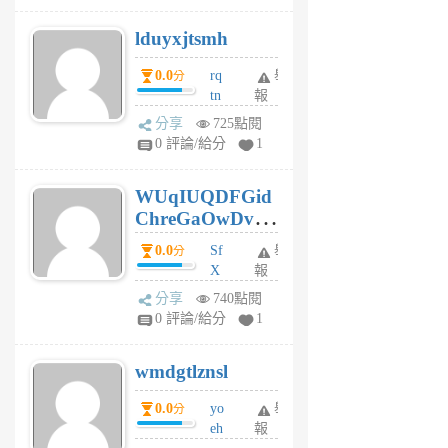
個
lduyxjtsmh
月
前
0.0
rq
舉
分
tn
報
jt
分享
725點閱
gl
0 評論/給分
1
gy
6
WUqIUQDFGid
個
ChreGaOwDv
月
前
dY
0.0
Sf
舉
分
X
報
Pe
分享
740點閱
Jc
0 評論/給分
1
cf
v
wmdgtlznsl
R
P
0.0
yo
舉
分
m
eh
報
v