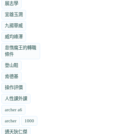
展志學
宜雄玉潤
九揚華威
威均峰澤
怠惰魔王的轉職
條件
登山鞋
肯德基
操作評價
人性課外課
archer a6
archer
1000
通天狄仁傑