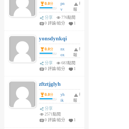
0.0
pn
舉
分
月
v
報
前
wt
分享
776點閱
sv
0 評論/給分
1
jd
j
yonsdynkqi
6
個
0.0
nx
舉
分
月
ox
報
前
rh
分享
683點閱
pe
0 評論/給分
1
er
6
zftztjglyh
個
月
0.0
yh
舉
分
前
ik
報
s
分享
m
2571點閱
tu
0 評論/給分
1
m