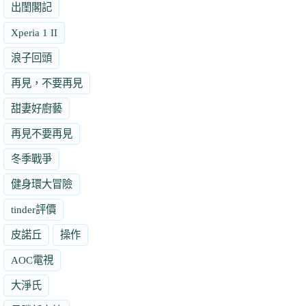
出閨閣記
Xperia 1 II
浪子回頭
再見，不要再見
甜妻好廚藝
再見不要再見
冬季戰爭
健身環大冒險
tinder評價
皮諾丘
操作
AOC電視
大淨氏