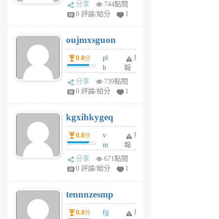
ld
A
分享
744點閱
gy
V
0 評論/給分
1
ik
G
6
6
oujmxsguon
個
個
月
月
0.0
pl
舉
分
前
前
h
報
wi
分享
739點閱
w
0 評論/給分
1
sh
uq
kgxihkygeq
6
個
0.0
v
舉
分
月
m
報
前
sg
分享
671點閱
sr
0 評論/給分
1
vg
pn
tennnzesmp
6
個
0.0
fjj
舉
分
月