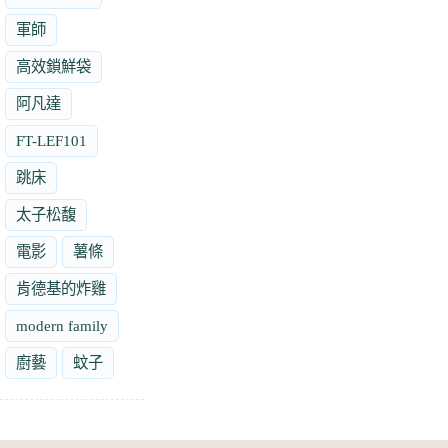
軍師
高效鎖鮮袋
阿凡達
FT-LEF101
跳床
太子松馥
電影
薯條
肯德基的炸雞
modern family
廚藝
蚊子