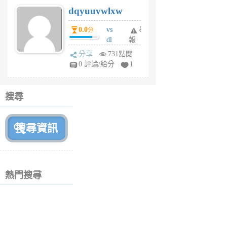
s
dqyuuvwlxw
6
個
0.0
vs
舉
分
月
dl
報
前
sq
分享
731點閱
fy
0 評論/給分
1
fe
6
個
搜尋
月
前
熱門搜尋