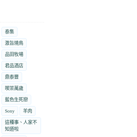
泰集
激旨燒鳥
品田牧場
君品酒店
鼎泰豐
喫茶萬歲
藍色生死戀
Sony
羊肉
這種事、人家不
知道啦