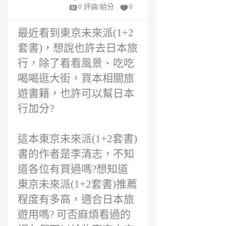
ee
0 評論/給分
0
6
年
最近看到東京未來派(1+2
前
套書)，想說也許去日本旅
行，除了看看風景、吃吃
喝喝逛大街，買本相關旅
遊書籍，也許可以幫日本
行加分?
這本東京未來派(1+2套書)
書的作者是李清志，不知
道各位有買過嗎?想知道
東京未來派(1+2套書)推薦
程度有多高，適合日本旅
遊用嗎? 可否麻煩看過的