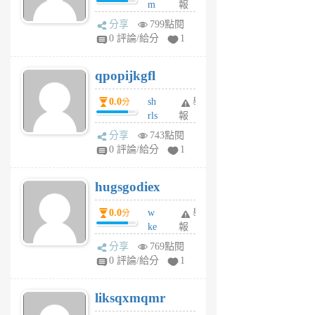
m
報
前
w
分享
799點閱
rs
0 評論/給分
1
uy
j
qpopijkgfl
6
個
0.0
sh
舉
分
月
rls
報
前
k
分享
743點閱
m
0 評論/給分
1
zt
g
hugsgodiex
6
個
0.0
w
舉
分
月
ke
報
前
rv
分享
769點閱
pj
0 評論/給分
1
qf
r
liksqxmqmr
6
個