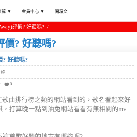
薦 ▼
會員中心 ▼
開箱文
way)評價? 好聽嗎?
評價? 好聽嗎?
價? 好聽嗎?
舉報
分
0
嗎? 在歌曲排行榜之類的網站看到的，歌名看起來好
紫棋，打算晚一點到油兔網站看看有無相關的mv
一下這首歌好聽的地方有哪些呢?