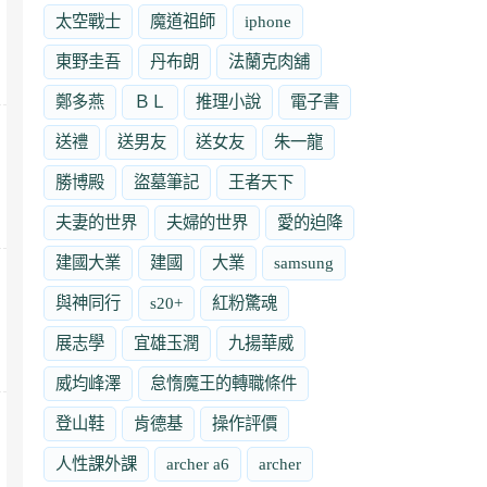
太空戰士
魔道祖師
iphone
東野圭吾
丹布朗
法蘭克肉舖
鄭多燕
ＢＬ
推理小說
電子書
送禮
送男友
送女友
朱一龍
勝博殿
盜墓筆記
王者天下
夫妻的世界
夫婦的世界
愛的迫降
建國大業
建國
大業
samsung
與神同行
s20+
紅粉驚魂
展志學
宜雄玉潤
九揚華威
威均峰澤
怠惰魔王的轉職條件
登山鞋
肯德基
操作評價
人性課外課
archer a6
archer