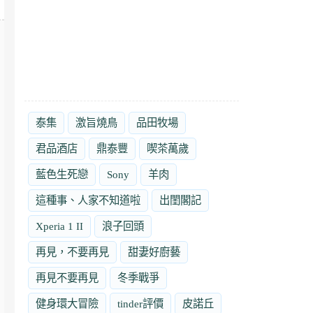
泰集
激旨燒鳥
品田牧場
君品酒店
鼎泰豐
喫茶萬歲
藍色生死戀
Sony
羊肉
這種事、人家不知道啦
出閨閣記
Xperia 1 II
浪子回頭
再見，不要再見
甜妻好廚藝
再見不要再見
冬季戰爭
健身環大冒險
tinder評價
皮諾丘