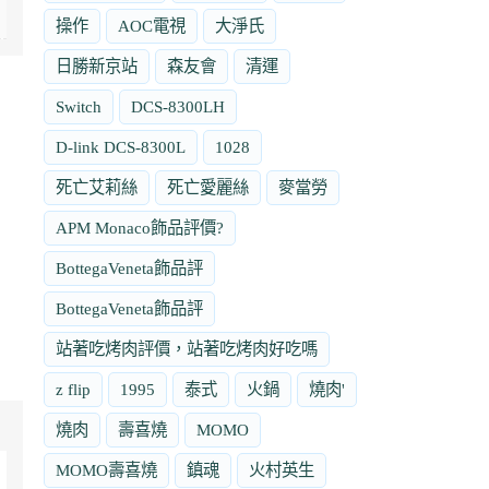
操作
AOC電視
大淨氏
日勝新京站
森友會
清運
Switch
DCS-8300LH
D-link DCS-8300L
1028
死亡艾莉絲
死亡愛麗絲
麥當勞
APM Monaco飾品評價?
BottegaVeneta飾品評
BottegaVeneta飾品評
站著吃烤肉評價，站著吃烤肉好吃嗎
z flip
1995
泰式
火鍋
燒肉'
燒肉
壽喜燒
MOMO
MOMO壽喜燒
鎮魂
火村英生