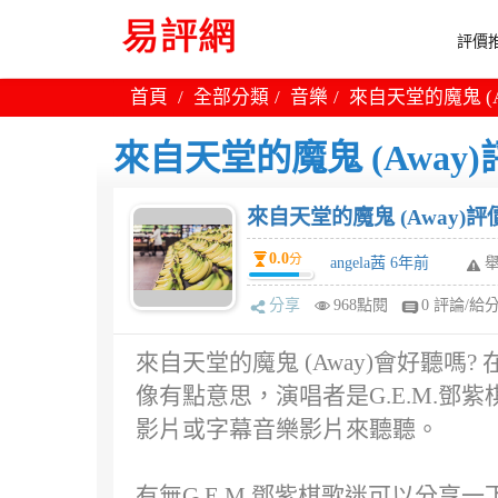
評價推
首頁
全部分類
音樂
來自天堂的魔鬼 (A
來自天堂的魔鬼 (Away)
來自天堂的魔鬼 (Away)評
0.0
分
angela茜 6年前
分享
968點閱
0 評論/給
來自天堂的魔鬼 (Away)會好聽
像有點意思，演唱者是G.E.M.鄧
影片或字幕音樂影片來聽聽。
有無G.E.M.鄧紫棋歌迷可以分享