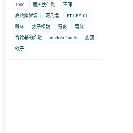
1000
通天狄仁傑
軍師
高效鎖鮮袋
阿凡達
FT-LEF101
跳床
太子松馥
電影
薯條
肯德基的炸雞
modern family
廚藝
蚊子