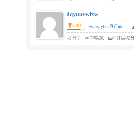
dqyuuvwlxw
0.0
分
vsdlsqfyfe 6個月前
分享
728點閱
0 評論/給