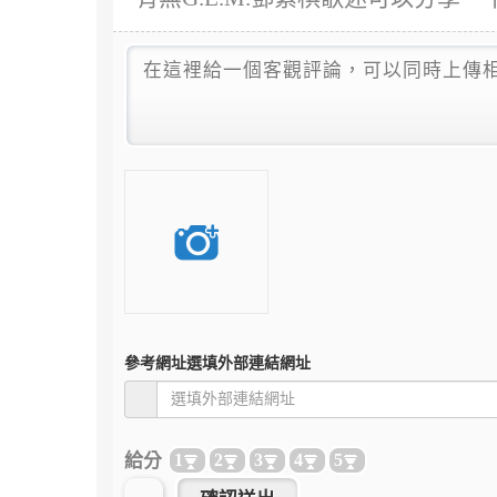
參考網址
選填外部連結網址
給分
1
2
3
4
5