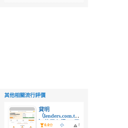
其他相關流行評價
貸明
（lenders.com.tw
）使用心得 — 民
0.0
小
舉
分