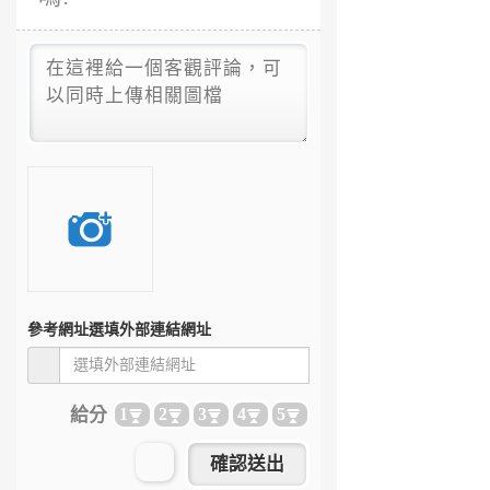
參考網址
選填外部連結網址
給分
1
2
3
4
5