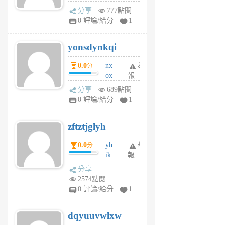
wt
分享
777點閱
sv
0 評論/給分
1
jd
j
yonsdynkqi
6
個
0.0
nx
舉
分
月
ox
報
前
rh
分享
689點閱
pe
0 評論/給分
1
er
6
zftztjglyh
個
月
0.0
yh
舉
分
前
ik
報
s
分享
m
2574點閱
tu
0 評論/給分
1
m
s
dqyuuvwlxw
6