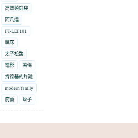
高效鎖鮮袋
阿凡達
FT-LEF101
跳床
太子松馥
電影
薯條
肯德基的炸雞
modern family
廚藝
蚊子