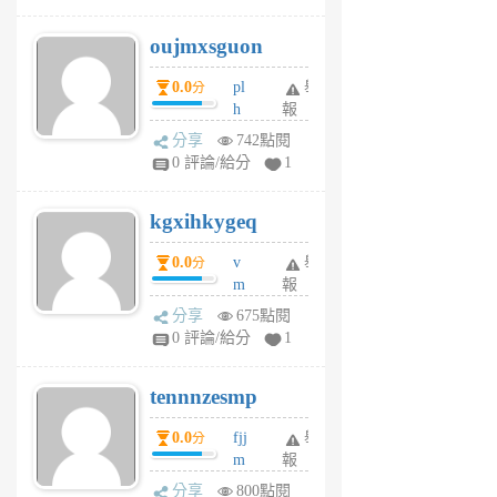
ik
G
6
6
oujmxsguon
個
個
月
月
0.0
pl
舉
分
前
前
h
報
wi
分享
742點閱
w
0 評論/給分
1
sh
uq
kgxihkygeq
6
個
0.0
v
舉
分
月
m
報
前
sg
分享
675點閱
sr
0 評論/給分
1
vg
pn
tennnzesmp
6
個
0.0
fjj
舉
分
月
m
報
前
w
分享
800點閱