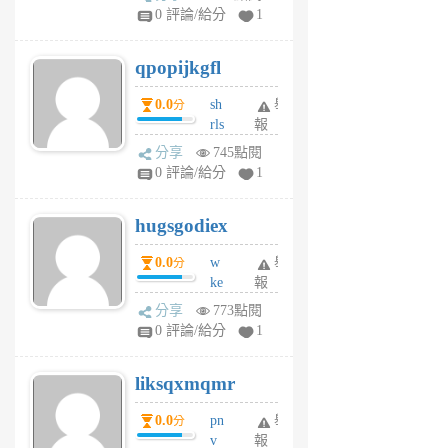
rs
0 評論/給分
1
uy
j
qpopijkgfl
6
個
0.0
sh
舉
分
月
rls
報
前
k
分享
745點閱
m
0 評論/給分
1
zt
g
hugsgodiex
6
個
0.0
w
舉
分
月
ke
報
前
rv
分享
773點閱
pj
0 評論/給分
1
qf
r
liksqxmqmr
6
個
0.0
pn
舉
分
月
v
報
前