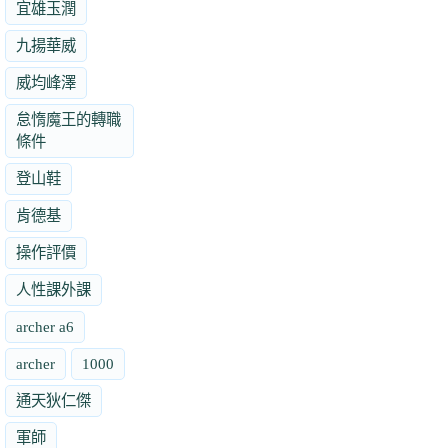
宜雄玉潤
九揚華威
威均峰澤
怠惰魔王的轉職
條件
登山鞋
肯德基
操作評價
人性課外課
archer a6
archer
1000
通天狄仁傑
軍師