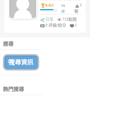
個
0.0
vs
舉
分
月
dl
報
前
sq
分享
732點閱
fy
0 評論/給分
1
fe
6
個
搜尋
月
前
熱門搜尋