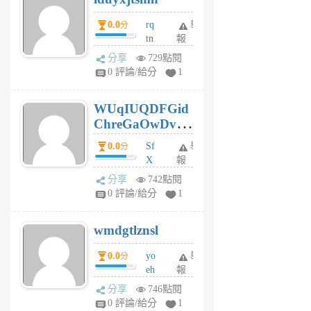
前
0.0
rq
舉
分
tn
報
jt
分享
729點閱
gl
0 評論/給分
1
gy
6
WUqIUQDFGid
個
ChreGaOwDv
月
前
dY
0.0
Sf
舉
分
X
報
Pe
分享
742點閱
Jc
0 評論/給分
1
cf
v
wmdgtlznsl
R
P
0.0
yo
舉
分
m
eh
報
v
ld
A
分享
746點閱
gy
V
0 評論/給分
1