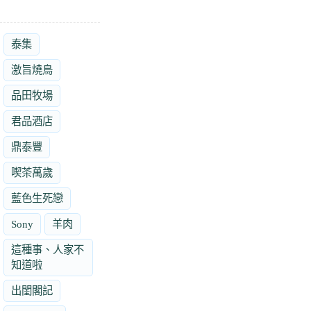
泰集
激旨燒鳥
品田牧場
君品酒店
鼎泰豐
喫茶萬歲
藍色生死戀
Sony
羊肉
這種事、人家不
知道啦
出閨閣記