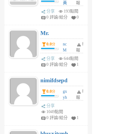
間貸款比較平台
黃
報
體驗
蜂
分享
193點閱
1
0 評論/給分
0
個
月
Mr.
前
0.0
nc
舉
分
M
報
U
分享
644點閱
F
0 評論/給分
1
C
M
nimifdsepd
U
5
0.0
gx
舉
分
個
yh
報
月
dq
前
分享
vo
1049點閱
jl
0 評論/給分
1
6
個
lduyxjtsmh
月