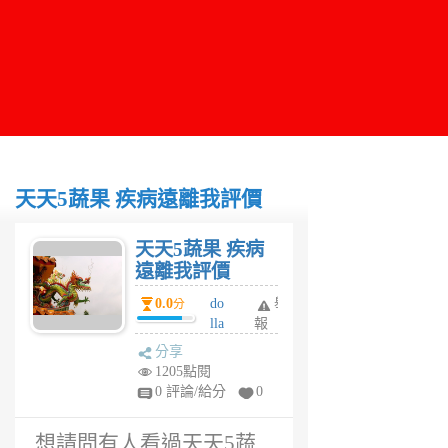
天天5蔬果 疾病遠離我評價
天天5蔬果 疾病
遠離我評價
0.0
do
舉
分
lla
報
rs
分享
6
1205點閱
年
0 評論/給分
0
前
想請問有人看過天天5蔬