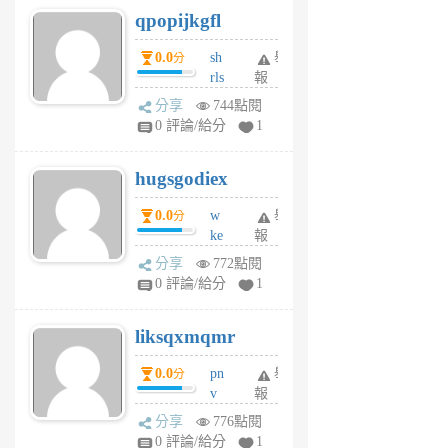
qpopijkgfl
6
個
0.0
sh
舉
分
月
rls
報
前
k
分享
744點閱
m
0 評論/給分
1
zt
g
hugsgodiex
6
個
0.0
w
舉
分
月
ke
報
前
rv
分享
772點閱
pj
0 評論/給分
1
qf
r
liksqxmqmr
6
個
0.0
pn
舉
分
月
v
報
前
wt
分享
776點閱
sv
0 評論/給分
1