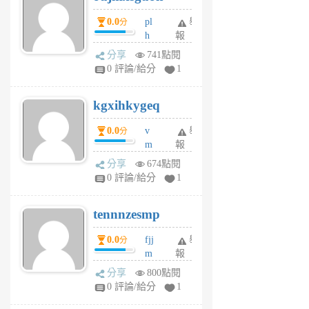
月
月
0.0
pl
舉
分
前
前
h
報
wi
分享
741點閱
w
0 評論/給分
1
sh
uq
kgxihkygeq
6
個
0.0
v
舉
分
月
m
報
前
sg
分享
674點閱
sr
0 評論/給分
1
vg
pn
tennnzesmp
6
個
0.0
fjj
舉
分
月
m
報
前
w
分享
800點閱
rs
0 評論/給分
1
uy
j