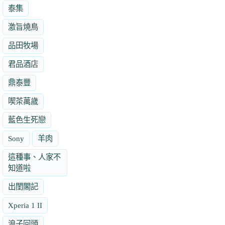
泰集
激旨燒鳥
品田牧場
君品酒店
鼎泰豐
喫茶萬歲
藍色生死戀
Sony
羊肉
這種事、人家不
知道啦
出閨閣記
Xperia 1 II
浪子回頭