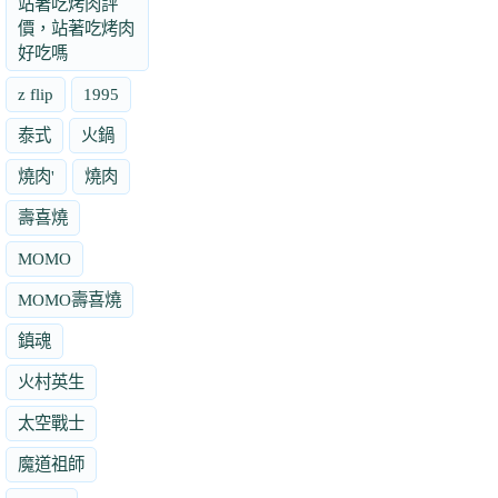
站著吃烤肉評
價，站著吃烤肉
好吃嗎
z flip
1995
泰式
火鍋
燒肉'
燒肉
壽喜燒
MOMO
MOMO壽喜燒
鎮魂
火村英生
太空戰士
魔道祖師