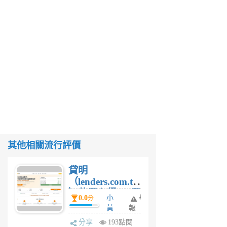
其他相關流行評價
貸明
（lenders.com.tw
）使用心得 — 民
0.0
小
舉
分
間貸款比較平台
黃
報
體驗
蜂
分享
193點閱