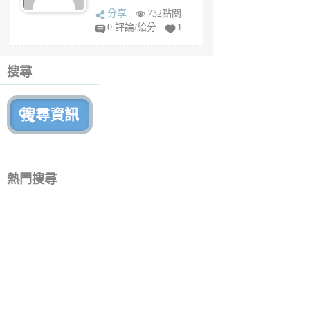
sq
分享
732點閱
fy
0 評論/給分
1
fe
6
個
搜尋
月
前
熱門搜尋