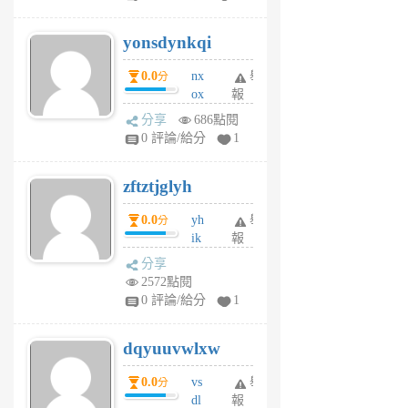
jd
j
yonsdynkqi
6
個
0.0
nx
舉
分
月
ox
報
前
rh
分享
686點閱
pe
0 評論/給分
1
er
6
zftztjglyh
個
月
0.0
yh
舉
分
前
ik
報
s
分享
m
2572點閱
tu
0 評論/給分
1
m
s
dqyuuvwlxw
6
個
0.0
vs
舉
分
月
dl
報
前