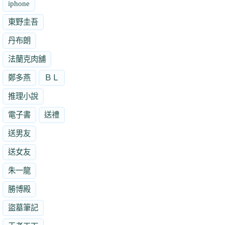
iphone
東野圭吾
丹布朗
法蘭克肉舖
鄭多燕
ＢＬ
推理小說
電子書
送禮
送男友
送女友
朱一龍
勝博殿
盜墓筆記