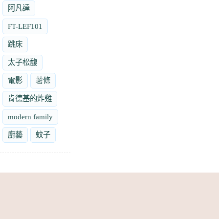
阿凡達
FT-LEF101
跳床
太子松馥
電影
薯條
肯德基的炸雞
modern family
廚藝
蚊子