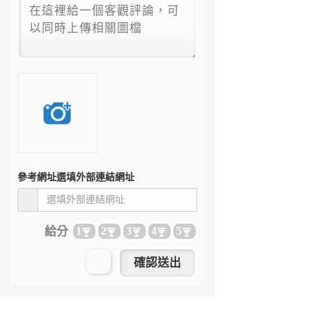
參考網址
選填外部連結網址
給分
1
2
3
4
5