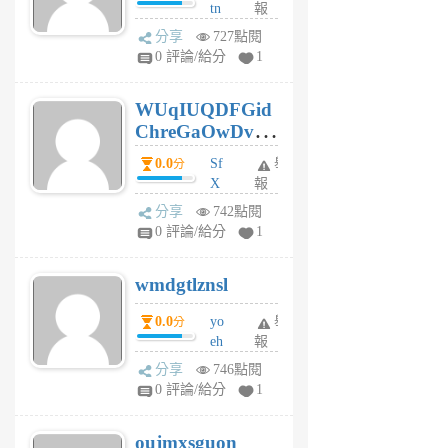
tn
報
jt
分享
727點閱
gl
0 評論/給分
1
gy
6
WUqIUQDFGid
個
ChreGaOwDv
月
前
dY
0.0
Sf
舉
分
X
報
Pe
分享
742點閱
Jc
0 評論/給分
1
cf
v
wmdgtlznsl
R
P
0.0
yo
舉
分
m
eh
報
v
ld
A
分享
746點閱
gy
V
0 評論/給分
1
ik
G
6
6
oujmxsguon
個
個