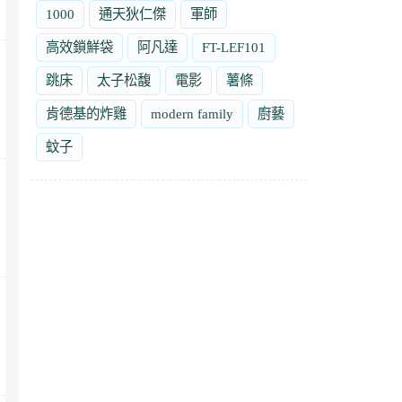
1000
通天狄仁傑
軍師
高效鎖鮮袋
阿凡達
FT-LEF101
跳床
太子松馥
電影
薯條
肯德基的炸雞
modern family
廚藝
蚊子