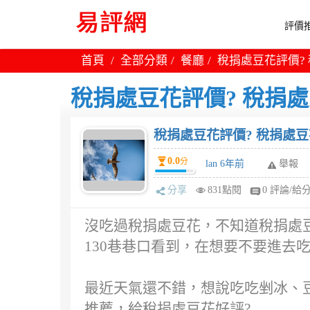
評價推
首頁
全部分類
餐廳
稅捐處豆花評價?
稅捐處豆花評價? 稅捐
稅捐處豆花評價? 稅捐處豆
0.0
分
lan 6年前
舉報
分享
831點閱
0 評論/給
沒吃過稅捐處豆花，不知道稅捐處
130巷巷口看到，在想要不要進去
最近天氣還不錯，想說吃吃剉冰、
推薦，給稅捐處豆花好評?