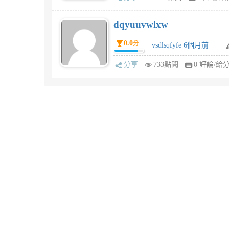
dqyuuvwlxw
0.0
分
vsdlsqfyfe 6個月前
分享
733點閱
0 評論/給