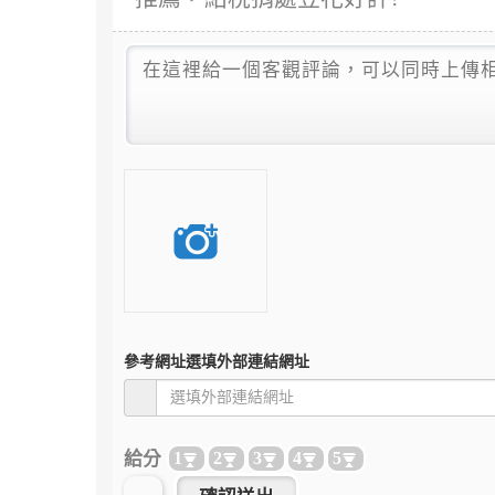
參考網址
選填外部連結網址
給分
1
2
3
4
5