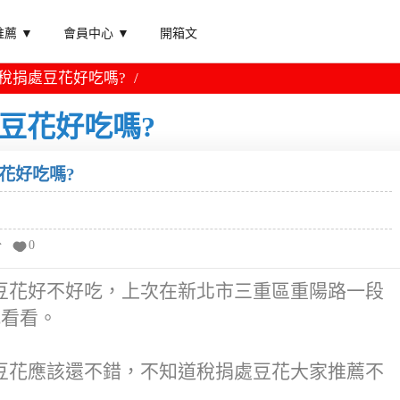
薦 ▼
會員中心 ▼
開箱文
 稅捐處豆花好吃嗎?
處豆花好吃嗎?
花好吃嗎?
分
0
豆花好不好吃，上次在新北市三重區重陽路一段
吃看看。
豆花應該還不錯，不知道稅捐處豆花大家推薦不