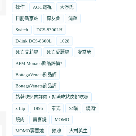
操作
AOC電視
大淨氏
日勝新京站
森友會
清運
Switch
DCS-8300LH
D-link DCS-8300L
1028
死亡艾莉絲
死亡愛麗絲
麥當勞
APM Monaco飾品評價?
BottegaVeneta飾品評
BottegaVeneta飾品評
站著吃烤肉評價，站著吃烤肉好吃嗎
z flip
1995
泰式
火鍋
燒肉'
燒肉
壽喜燒
MOMO
MOMO壽喜燒
鎮魂
火村英生