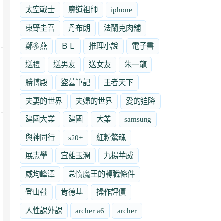
太空戰士
魔道祖師
iphone
東野圭吾
丹布朗
法蘭克肉舖
鄭多燕
ＢＬ
推理小說
電子書
送禮
送男友
送女友
朱一龍
勝博殿
盜墓筆記
王者天下
夫妻的世界
夫婦的世界
愛的迫降
建國大業
建國
大業
samsung
與神同行
s20+
紅粉驚魂
展志學
宜雄玉潤
九揚華威
威均峰澤
怠惰魔王的轉職條件
登山鞋
肯德基
操作評價
人性課外課
archer a6
archer