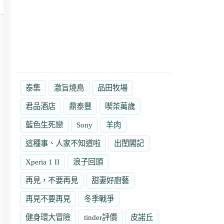
泰集
激旨燒鳥
品田牧場
君品酒店
鼎泰豐
喫茶萬歲
藍色生死戀
Sony
羊肉
這種事、人家不知道啦
出閨閣記
Xperia 1 II
浪子回頭
再見，不要再見
甜妻好廚藝
再見不要再見
冬季戰爭
健身環大冒險
tinder評價
皮諾丘