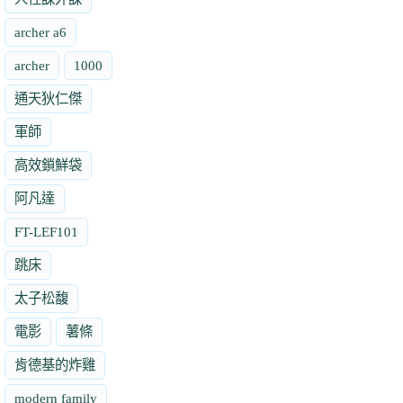
archer a6
archer
1000
通天狄仁傑
軍師
高效鎖鮮袋
阿凡達
FT-LEF101
跳床
太子松馥
電影
薯條
肯德基的炸雞
modern family