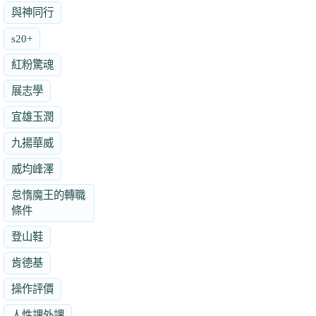
與神同行
s20+
紅粉驚魂
展志學
宜雄玉潤
九揚華威
威均峰澤
怠惰魔王的轉職
條件
登山鞋
肯德基
操作評價
人性課外課