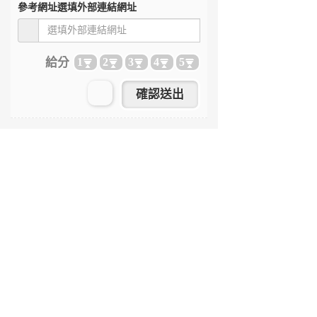
參考網址
選填外部連結網址
給分
1
2
3
4
5