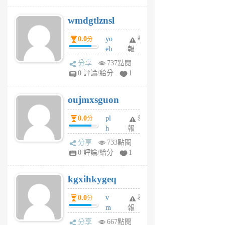
v
wmdgtlznsl
R
P
0.0
yo
舉
分
m
eh
報
v
ld
A
分享
737點閱
gy
V
0 評論/給分
1
ik
G
6
6
oujmxsguon
個
個
月
月
0.0
pl
舉
分
前
前
h
報
wi
分享
733點閱
w
0 評論/給分
1
sh
uq
kgxihkygeq
6
個
0.0
v
舉
分
月
m
報
前
sg
分享
667點閱