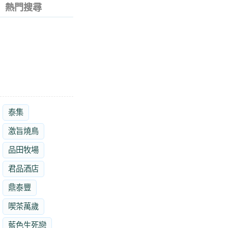
熱門搜尋
泰集
激旨燒鳥
品田牧場
君品酒店
鼎泰豐
喫茶萬歲
藍色生死戀