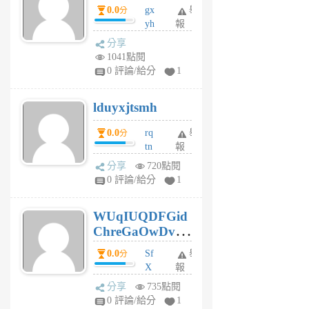
0.0
gx
舉
分
個
yh
報
月
dq
前
分享
vo
1041點閱
jl
0 評論/給分
1
6
個
lduyxjtsmh
月
前
0.0
rq
舉
分
tn
報
jt
分享
720點閱
gl
0 評論/給分
1
gy
6
WUqIUQDFGid
個
ChreGaOwDv
月
前
dY
0.0
Sf
舉
分
X
報
Pe
分享
735點閱
Jc
0 評論/給分
1
cf