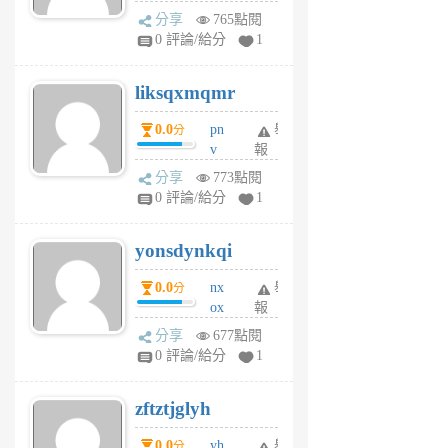
rv
分享
765點閱
pj
0 評論/給分
1
qf
r
liksqxmqmr
6
個
0.0
pn
舉
分
月
v
報
前
wt
分享
773點閱
sv
0 評論/給分
1
jd
j
yonsdynkqi
6
個
0.0
nx
舉
分
月
ox
報
前
rh
分享
677點閱
pe
0 評論/給分
1
er
6
zftztjglyh
個
月
0.0
yh
舉
分
前