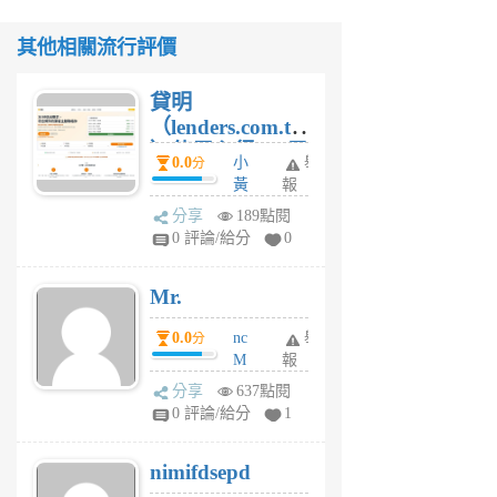
其他相關流行評價
貸明
（lenders.com.tw
）使用心得 — 民
0.0
小
舉
分
間貸款比較平台
黃
報
體驗
蜂
分享
189點閱
1
0 評論/給分
0
個
月
Mr.
前
0.0
nc
舉
分
M
報
U
分享
637點閱
F
0 評論/給分
1
C
M
nimifdsepd
U
5