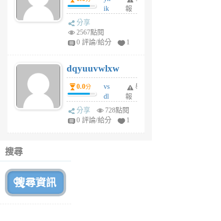
ik
報
s
分享
m
2567點閱
tu
0 評論/給分
1
m
s
dqyuuvwlxw
6
個
0.0
vs
舉
分
月
dl
報
前
sq
分享
728點閱
fy
0 評論/給分
1
fe
6
個
搜尋
月
前