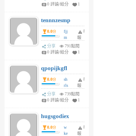
sr
0 評論/給分
1
vg
pn
tennnzesmp
6
個
0.0
fjj
舉
分
月
m
報
前
w
分享
791點閱
rs
0 評論/給分
1
uy
j
qpopijkgfl
6
個
0.0
sh
舉
分
月
rls
報
前
k
分享
739點閱
m
0 評論/給分
1
zt
g
hugsgodiex
6
個
0.0
w
舉
分
月
ke
報
前