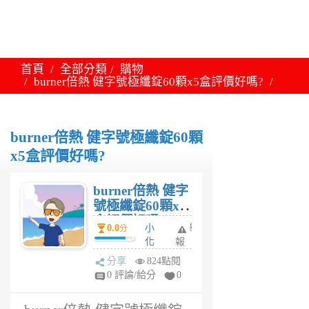
首頁
全部分類
購物
burner倍熱 健字號極纖錠60顆x5盒評價好嗎?
burner倍熱 健字號極纖錠60顆
x5盒評價好嗎?
burner倍熱 健字
號極纖錠60顆x5
盒評價好嗎?
0.0
小
舉
分
化
報
6
分享
824點閱
年
0 評論/給分
0
前