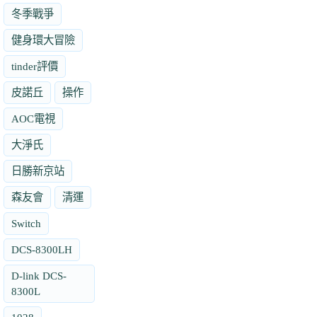
冬季戰爭
健身環大冒險
tinder評價
皮諾丘
操作
AOC電視
大淨氏
日勝新京站
森友會
清運
Switch
DCS-8300LH
D-link DCS-
8300L