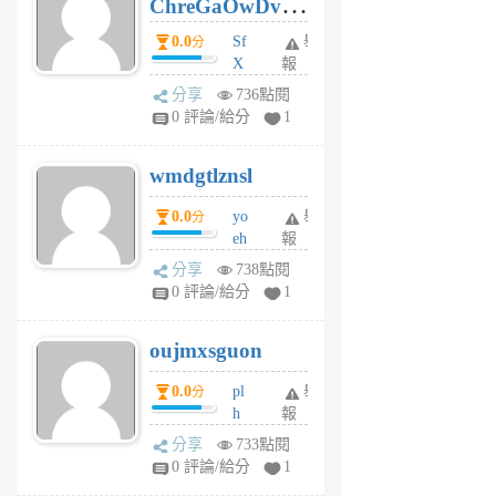
ChreGaOwDv
月
前
dY
0.0
Sf
舉
分
X
報
Pe
分享
736點閱
Jc
0 評論/給分
1
cf
v
wmdgtlznsl
R
P
0.0
yo
舉
分
m
eh
報
v
ld
A
分享
738點閱
gy
V
0 評論/給分
1
ik
G
6
6
oujmxsguon
個
個
月
月
0.0
pl
舉
分
前
前
h
報
wi
分享
733點閱
w
0 評論/給分
1
sh