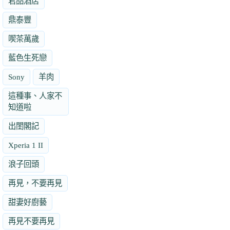
君品酒店
鼎泰豐
喫茶萬歲
藍色生死戀
Sony
羊肉
這種事、人家不
知道啦
出閨閣記
Xperia 1 II
浪子回頭
再見，不要再見
甜妻好廚藝
再見不要再見