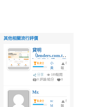
其他相關流行評價
貸明
（lenders.com.tw
）使用心得 — 民
0.0
小
舉
分
間貸款比較平台
黃
報
體驗
蜂
分享
189點閱
1
0 評論/給分
0
個
月
Mr.
前
0.0
nc
舉
分
M
報