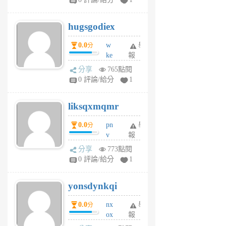
zt
g
hugsgodiex
6
個
0.0
w
舉
分
月
ke
報
前
rv
分享
765點閱
pj
0 評論/給分
1
qf
r
liksqxmqmr
6
個
0.0
pn
舉
分
月
v
報
前
wt
分享
773點閱
sv
0 評論/給分
1
jd
j
yonsdynkqi
6
個
0.0
nx
舉
分
月
ox
報
前
rh