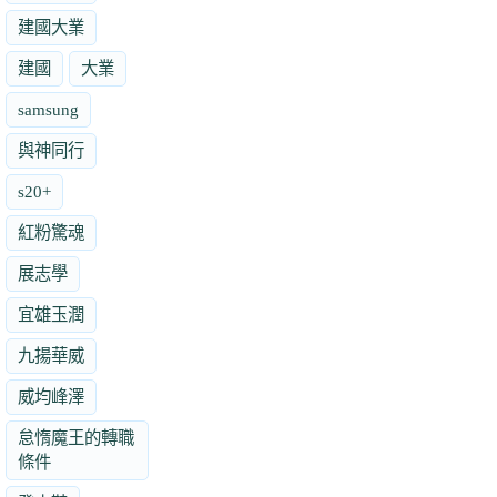
建國大業
建國
大業
samsung
與神同行
s20+
紅粉驚魂
展志學
宜雄玉潤
九揚華威
威均峰澤
怠惰魔王的轉職
條件