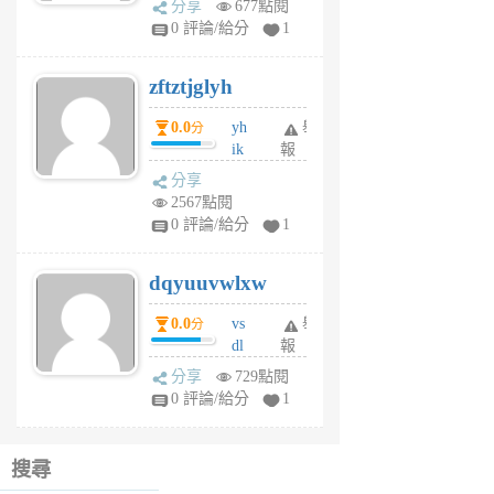
分享
677點閱
pe
0 評論/給分
1
er
6
zftztjglyh
個
月
0.0
yh
舉
分
前
ik
報
s
分享
m
2567點閱
tu
0 評論/給分
1
m
s
dqyuuvwlxw
6
個
0.0
vs
舉
分
月
dl
報
前
sq
分享
729點閱
fy
0 評論/給分
1
fe
6
個
搜尋
月