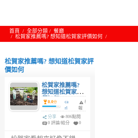
首頁
全部分類
餐廳
松賀家推薦嗎? 想知道松賀家評價如何
松賀家推薦嗎? 想知道松賀家評
價如何
松賀家推薦嗎?
想知道松賀家評
價如何
0.0
ca
舉
分
rl
報
6
分享
806點閱
年
0 評論/給分
0
前