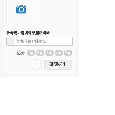
參考網址
選填外部連結網址
給分
1
2
3
4
5