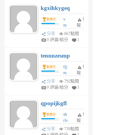
uq
kgxihkygeq
6
個
0.0
v
舉
分
月
m
報
前
sg
分享
667點閱
sr
0 評論/給分
1
vg
pn
tennnzesmp
6
個
0.0
fjj
舉
分
月
m
報
前
w
分享
792點閱
rs
0 評論/給分
1
uy
j
qpopijkgfl
6
個
0.0
sh
舉
分
月
rls
報
前
k
分享
739點閱
m
0 評論/給分
1