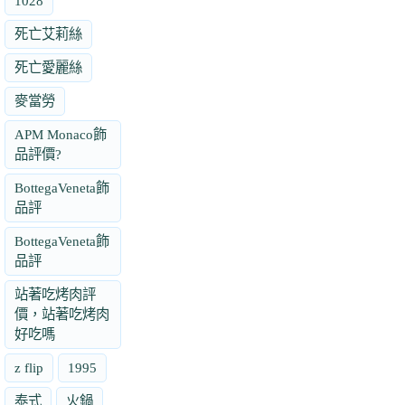
1028
死亡艾莉絲
死亡愛麗絲
麥當勞
APM Monaco飾
品評價?
BottegaVeneta飾
品評
BottegaVeneta飾
品評
站著吃烤肉評
價，站著吃烤肉
好吃嗎
z flip
1995
泰式
火鍋