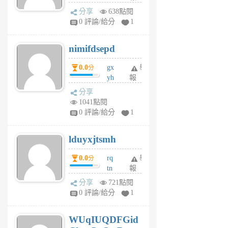
U
分享
638點閱
F
0 評論/給分
1
C
M
nimifdsepd
U
5
0.0
gx
舉
分
個
yh
報
月
dq
前
分享
vo
1041點閱
jl
0 評論/給分
1
6
個
lduyxjtsmh
月
前
0.0
rq
舉
分
tn
報
jt
分享
721點閱
gl
0 評論/給分
1
gy
6
WUqIUQDFGid
個