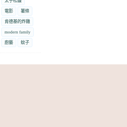
太子松馥
電影
薯條
肯德基的炸雞
modern family
廚藝
蚊子