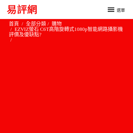
選單
首頁
全部分類
購物
EZVIZ螢石 C6T高階旋轉式1080p智能網路攝影機
評價及優缺點?