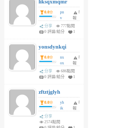
liksqxmqmr
6
個
0.0
pn
舉
分
月
v
報
前
wt
分享
777點閱
sv
0 評論/給分
1
jd
j
yonsdynkqi
6
個
0.0
nx
舉
分
月
ox
報
前
rh
分享
686點閱
pe
0 評論/給分
1
er
6
zftztjglyh
個
月
0.0
yh
舉
分
前
ik
報
s
分享
m
2574點閱
tu
0 評論/給分
1