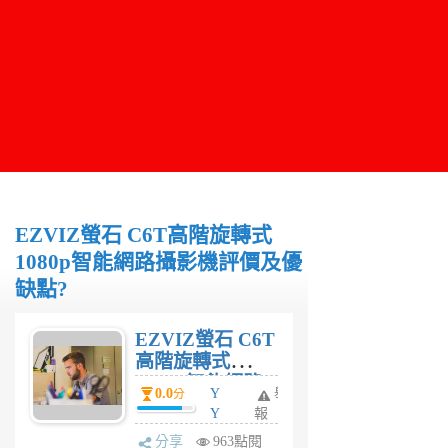
EZVIZ螢石 C6T高階旋轉式
1080p智能網路攝影機評價及優
缺點?
EZVIZ螢石 C6T
高階旋轉式
1080p智能網路
0.0
Y
舉
分
攝影機評價及優
Y
報
缺點?
6
分享
963點閱