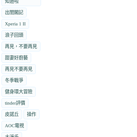
知道啦
出閨閣記
Xperia 1 II
浪子回頭
再見，不要再見
甜妻好廚藝
再見不要再見
冬季戰爭
健身環大冒險
tinder評價
皮諾丘
操作
AOC電視
大淨氏