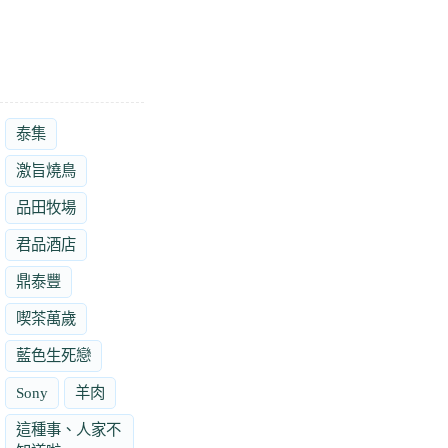
泰集
激旨燒鳥
品田牧場
君品酒店
鼎泰豐
喫茶萬歲
藍色生死戀
Sony
羊肉
這種事、人家不