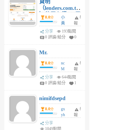
貸明
（lenders.com.tw
）使用心得 — 民
0.0
小
舉
分
間貸款比較平台
黃
報
體驗
蜂
分享
193點閱
1
0 評論/給分
0
個
月
Mr.
前
0.0
nc
舉
分
M
報
U
分享
644點閱
F
0 評論/給分
1
C
M
nimifdsepd
U
5
0.0
gx
舉
分
個
yh
報
月
dq
前
分享
vo
1049點閱