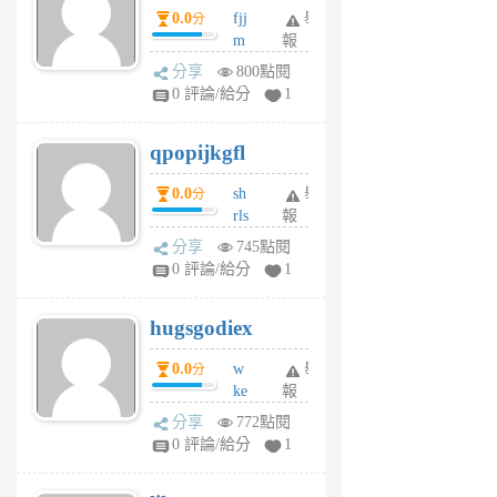
0.0
fjj
舉
分
月
m
報
前
w
分享
800點閱
rs
0 評論/給分
1
uy
j
qpopijkgfl
6
個
0.0
sh
舉
分
月
rls
報
前
k
分享
745點閱
m
0 評論/給分
1
zt
g
hugsgodiex
6
個
0.0
w
舉
分
月
ke
報
前
rv
分享
772點閱
pj
0 評論/給分
1
qf
r