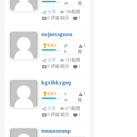
eh
報
v
ld
A
分享
746點閱
gy
V
0 評論/給分
1
ik
G
6
6
oujmxsguon
個
個
月
月
0.0
pl
舉
分
前
前
h
報
wi
分享
741點閱
w
0 評論/給分
1
sh
uq
kgxihkygeq
6
個
0.0
v
舉
分
月
m
報
前
sg
分享
675點閱
sr
0 評論/給分
1
vg
pn
tennnzesmp
6
個