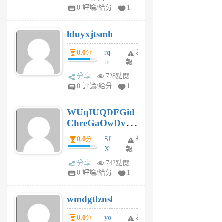
jl
0 評論/給分
1
6
個
lduyxjtsmh
月
前
0.0
rq
舉
分
tn
報
jt
分享
728點閱
gl
0 評論/給分
1
gy
6
WUqIUQDFGid
個
ChreGaOwDv
月
前
dY
0.0
Sf
舉
分
X
報
Pe
分享
742點閱
Jc
0 評論/給分
1
cf
v
wmdgtlznsl
R
P
0.0
yo
舉
分
m