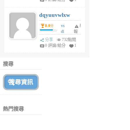
m
s
dqyuuvwlxw
6
個
0.0
vs
舉
分
月
dl
報
前
sq
分享
732點閱
fy
0 評論/給分
1
fe
6
個
搜尋
月
前
熱門搜尋