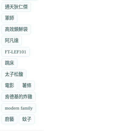
通天狄仁傑
軍師
高效鎖鮮袋
阿凡達
FT-LEF101
跳床
太子松馥
電影
薯條
肯德基的炸雞
modern family
廚藝
蚊子