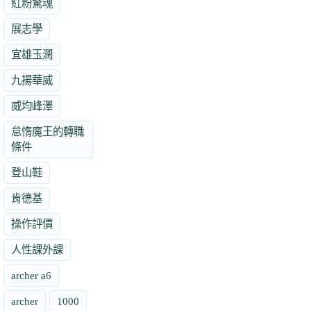
紅粉驚魂
展志學
宜雄玉潤
九揚華威
威均峰澤
怠惰魔王的轉職
條件
登山鞋
肯德基
操作評價
人性課外課
archer a6
archer
1000