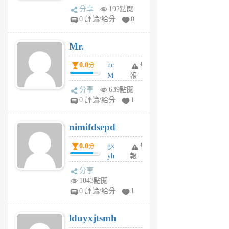
體驗
蜂
分享
192點閱
1
0 評論/給分
0
個
月
Mr.
前
0.0
nc
舉
分
M
報
U
分享
639點閱
F
0 評論/給分
1
C
M
nimifdsepd
U
5
0.0
gx
舉
分
個
yh
報
月
dq
前
分享
vo
1043點閱
jl
0 評論/給分
1
6
個
lduyxjtsmh
月
前