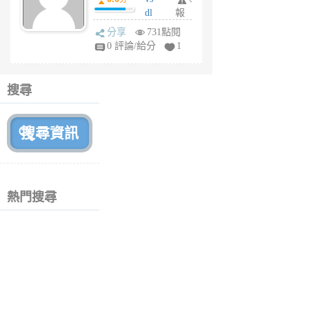
月
dl
報
前
sq
分享
731點閱
fy
0 評論/給分
1
fe
6
個
搜尋
月
前
熱門搜尋