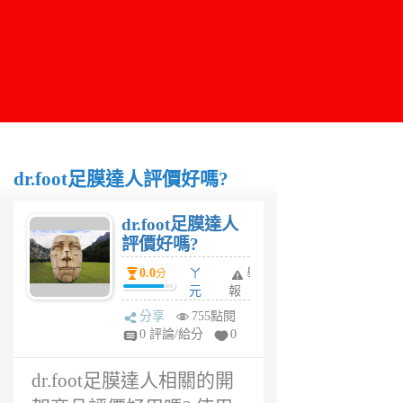
dr.foot足膜達人評價好嗎?
dr.foot足膜達人
評價好嗎?
0.0
ㄚ
舉
分
元
報
6
分享
755點閱
年
0 評論/給分
0
前
dr.foot足膜達人相關的開