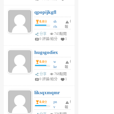
uy
j
qpopijkgfl
6
個
0.0
sh
舉
分
月
rls
報
前
k
分享
743點閱
m
0 評論/給分
1
zt
g
hugsgodiex
6
個
0.0
w
舉
分
月
ke
報
前
rv
分享
768點閱
pj
0 評論/給分
1
qf
r
liksqxmqmr
6
個
0.0
pn
舉
分
月
v
報
前
wt