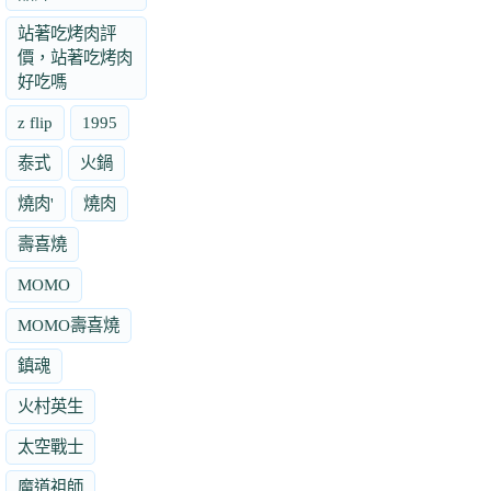
站著吃烤肉評
價，站著吃烤肉
好吃嗎
z flip
1995
泰式
火鍋
燒肉'
燒肉
壽喜燒
MOMO
MOMO壽喜燒
鎮魂
火村英生
太空戰士
魔道祖師