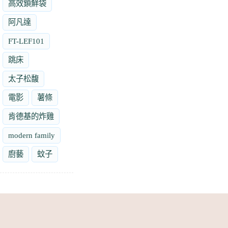
高效鎖鮮袋
阿凡達
FT-LEF101
跳床
太子松馥
電影
薯條
肯德基的炸雞
modern family
廚藝
蚊子