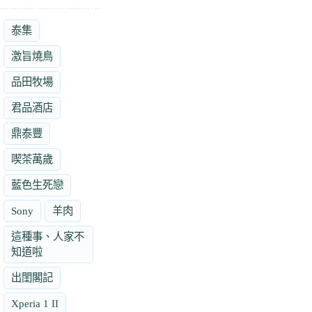
泰集
激旨燒鳥
品田牧場
君品酒店
鼎泰豐
喫茶萬歲
藍色生死戀
Sony
羊肉
這種事、人家不
知道啦
出閨閣記
Xperia 1 II