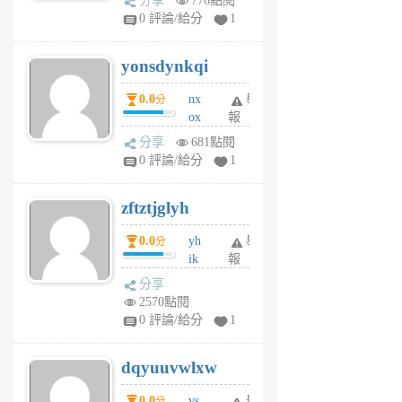
分享
776點閱
sv
0 評論/給分
1
jd
j
yonsdynkqi
6
個
0.0
nx
舉
分
月
ox
報
前
rh
分享
681點閱
pe
0 評論/給分
1
er
6
zftztjglyh
個
月
0.0
yh
舉
分
前
ik
報
s
分享
m
2570點閱
tu
0 評論/給分
1
m
s
dqyuuvwlxw
6
個
0.0
vs
舉
分