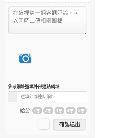
參考網址
選填外部連結網址
給分
1
2
3
4
5