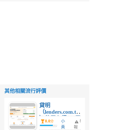
其他相關流行評價
貸明
（lenders.com.tw
）使用心得 — 民
0.0
小
舉
分
間貸款比較平台
黃
報