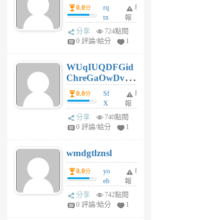
0.0
rq
舉
分
tn
報
jt
分享
724點閱
gl
0 評論/給分
1
gy
6
WUqIUQDFGid
個
ChreGaOwDv
月
前
dY
0.0
Sf
舉
分
X
報
Pe
分享
740點閱
Jc
0 評論/給分
1
cf
v
wmdgtlznsl
R
P
0.0
yo
舉
分
m
eh
報
v
ld
A
分享
742點閱
gy
V
0 評論/給分
1
ik
G