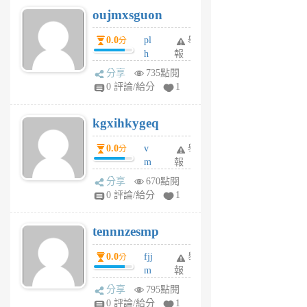
6
6
oujmxsguon
個
個
月
月
0.0
pl
舉
分
前
前
h
報
wi
分享
735點閱
w
0 評論/給分
1
sh
uq
kgxihkygeq
6
個
0.0
v
舉
分
月
m
報
前
sg
分享
670點閱
sr
0 評論/給分
1
vg
pn
tennnzesmp
6
個
0.0
fjj
舉
分
月
m
報
前
w
分享
795點閱
rs
0 評論/給分
1