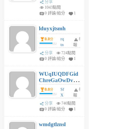
分享
vo
1043點閱
jl
0 評論/給分
1
6
個
lduyxjtsmh
月
前
0.0
rq
舉
分
tn
報
jt
分享
724點閱
gl
0 評論/給分
1
gy
6
WUqIUQDFGid
個
ChreGaOwDv
月
前
dY
0.0
Sf
舉
分
X
報
Pe
分享
740點閱
Jc
0 評論/給分
1
cf
v
wmdgtlznsl
R