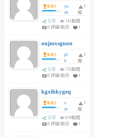
P
0.0
yo
舉
分
m
eh
報
v
ld
A
分享
741點閱
gy
V
0 評論/給分
1
ik
G
6
6
oujmxsguon
個
個
月
月
0.0
pl
舉
分
前
前
h
報
wi
分享
735點閱
w
0 評論/給分
1
sh
uq
kgxihkygeq
6
個
0.0
v
舉
分
月
m
報
前
sg
分享
670點閱
sr
0 評論/給分
1
vg
pn