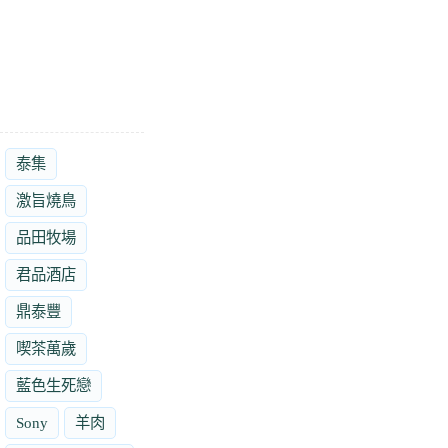
泰集
激旨燒鳥
品田牧場
君品酒店
鼎泰豐
喫茶萬歲
藍色生死戀
Sony
羊肉