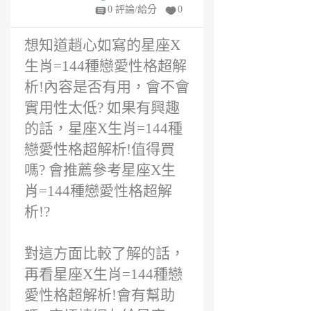
析!評價
年
0 評論/給分
0
前
想知道趙心如寫的星座X
生肖=144種戀愛性格超解
析!內容是否有用，會不會
實用性太低? 如果有興趣
的話，星座X生肖=144種
戀愛性格超解析!值得買
嗎? 會推薦參考星座X生
肖=144種戀愛性格超解
析!?
對這方面比較了解的話，
再看星座X生肖=144種戀
愛性格超解析!會有幫助