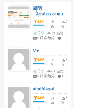
貸明
（lenders.com.tw
）使用心得 — 民
0.0
小
舉
分
間貸款比較平台
黃
報
體驗
蜂
分享
190點閱
1
0 評論/給分
0
個
月
Mr.
前
0.0
nc
舉
分
M
報
U
分享
639點閱
F
0 評論/給分
1
C
M
nimifdsepd
U
5
0.0
gx
舉
分
個
yh
報
月
dq
前