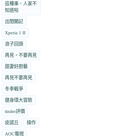
這種事、人家不
知道啦
出閨閣記
Xperia 1 II
浪子回頭
再見，不要再見
甜妻好廚藝
再見不要再見
冬季戰爭
健身環大冒險
tinder評價
皮諾丘
操作
AOC電視