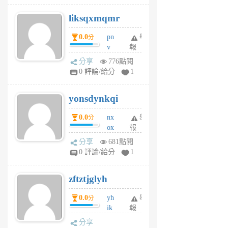
r
liksqxmqmr
6
個
0.0
pn
舉
分
月
v
報
前
wt
分享
776點閱
sv
0 評論/給分
1
jd
j
yonsdynkqi
6
個
0.0
nx
舉
分
月
ox
報
前
rh
分享
681點閱
pe
0 評論/給分
1
er
6
zftztjglyh
個
月
0.0
yh
舉
分
前
ik
報
s
分享