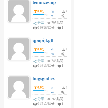
tennnzesmp
6
個
0.0
fjj
舉
分
月
m
報
前
w
分享
795點閱
rs
0 評論/給分
1
uy
j
qpopijkgfl
6
個
0.0
sh
舉
分
月
rls
報
前
k
分享
743點閱
m
0 評論/給分
1
zt
g
hugsgodiex
6
個
0.0
w
舉
分
月
ke
報
前
rv
分享
768點閱
pj
0 評論/給分
1
qf