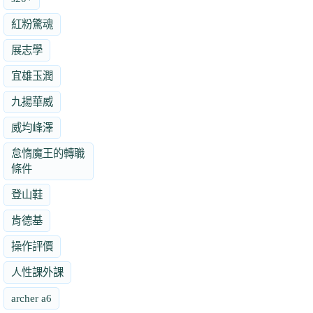
紅粉驚魂
展志學
宜雄玉潤
九揚華威
威均峰澤
怠惰魔王的轉職
條件
登山鞋
肯德基
操作評價
人性課外課
archer a6