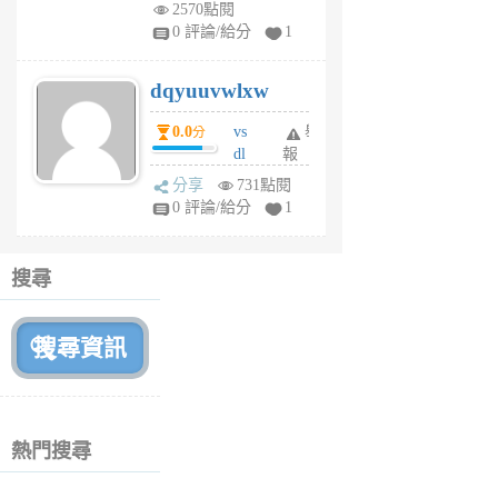
m
2570點閱
tu
0 評論/給分
1
m
s
dqyuuvwlxw
6
個
0.0
vs
舉
分
月
dl
報
前
sq
分享
731點閱
fy
0 評論/給分
1
fe
6
個
搜尋
月
前
熱門搜尋