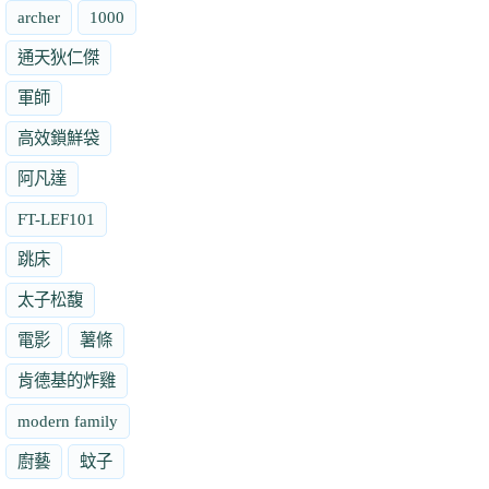
archer
1000
通天狄仁傑
軍師
高效鎖鮮袋
阿凡達
FT-LEF101
跳床
太子松馥
電影
薯條
肯德基的炸雞
modern family
廚藝
蚊子