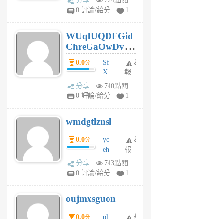
分享
724點閱
gl
0 評論/給分
1
gy
6
WUqIUQDFGid
個
ChreGaOwDv
月
前
dY
0.0
Sf
舉
分
X
報
Pe
分享
740點閱
Jc
0 評論/給分
1
cf
v
wmdgtlznsl
R
P
0.0
yo
舉
分
m
eh
報
v
ld
A
分享
743點閱
gy
V
0 評論/給分
1
ik
G
6
6
oujmxsguon
個
個
月
月
0.0
pl
舉
分
前
前