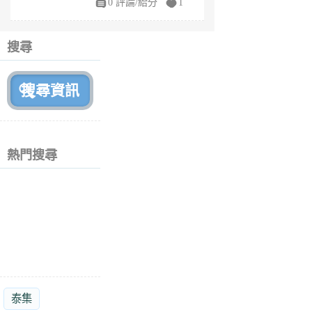
0 評論/給分
1
fe
6
個
搜尋
月
前
熱門搜尋
泰集