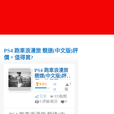
PS4 跑車浪漫旅 競速(中文版)評
價，值得買?
PS4 跑車浪漫旅
競速(中文版)評
價，值得買?
0.0
vi
舉
分
ct
報
or
分享
935點閱
6
0 評論/給分
0
年
前