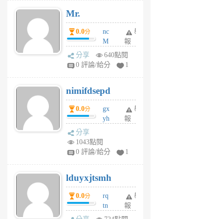
月
Mr.
前
0.0
nc
舉
分
M
報
U
分享
640點閱
F
0 評論/給分
1
C
M
nimifdsepd
U
5
0.0
gx
舉
分
個
yh
報
月
dq
前
分享
vo
1043點閱
jl
0 評論/給分
1
6
個
lduyxjtsmh
月
前
0.0
rq
舉
分
tn
報
jt