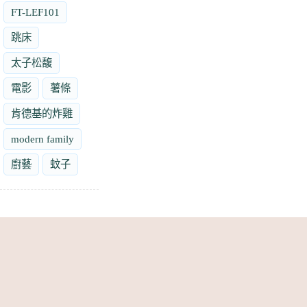
FT-LEF101
跳床
太子松馥
電影
薯條
肯德基的炸雞
modern family
廚藝
蚊子