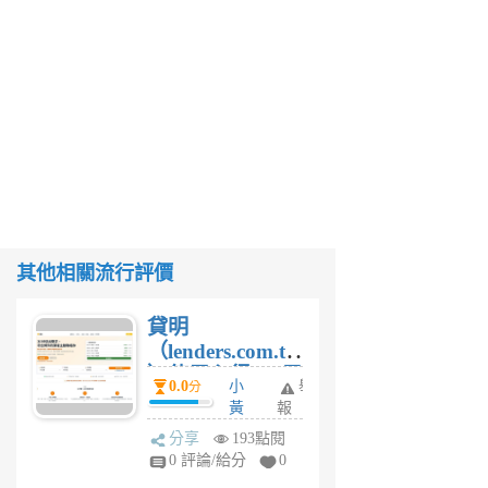
其他相關流行評價
貸明
（lenders.com.tw
）使用心得 — 民
0.0
小
舉
分
間貸款比較平台
黃
報
體驗
蜂
分享
193點閱
1
0 評論/給分
0
個