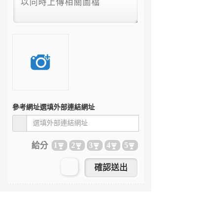
參考網址
選填外部連結網址
給分
1
2
3
4
5