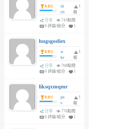
個
0.0
sh
舉
分
月
rls
報
前
k
分享
743點閱
m
0 評論/給分
1
zt
g
hugsgodiex
6
個
0.0
w
舉
分
月
ke
報
前
rv
分享
768點閱
pj
0 評論/給分
1
qf
r
liksqxmqmr
6
個
0.0
pn
舉
分
月
v
報
前
wt
分享
776點閱
sv
0 評論/給分
1
jd
j