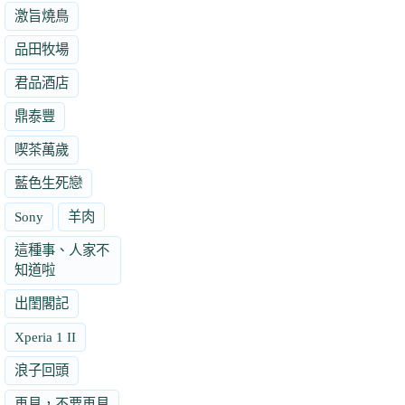
激旨燒鳥
品田牧場
君品酒店
鼎泰豐
喫茶萬歲
藍色生死戀
Sony
羊肉
這種事、人家不
知道啦
出閨閣記
Xperia 1 II
浪子回頭
再見，不要再見