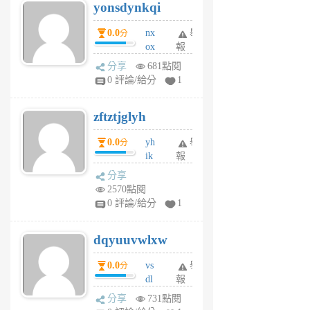
yonsdynkqi
6
個
0.0
nx
舉
分
月
ox
報
前
rh
分享
681點閱
pe
0 評論/給分
1
er
6
zftztjglyh
個
月
0.0
yh
舉
分
前
ik
報
s
分享
m
2570點閱
tu
0 評論/給分
1
m
s
dqyuuvwlxw
6
個
0.0
vs
舉
分
月
dl
報
前
sq
分享
731點閱
fy