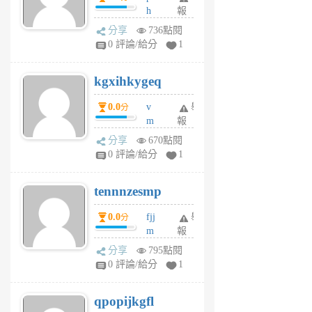
h
報
wi
分享
736點閱
w
0 評論/給分
1
sh
uq
kgxihkygeq
6
個
0.0
v
舉
分
月
m
報
前
sg
分享
670點閱
sr
0 評論/給分
1
vg
pn
tennnzesmp
6
個
0.0
fjj
舉
分
月
m
報
前
w
分享
795點閱
rs
0 評論/給分
1
uy
j
qpopijkgfl
6