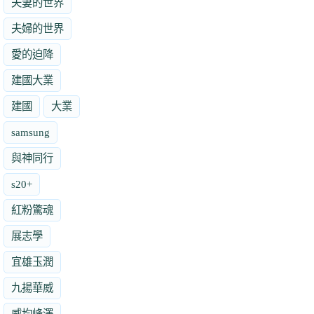
夫妻的世界
夫婦的世界
愛的迫降
建國大業
建國
大業
samsung
與神同行
s20+
紅粉驚魂
展志學
宜雄玉潤
九揚華威
威均峰澤