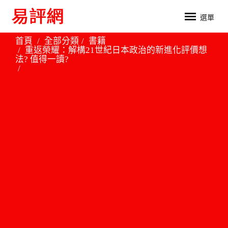
選單
首頁
全部分類
書籍
重返榮耀：解構21世紀日本政治的新進化評價想
法? 值得一讀?