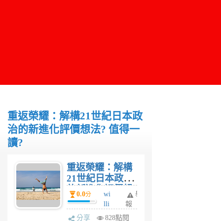
重返榮耀：解構21世紀日本政
治的新進化評價想法? 值得一
讀?
重返榮耀：解構
21世紀日本政治
的新進化評價想
0.0
wi
舉
分
法? 值得一讀?
lli
報
a
分享
828點閱