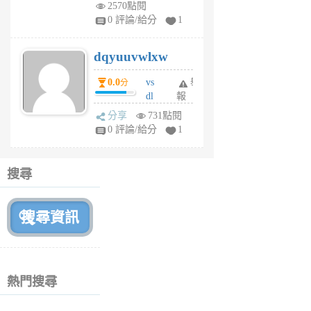
m
2570點閱
tu
0 評論/給分
1
m
s
dqyuuvwlxw
6
個
0.0
vs
舉
分
月
dl
報
前
sq
分享
731點閱
fy
0 評論/給分
1
fe
6
個
搜尋
月
前
熱門搜尋