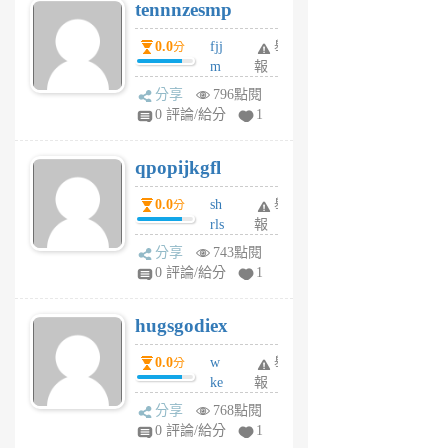
tennnzesmp
6
個
0.0
fjj
舉
分
月
m
報
前
w
分享
796點閱
rs
0 評論/給分
1
uy
j
qpopijkgfl
6
個
0.0
sh
舉
分
月
rls
報
前
k
分享
743點閱
m
0 評論/給分
1
zt
g
hugsgodiex
6
個
0.0
w
舉
分
月
ke
報
前
rv
分享
768點閱
pj
0 評論/給分
1
qf