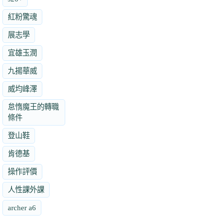
紅粉驚魂
展志學
宜雄玉潤
九揚華威
威均峰澤
怠惰魔王的轉職
條件
登山鞋
肯德基
操作評價
人性課外課
archer a6