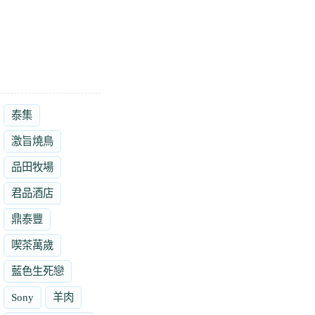
泰集
激旨燒鳥
品田牧場
君品酒店
鼎泰豐
喫茶萬歲
藍色生死戀
Sony
羊肉