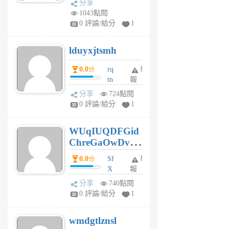
分享
vo
1043點閱
jl
0 評論/給分
1
6
個
lduyxjtsmh
月
前
0.0
rq
舉
分
tn
報
jt
分享
724點閱
gl
0 評論/給分
1
gy
6
WUqIUQDFGid
個
ChreGaOwDv
月
前
dY
0.0
Sf
舉
分
X
報
Pe
分享
740點閱
Jc
0 評論/給分
1
cf
v
wmdgtlznsl
R