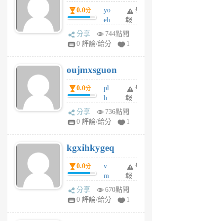
P
0.0
yo
舉
分
m
eh
報
v
ld
A
分享
744點閱
gy
V
0 評論/給分
1
ik
G
6
6
oujmxsguon
個
個
月
月
0.0
pl
舉
分
前
前
h
報
wi
分享
736點閱
w
0 評論/給分
1
sh
uq
kgxihkygeq
6
個
0.0
v
舉
分
月
m
報
前
sg
分享
670點閱
sr
0 評論/給分
1
vg
pn