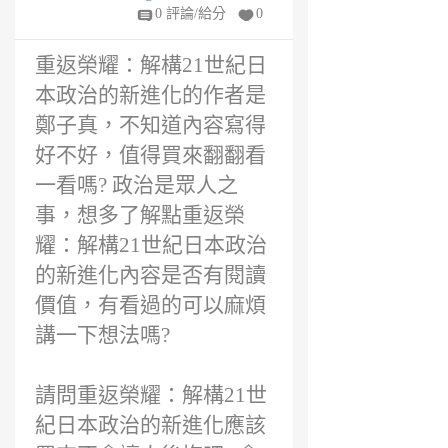
m
0 評論/給分
0
6
年
重返榮耀：解構21世紀日
前
本政治的新進化的作者是
鄭子真，不知道內容寫得
好不好，值得買來翻翻看
一看嗎? 政治是眾人之
事，想多了解點重返榮
耀：解構21世紀日本政治
的新進化內容是否有閱讀
價值，有看過的可以麻煩
講一下想法嗎?
請問重返榮耀：解構21世
紀日本政治的新進化應該