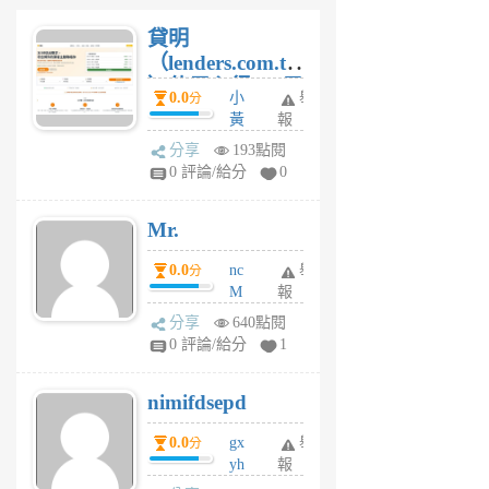
貸明
（lenders.com.tw
）使用心得 — 民
0.0
小
舉
分
間貸款比較平台
黃
報
體驗
蜂
分享
193點閱
1
0 評論/給分
0
個
月
Mr.
前
0.0
nc
舉
分
M
報
U
分享
640點閱
F
0 評論/給分
1
C
M
nimifdsepd
U
5
0.0
gx
舉
分
個
yh
報
月
dq
前