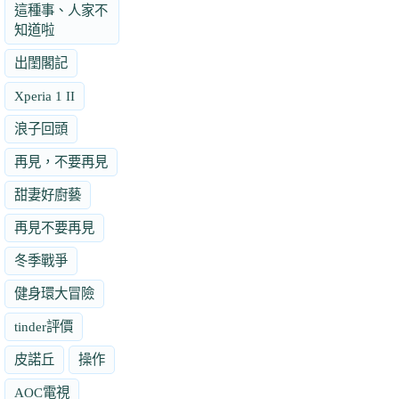
這種事、人家不
知道啦
出閨閣記
Xperia 1 II
浪子回頭
再見，不要再見
甜妻好廚藝
再見不要再見
冬季戰爭
健身環大冒險
tinder評價
皮諾丘
操作
AOC電視