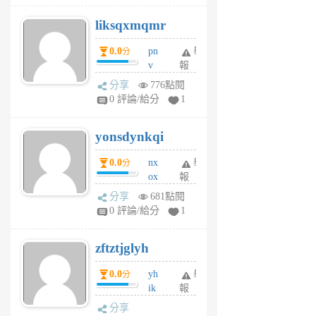
r
liksqxmqmr
6
個
0.0
pn
舉
分
月
v
報
前
wt
分享
776點閱
sv
0 評論/給分
1
jd
j
yonsdynkqi
6
個
0.0
nx
舉
分
月
ox
報
前
rh
分享
681點閱
pe
0 評論/給分
1
er
6
zftztjglyh
個
月
0.0
yh
舉
分
前
ik
報
s
分享