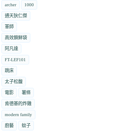
archer
1000
通天狄仁傑
軍師
高效鎖鮮袋
阿凡達
FT-LEF101
跳床
太子松馥
電影
薯條
肯德基的炸雞
modern family
廚藝
蚊子