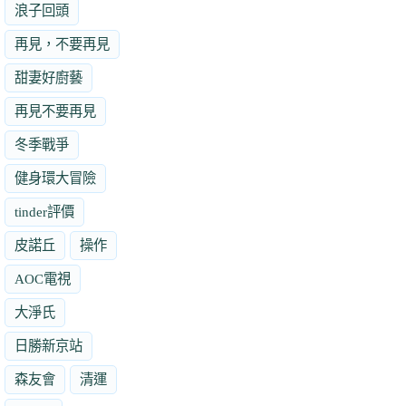
浪子回頭
再見，不要再見
甜妻好廚藝
再見不要再見
冬季戰爭
健身環大冒險
tinder評價
皮諾丘
操作
AOC電視
大淨氏
日勝新京站
森友會
清運