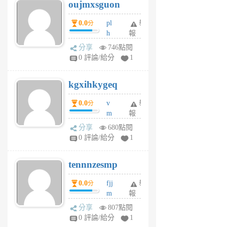
oujmxsguon
個
個
月
月
0.0
pl
舉
分
前
前
h
報
wi
分享
746點閱
w
0 評論/給分
1
sh
uq
kgxihkygeq
6
個
0.0
v
舉
分
月
m
報
前
sg
分享
680點閱
sr
0 評論/給分
1
vg
pn
tennnzesmp
6
個
0.0
fjj
舉
分
月
m
報
前
w
分享
807點閱
rs
0 評論/給分
1
uy