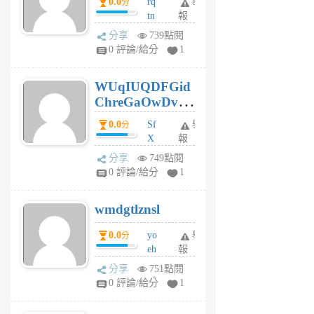
0.0
rq
舉
分
tn
報
jt
分享
739點閱
gl
0 評論/給分
1
gy
6
WUqIUQDFGid
個
ChreGaOwDv
月
前
dY
0.0
Sf
舉
分
X
報
Pe
分享
749點閱
Jc
0 評論/給分
1
cf
v
wmdgtlznsl
R
P
0.0
yo
舉
分
m
eh
報
v
ld
A
分享
751點閱
gy
V
0 評論/給分
1
ik
G
6
6