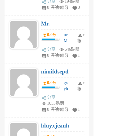
分享
194點閱
1
0 評論/給分
0
個
月
Mr.
前
0.0
nc
舉
分
M
報
U
分享
646點閱
F
0 評論/給分
1
C
M
nimifdsepd
U
5
0.0
gx
舉
分
個
yh
報
月
dq
前
分享
vo
1053點閱
jl
0 評論/給分
1
6
個
lduyxjtsmh
月
前