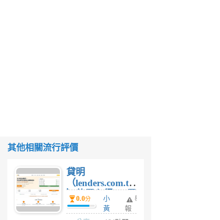
其他相關流行評價
貸明
（lenders.com.tw
）使用心得 — 民
0.0
小
舉
分
間貸款比較平台
黃
報
體驗
蜂