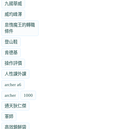
九揚華威
威均峰澤
怠惰魔王的轉職
條件
登山鞋
肯德基
操作評價
人性課外課
archer a6
archer
1000
通天狄仁傑
軍師
高效鎖鮮袋