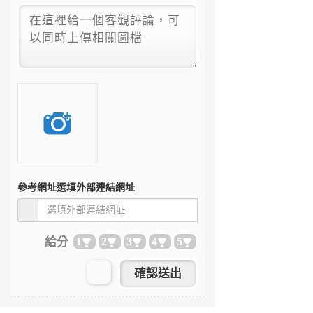
參考網址
選填外部連結網址
給分
1
2
3
4
5