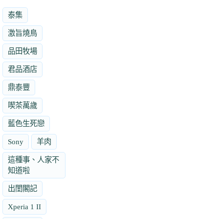
泰集
激旨燒鳥
品田牧場
君品酒店
鼎泰豐
喫茶萬歲
藍色生死戀
Sony
羊肉
這種事、人家不
知道啦
出閨閣記
Xperia 1 II