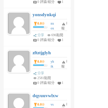
0 評論/給分
1
jd
j
yonsdynkqi
6
個
0.0
nx
舉
分
月
ox
報
前
rh
分享
696點閱
pe
0 評論/給分
1
er
6
zftztjglyh
個
月
0.0
yh
舉
分
前
ik
報
s
分享
m
2581點閱
tu
0 評論/給分
1
m
s
dqyuuvwlxw
6
個
0.0
vs
舉
分
月