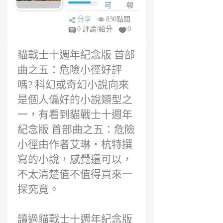
說評價? 貓戰士
可
報
十週年紀念版 首
6
分享
830點閱
部曲之五：危險
年
0 評論/給分
0
小徑感想?
前
貓戰士十週年紀念版 首部
曲之五：危險小徑好評
嗎? 科幻或奇幻小說向來
是個人偏好的小說類型之
一，有看到貓戰士十週年
紀念版 首部曲之五：危險
小徑由作者艾琳‧杭特撰
寫的小說，感覺還可以，
不太清楚值不值得買來一
探究竟。
讀過貓戰士十週年紀念版