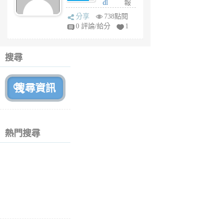
dl
報
前
sq
分享
738點閱
fy
0 評論/給分
1
fe
6
個
搜尋
月
前
熱門搜尋