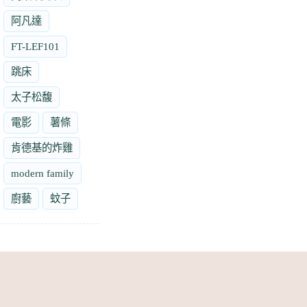
阿凡達
FT-LEF101
跳床
太子松馥
電影
薯條
肯德基的炸雞
modern family
廚藝
蚊子