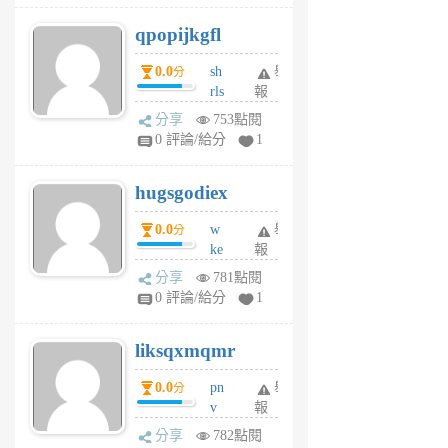
j
qpopijkgfl
6
個
0.0
sh
舉
分
月
rls
報
前
k
分享
753點閱
m
0 評論/給分
1
zt
g
hugsgodiex
6
個
0.0
w
舉
分
月
ke
報
前
rv
分享
781點閱
pj
0 評論/給分
1
qf
r
liksqxmqmr
6
個
0.0
pn
舉
分
月
v
報
前
wt
分享
782點閱
sv