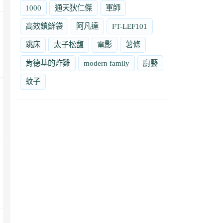
1000
通天狄仁傑
軍師
高效鎖鮮袋
阿凡達
FT-LEF101
跳床
太子松馥
電影
薯條
肯德基的炸雞
modern family
廚藝
蚊子