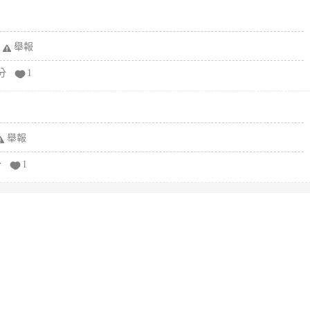
舉報
分
1
舉報
分
1