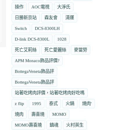
操作
AOC電視
大淨氏
日勝新京站
森友會
清運
Switch
DCS-8300LH
D-link DCS-8300L
1028
死亡艾莉絲
死亡愛麗絲
麥當勞
APM Monaco飾品評價?
BottegaVeneta飾品評
BottegaVeneta飾品評
站著吃烤肉評價，站著吃烤肉好吃嗎
z flip
1995
泰式
火鍋
燒肉'
燒肉
壽喜燒
MOMO
MOMO壽喜燒
鎮魂
火村英生