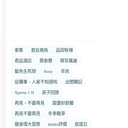
泰集
激旨燒鳥
品田牧場
君品酒店
鼎泰豐
喫茶萬歲
藍色生死戀
Sony
羊肉
這種事、人家不知道啦
出閨閣記
Xperia 1 II
浪子回頭
再見，不要再見
甜妻好廚藝
再見不要再見
冬季戰爭
健身環大冒險
tinder評價
皮諾丘