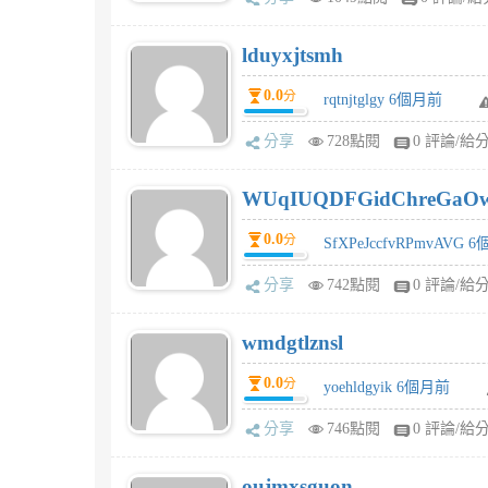
lduyxjtsmh
0.0
分
rqtnjtglgy 6個月前
分享
728點閱
0 評論/給
WUqIUQDFGidChreGaO
0.0
分
SfXPeJccfvRPmvAVG 
分享
742點閱
0 評論/給
wmdgtlznsl
0.0
分
yoehldgyik 6個月前
分享
746點閱
0 評論/給
oujmxsguon