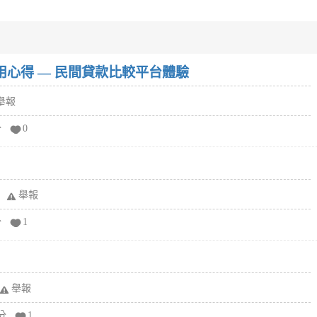
w）使用心得 — 民間貸款比較平台體驗
舉報
分
0
舉報
分
1
舉報
分
1