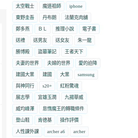
太空戰士
魔道祖師
iphone
東野圭吾
丹布朗
法蘭克肉舖
鄭多燕
ＢＬ
推理小說
電子書
送禮
送男友
送女友
朱一龍
勝博殿
盜墓筆記
王者天下
夫妻的世界
夫婦的世界
愛的迫降
建國大業
建國
大業
samsung
與神同行
s20+
紅粉驚魂
展志學
宜雄玉潤
九揚華威
威均峰澤
怠惰魔王的轉職條件
登山鞋
肯德基
操作評價
人性課外課
archer a6
archer