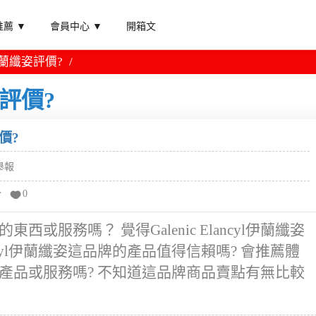
薦 ▼
會員中心 ▼
開箱文
yl伊蘭纖姿評價?
纖姿評價?
評價?
舉報
分
0
售的東西或服務嗎？ 覺得Galenic Elancyl伊蘭纖姿
lancyl伊蘭纖姿這品牌的產品值得信賴嗎? 會推薦體
伊蘭纖姿的產品或服務嗎? 不知道這品牌商品賣點有無比較