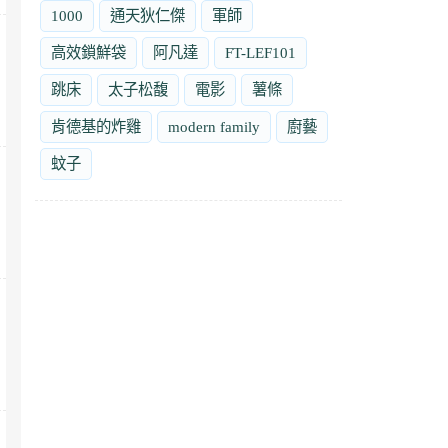
1000
通天狄仁傑
軍師
高效鎖鮮袋
阿凡達
FT-LEF101
跳床
太子松馥
電影
薯條
肯德基的炸雞
modern family
廚藝
蚊子