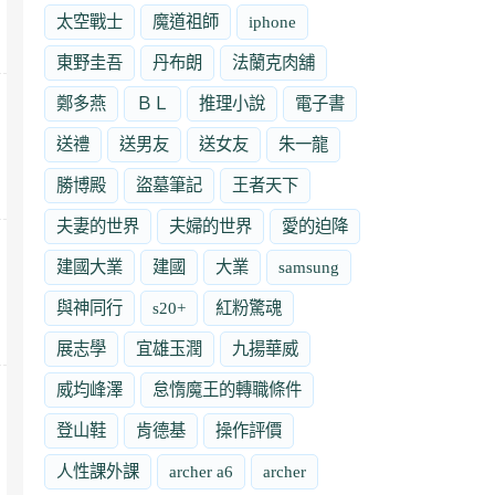
太空戰士
魔道祖師
iphone
東野圭吾
丹布朗
法蘭克肉舖
鄭多燕
ＢＬ
推理小說
電子書
送禮
送男友
送女友
朱一龍
勝博殿
盜墓筆記
王者天下
夫妻的世界
夫婦的世界
愛的迫降
建國大業
建國
大業
samsung
與神同行
s20+
紅粉驚魂
展志學
宜雄玉潤
九揚華威
威均峰澤
怠惰魔王的轉職條件
登山鞋
肯德基
操作評價
人性課外課
archer a6
archer