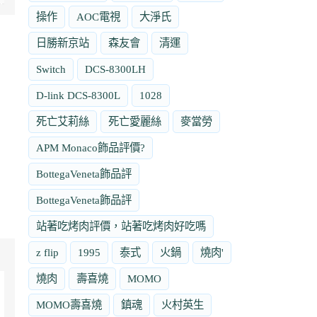
操作
AOC電視
大淨氏
日勝新京站
森友會
清運
Switch
DCS-8300LH
D-link DCS-8300L
1028
死亡艾莉絲
死亡愛麗絲
麥當勞
APM Monaco飾品評價?
BottegaVeneta飾品評
BottegaVeneta飾品評
站著吃烤肉評價，站著吃烤肉好吃嗎
z flip
1995
泰式
火鍋
燒肉'
燒肉
壽喜燒
MOMO
MOMO壽喜燒
鎮魂
火村英生