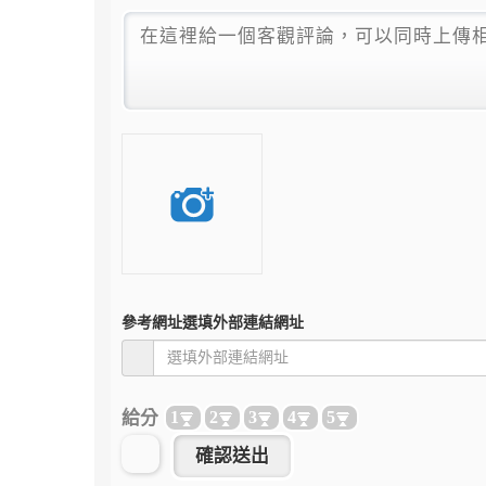
參考網址
選填外部連結網址
給分
1
2
3
4
5