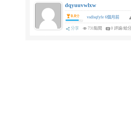
dqyuuvwlxw
0.0
分
vsdlsqfyfe 6個月前
分享
731點閱
0 評論/給