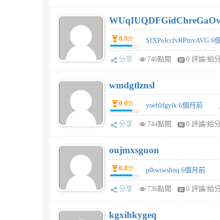
WUqIUQDFGidChreGaO
0.0
分
SfXPeJccfvRPmvAVG 
分享
740點閱
0 評論/給
wmdgtlznsl
0.0
分
yoehldgyik 6個月前
分享
744點閱
0 評論/給
oujmxsguon
0.0
分
plhwiwshuq 6個月前
分享
736點閱
0 評論/給
kgxihkygeq