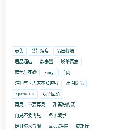
泰集
激旨燒鳥
品田牧場
君品酒店
鼎泰豐
喫茶萬歲
藍色生死戀
Sony
羊肉
這種事、人家不知道啦
出閨閣記
Xperia 1 II
浪子回頭
再見，不要再見
甜妻好廚藝
再見不要再見
冬季戰爭
健身環大冒險
tinder評價
皮諾丘