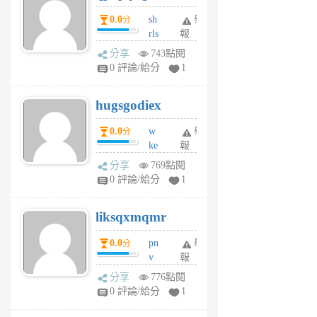
個
0.0
sh
舉
分
月
rls
報
前
k
分享
743點閱
m
0 評論/給分
1
zt
g
hugsgodiex
6
個
0.0
w
舉
分
月
ke
報
前
rv
分享
769點閱
pj
0 評論/給分
1
qf
r
liksqxmqmr
6
個
0.0
pn
舉
分
月
v
報
前
wt
分享
776點閱
sv
0 評論/給分
1
jd
j