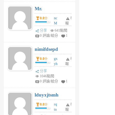
月
Mr.
前
0.0
nc
舉
分
M
報
U
分享
641點閱
F
0 評論/給分
1
C
M
nimifdsepd
U
5
0.0
gx
舉
分
個
yh
報
月
dq
前
分享
vo
1046點閱
jl
0 評論/給分
1
6
個
lduyxjtsmh
月
前
0.0
rq
舉
分
tn
報
jt