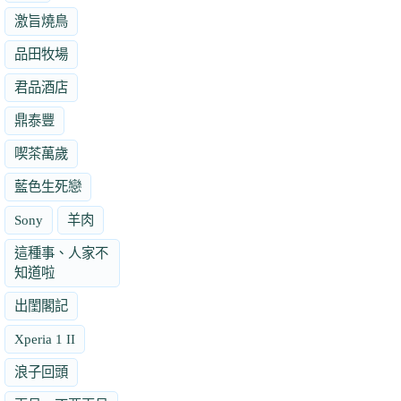
激旨燒鳥
品田牧場
君品酒店
鼎泰豐
喫茶萬歲
藍色生死戀
Sony
羊肉
這種事、人家不
知道啦
出閨閣記
Xperia 1 II
浪子回頭