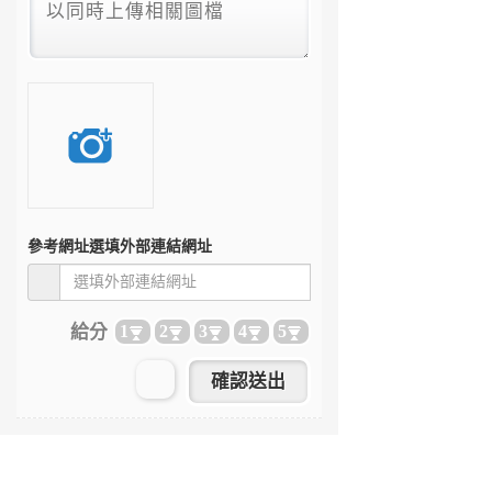
參考網址
選填外部連結網址
給分
1
2
3
4
5