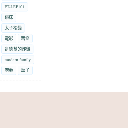
FT-LEF101
跳床
太子松馥
電影
薯條
肯德基的炸雞
modern family
廚藝
蚊子