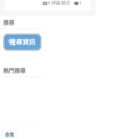
fy
0 評論/給分
1
fe
6
個
搜尋
月
前
熱門搜尋
泰集