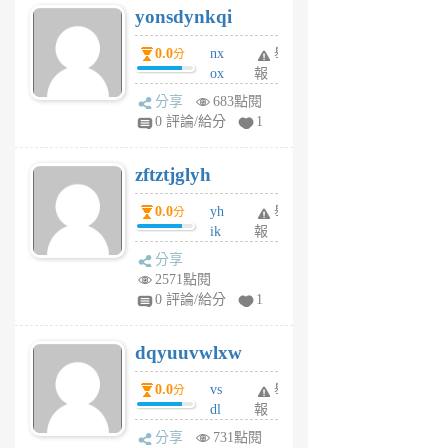
yonsdynkqi
6
個
0.0
nx
舉
分
月
ox
報
前
rh
分享
683點閱
pe
0 評論/給分
1
er
6
zftztjglyh
個
月
0.0
yh
舉
分
前
ik
報
s
分享
m
2571點閱
tu
0 評論/給分
1
m
s
dqyuuvwlxw
6
個
0.0
vs
舉
分
月
dl
報
前
sq
分享
731點閱