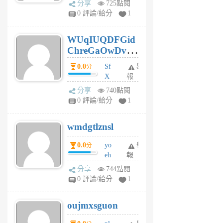
分享
725點閱
gl
0 評論/給分
1
gy
6
WUqIUQDFGid
個
ChreGaOwDv
月
前
dY
0.0
Sf
舉
分
X
報
Pe
分享
740點閱
Jc
0 評論/給分
1
cf
v
wmdgtlznsl
R
P
0.0
yo
舉
分
m
eh
報
v
ld
A
分享
744點閱
gy
V
0 評論/給分
1
ik
G
6
6
oujmxsguon
個
個
月
月