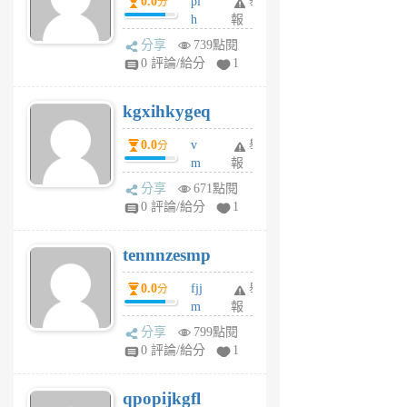
0.0
pl
舉
分
前
前
h
報
wi
分享
739點閱
w
0 評論/給分
1
sh
uq
kgxihkygeq
6
個
0.0
v
舉
分
月
m
報
前
sg
分享
671點閱
sr
0 評論/給分
1
vg
pn
tennnzesmp
6
個
0.0
fjj
舉
分
月
m
報
前
w
分享
799點閱
rs
0 評論/給分
1
uy
j
qpopijkgfl
6