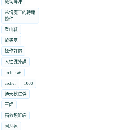
威均峰澤
怠惰魔王的轉職
條件
登山鞋
肯德基
操作評價
人性課外課
archer a6
archer
1000
通天狄仁傑
軍師
高效鎖鮮袋
阿凡達