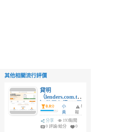
其他相關流行評價
貸明
（lenders.com.tw
）使用心得 — 民
0.0
小
舉
分
間貸款比較平台
黃
報
體驗
蜂
分享
193點閱
1
0 評論/給分
0
個