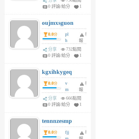
分享
736點閱
gy
V
0 評論/給分
1
ik
G
6
6
oujmxsguon
個
個
月
月
0.0
pl
舉
分
前
前
h
報
wi
分享
732點閱
w
0 評論/給分
1
sh
uq
kgxihkygeq
6
個
0.0
v
舉
分
月
m
報
前
sg
分享
666點閱
sr
0 評論/給分
1
vg
pn
tennnzesmp
6
個
0.0
fjj
舉
分
月
m
報