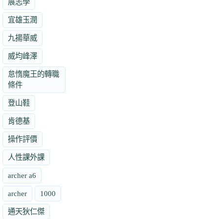
展志學
宜雄玉潤
九揚華威
威均峰澤
怠惰魔王的轉職
條件
登山鞋
肯德基
操作評價
人性課外課
archer a6
archer
1000
通天狄仁傑