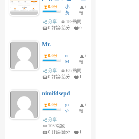
）使用心得 — 民
0.0
小
舉
分
間貸款比較平台
黃
報
體驗
蜂
分享
189點閱
4
0 評論/給分
0
星
期
Mr.
前
0.0
nc
舉
分
M
報
U
分享
637點閱
F
0 評論/給分
1
C
M
nimifdsepd
U
5
0.0
gx
舉
分
個
yh
報
月
dq
前
分享
vo
1039點閱
jl
0 評論/給分
1
6