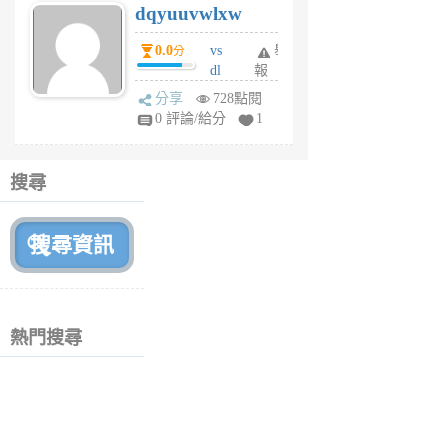
dqyuuvwlxw
6
個
0.0
vs
舉
分
月
dl
報
前
sq
分享
728點閱
fy
0 評論/給分
1
fe
6
個
搜尋
月
前
熱門搜尋