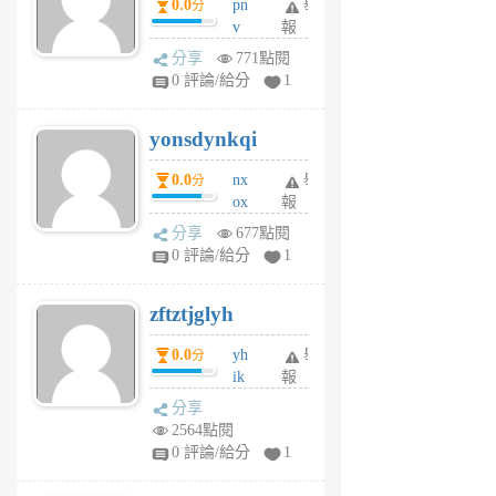
0.0
pn
舉
分
月
v
報
前
wt
分享
771點閱
sv
0 評論/給分
1
jd
j
yonsdynkqi
6
個
0.0
nx
舉
分
月
ox
報
前
rh
分享
677點閱
pe
0 評論/給分
1
er
6
zftztjglyh
個
月
0.0
yh
舉
分
前
ik
報
s
分享
m
2564點閱
tu
0 評論/給分
1
m
s