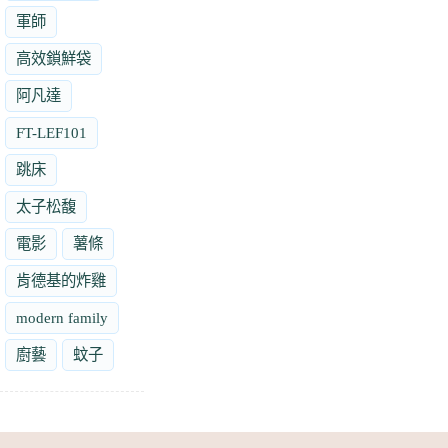
軍師
高效鎖鮮袋
阿凡達
FT-LEF101
跳床
太子松馥
電影
薯條
肯德基的炸雞
modern family
廚藝
蚊子