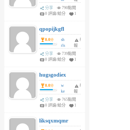
前
w
分享
790點閱
rs
0 評論/給分
1
uy
j
qpopijkgfl
6
個
0.0
sh
舉
分
月
rls
報
前
k
分享
739點閱
m
0 評論/給分
1
zt
g
hugsgodiex
6
個
0.0
w
舉
分
月
ke
報
前
rv
分享
765點閱
pj
0 評論/給分
1
qf
r
liksqxmqmr
6
個