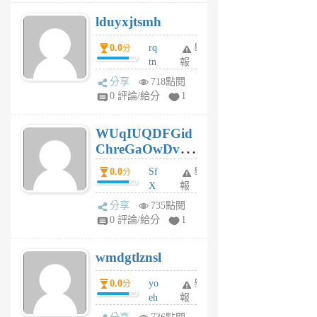
個
lduyxjtsmh
月
前
0.0
rq
舉
分
tn
報
jt
分享
718點閱
gl
0 評論/給分
1
gy
6
WUqIUQDFGid
個
ChreGaOwDv
月
前
dY
0.0
Sf
舉
分
X
報
Pe
分享
735點閱
Jc
0 評論/給分
1
cf
v
wmdgtlznsl
R
P
0.0
yo
舉
分
m
eh
報
v
ld
A