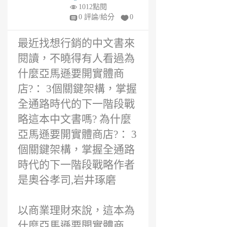
價
6
1012點閱
年
0 評論/給分
0
前
最近找想行銷的中文書來
閱讀，不曉得有人看過為
什麼亞馬遜要開實體商
店?： 3個關鍵架構，掌握
全通路時代的下一階段戰
略這本中文書嗎? 為什麼
亞馬遜要開實體商店?： 3
個關鍵架構，掌握全通路
時代的下一階段戰略作者
是奧谷孝司,岩井琢磨
以商業理財來說，這本為
什麼亞馬遜要開實體商