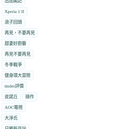
出閨閣記
Xperia 1 II
浪子回頭
再見，不要再見
甜妻好廚藝
再見不要再見
冬季戰爭
健身環大冒險
tinder評價
皮諾丘
操作
AOC電視
大淨氏
日勝新京站