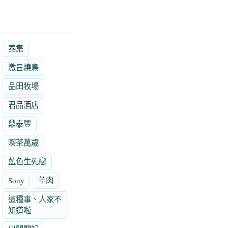
泰集
激旨燒鳥
品田牧場
君品酒店
鼎泰豐
喫茶萬歲
藍色生死戀
Sony
羊肉
這種事、人家不
知道啦