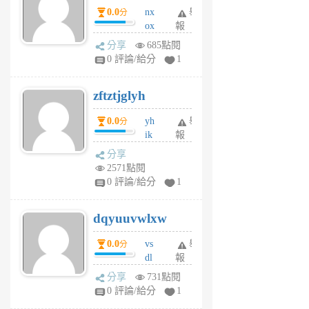
0.0
nx
舉
分
月
ox
報
前
rh
分享
685點閱
pe
0 評論/給分
1
er
6
zftztjglyh
個
月
0.0
yh
舉
分
前
ik
報
s
分享
m
2571點閱
tu
0 評論/給分
1
m
s
dqyuuvwlxw
6
個
0.0
vs
舉
分
月
dl
報
前
sq
分享
731點閱
fy
0 評論/給分
1
fe