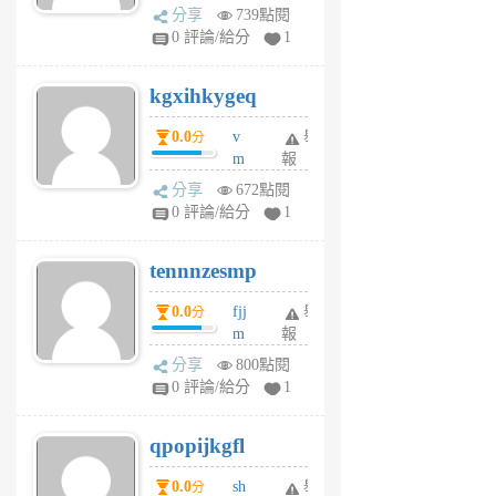
wi
分享
739點閱
w
0 評論/給分
1
sh
uq
kgxihkygeq
6
個
0.0
v
舉
分
月
m
報
前
sg
分享
672點閱
sr
0 評論/給分
1
vg
pn
tennnzesmp
6
個
0.0
fjj
舉
分
月
m
報
前
w
分享
800點閱
rs
0 評論/給分
1
uy
j
qpopijkgfl
6
個
0.0
sh
舉
分
月