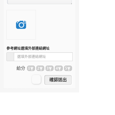
參考網址
選填外部連結網址
給分
1
2
3
4
5