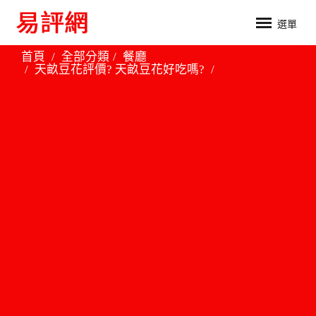
選單
首頁
全部分類
餐廳
天畝豆花評價? 天畝豆花好吃嗎?