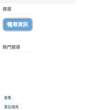
6
個
搜尋
月
前
熱門搜尋
泰集
激旨燒鳥