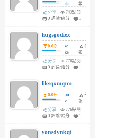
rls
報
前
k
分享
743點閱
m
0 評論/給分
1
zt
g
hugsgodiex
6
個
0.0
w
舉
分
月
ke
報
前
rv
分享
770點閱
pj
0 評論/給分
1
qf
r
liksqxmqmr
6
個
0.0
pn
舉
分
月
v
報
前
wt
分享
776點閱
sv
0 評論/給分
1
jd
j
yonsdynkqi
6
個