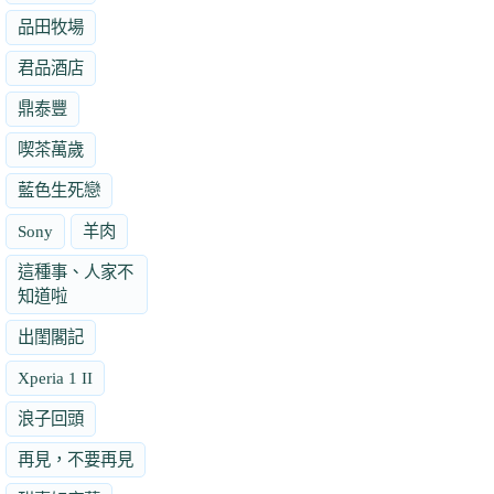
品田牧場
君品酒店
鼎泰豐
喫茶萬歲
藍色生死戀
Sony
羊肉
這種事、人家不
知道啦
出閨閣記
Xperia 1 II
浪子回頭
再見，不要再見