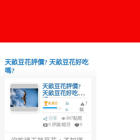
天畝豆花評價? 天畝豆花好吃
嗎?
天畝豆花評價?
天畝豆花好吃
嗎?
0.0
la
舉
分
n
報
6
分享
897點閱
年
0 評論/給分
0
前