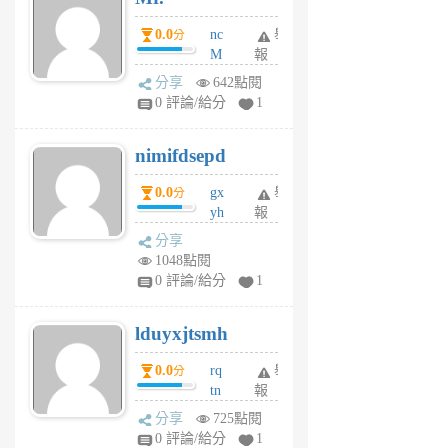
0.0
nc
舉
分
M
報
U
分享
642點閱
F
0 評論/給分
1
C
M
nimifdsepd
U
5
0.0
gx
舉
分
個
yh
報
月
dq
前
分享
vo
1048點閱
jl
0 評論/給分
1
6
個
lduyxjtsmh
月
前
0.0
rq
舉
分
tn
報
jt
分享
725點閱
gl
0 評論/給分
1