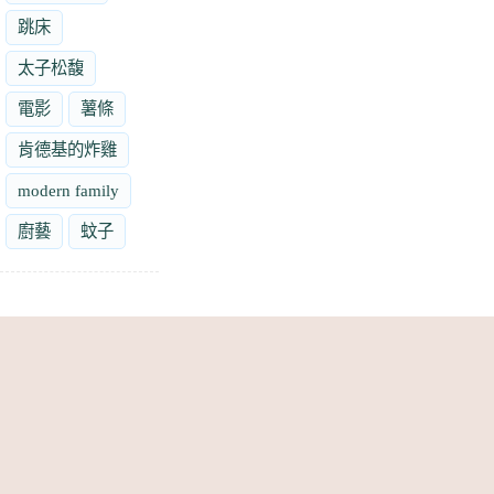
跳床
太子松馥
電影
薯條
肯德基的炸雞
modern family
廚藝
蚊子