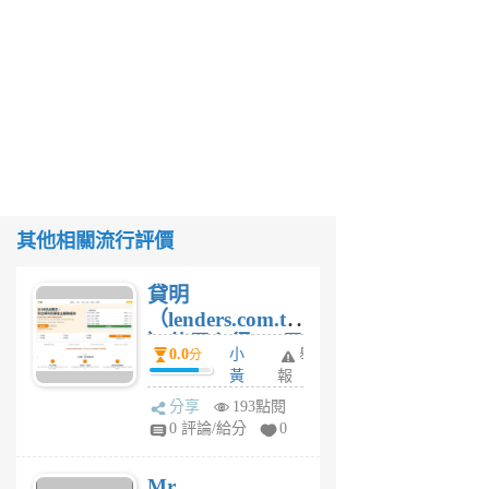
其他相關流行評價
貸明
（lenders.com.tw
）使用心得 — 民
0.0
小
舉
分
間貸款比較平台
黃
報
體驗
蜂
分享
193點閱
1
0 評論/給分
0
個
月
Mr.
前