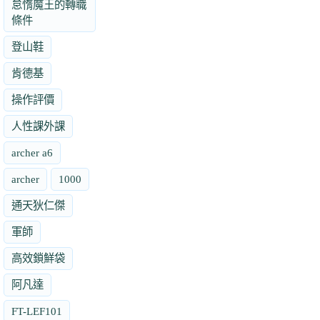
怠惰魔王的轉職
條件
登山鞋
肯德基
操作評價
人性課外課
archer a6
archer
1000
通天狄仁傑
軍師
高效鎖鮮袋
阿凡達
FT-LEF101