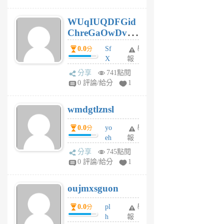
gy
6
WUqIUQDFGid
個
ChreGaOwDv
月
前
dY
0.0
Sf
舉
分
X
報
Pe
分享
741點閱
Jc
0 評論/給分
1
cf
v
wmdgtlznsl
R
P
0.0
yo
舉
分
m
eh
報
v
ld
A
分享
745點閱
gy
V
0 評論/給分
1
ik
G
6
6
oujmxsguon
個
個
月
月
0.0
pl
舉
分
前
前
h
報