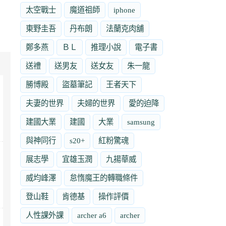
太空戰士
魔道祖師
iphone
東野圭吾
丹布朗
法蘭克肉舖
鄭多燕
ＢＬ
推理小說
電子書
送禮
送男友
送女友
朱一龍
勝博殿
盜墓筆記
王者天下
夫妻的世界
夫婦的世界
愛的迫降
建國大業
建國
大業
samsung
與神同行
s20+
紅粉驚魂
展志學
宜雄玉潤
九揚華威
威均峰澤
怠惰魔王的轉職條件
登山鞋
肯德基
操作評價
人性課外課
archer a6
archer