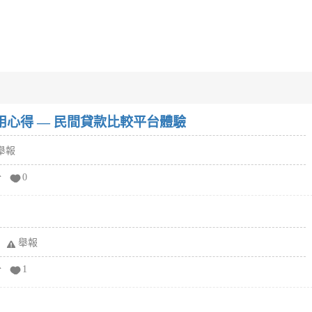
w）使用心得 — 民間貸款比較平台體驗
舉報
分
0
舉報
分
1