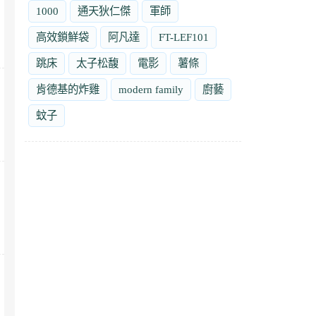
1000
通天狄仁傑
軍師
高效鎖鮮袋
阿凡達
FT-LEF101
跳床
太子松馥
電影
薯條
肯德基的炸雞
modern family
廚藝
蚊子