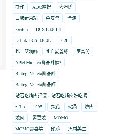
操作
AOC電視
大淨氏
日勝新京站
森友會
清運
Switch
DCS-8300LH
D-link DCS-8300L
1028
死亡艾莉絲
死亡愛麗絲
麥當勞
APM Monaco飾品評價?
BottegaVeneta飾品評
BottegaVeneta飾品評
站著吃烤肉評價，站著吃烤肉好吃嗎
z flip
1995
泰式
火鍋
燒肉'
燒肉
壽喜燒
MOMO
MOMO壽喜燒
鎮魂
火村英生