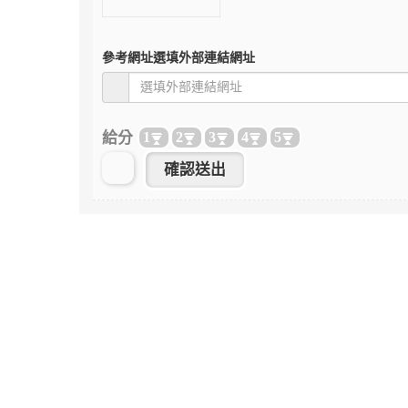
參考網址
選填外部連結網址
給分
1
2
3
4
5