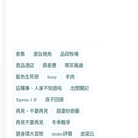
泰集
激旨燒鳥
品田牧場
君品酒店
鼎泰豐
喫茶萬歲
藍色生死戀
Sony
羊肉
這種事、人家不知道啦
出閨閣記
Xperia 1 II
浪子回頭
再見，不要再見
甜妻好廚藝
再見不要再見
冬季戰爭
健身環大冒險
tinder評價
皮諾丘