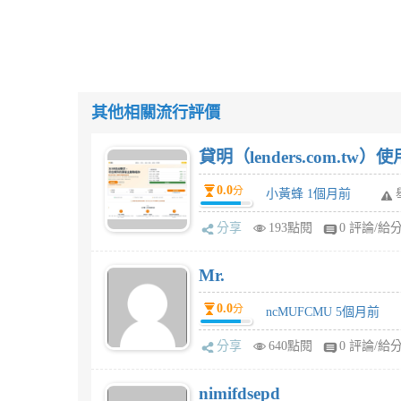
其他相關流行評價
貸明（lenders.com.t
0.0
分
小黃蜂 1個月前
分享
193點閱
0 評論/給
Mr.
0.0
分
ncMUFCMU 5個月前
分享
640點閱
0 評論/給
nimifdsepd