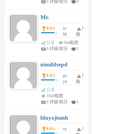
0 評論/給分
0
個
月
Mr.
前
0.0
nc
舉
分
M
報
U
分享
644點閱
F
0 評論/給分
1
C
M
nimifdsepd
U
5
0.0
gx
舉
分
個
yh
報
月
dq
前
分享
vo
1048點閱
jl
0 評論/給分
1
6
個
lduyxjtsmh
月
前
0.0
rq
舉
分