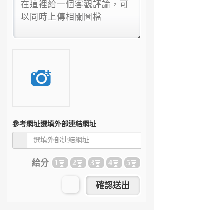
參考網址
選填外部連結網址
給分
1
2
3
4
5