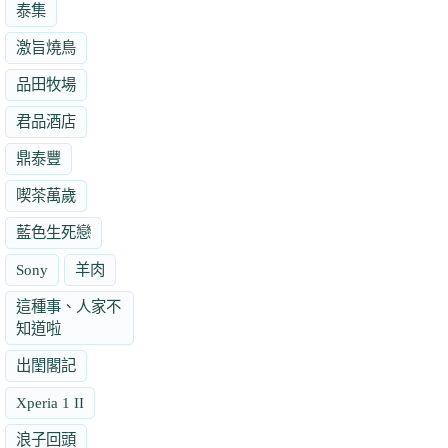
泰集
激旨燒鳥
品田牧場
君品酒店
鼎泰豐
喫茶萬歲
藍色生死戀
Sony
羊肉
這種事、人家不
知道啦
出閨閣記
Xperia 1 II
浪子回頭