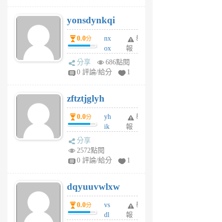
j
yonsdynkqi
6
個
0.0
nx
舉
分
月
ox
報
前
rh
分享
686點閱
pe
0 評論/給分
1
er
6
zftztjglyh
個
月
0.0
yh
舉
分
前
ik
報
s
分享
m
2572點閱
tu
0 評論/給分
1
m
s
dqyuuvwlxw
6
個
0.0
vs
舉
分
月
dl
報
前