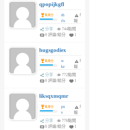
qpopijkgfl
6
個
0.0
sh
舉
分
月
rls
報
前
k
分享
744點閱
m
0 評論/給分
1
zt
g
hugsgodiex
6
個
0.0
w
舉
分
月
ke
報
前
rv
分享
772點閱
pj
0 評論/給分
1
qf
r
liksqxmqmr
6
個
0.0
pn
舉
分
月
v
報
前
wt
分享
776點閱
sv
0 評論/給分
1
jd