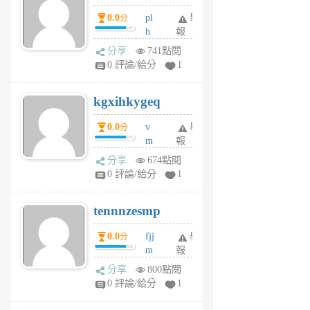
月
月
0.0
pl
舉
分
前
前
h
報
wi
分享
741點閱
w
0 評論/給分
1
sh
uq
kgxihkygeq
6
個
0.0
v
舉
分
月
m
報
前
sg
分享
674點閱
sr
0 評論/給分
1
vg
pn
tennnzesmp
6
個
0.0
fjj
舉
分
月
m
報
前
w
分享
800點閱
rs
0 評論/給分
1
uy
j