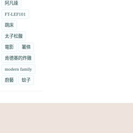
阿凡達
FT-LEF101
跳床
太子松馥
電影
薯條
肯德基的炸雞
modern family
廚藝
蚊子