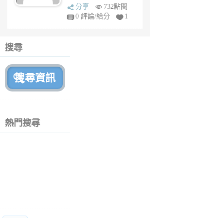
sq
分享
732點閱
fy
0 評論/給分
1
fe
6
個
搜尋
月
前
熱門搜尋