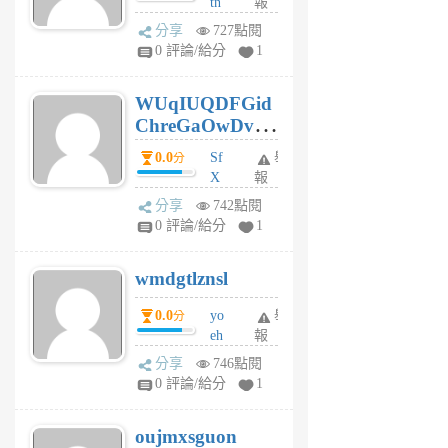
tn
報
jt
分享
727點閱
gl
0 評論/給分
1
gy
6
WUqIUQDFGid
個
ChreGaOwDv
月
前
dY
0.0
Sf
舉
分
X
報
Pe
分享
742點閱
Jc
0 評論/給分
1
cf
v
wmdgtlznsl
R
P
0.0
yo
舉
分
m
eh
報
v
ld
A
分享
746點閱
gy
V
0 評論/給分
1
ik
G
6
6
oujmxsguon
個
個