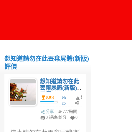
想知道請勿在此丟棄屍體(新版)
評價
想知道請勿在此
丟棄屍體(新版)
評價
0.0
Ni
舉
分
co
報
la
分享
777點閱
s
0 評論/給分
0
6
年