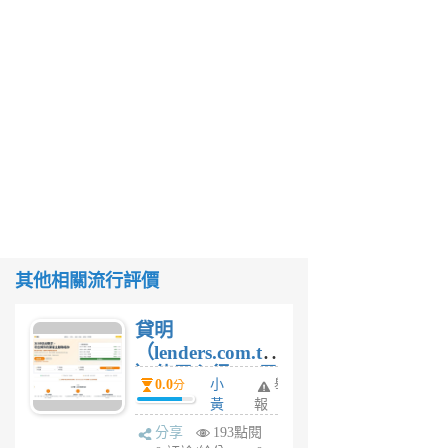
其他相關流行評價
貸明
（lenders.com.tw
）使用心得 — 民
0.0
小
舉
分
間貸款比較平台
黃
報
體驗
蜂
分享
193點閱
1