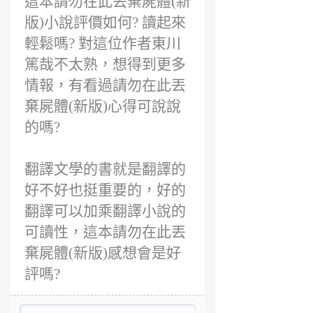
這本請勿在此丟棄屍體(新
前
版)小說評價如何? 讀起來
輕鬆嗎? 對這位作者東川
篤哉不太熟，想得到更多
情報，有看過請勿在此丟
棄屍體(新版)心得可說說
的嗎?
翻譯文學的書就是翻譯的
好不好也挺重要的，好的
翻譯可以加乘翻譯小說的
可讀性，這本請勿在此丟
棄屍體(新版)感想會是好
評嗎?