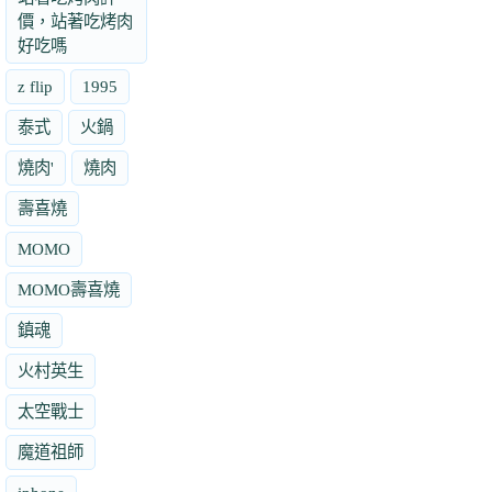
價，站著吃烤肉
好吃嗎
z flip
1995
泰式
火鍋
燒肉'
燒肉
壽喜燒
MOMO
MOMO壽喜燒
鎮魂
火村英生
太空戰士
魔道祖師