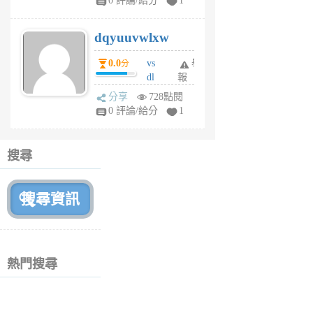
0 評論/給分
1
m
s
dqyuuvwlxw
6
個
0.0
vs
舉
分
月
dl
報
前
sq
分享
728點閱
fy
0 評論/給分
1
fe
6
個
搜尋
月
前
熱門搜尋