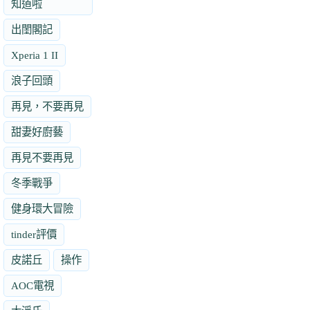
知道啦
出閨閣記
Xperia 1 II
浪子回頭
再見，不要再見
甜妻好廚藝
再見不要再見
冬季戰爭
健身環大冒險
tinder評價
皮諾丘
操作
AOC電視