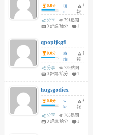
個
0.0
fjj
舉
分
月
m
報
前
w
分享
791點閱
rs
0 評論/給分
1
uy
j
qpopijkgfl
6
個
0.0
sh
舉
分
月
rls
報
前
k
分享
739點閱
m
0 評論/給分
1
zt
g
hugsgodiex
6
個
0.0
w
舉
分
月
ke
報
前
rv
分享
765點閱
pj
0 評論/給分
1
qf
r