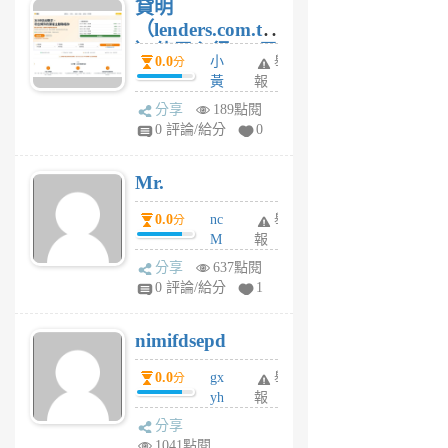
貸明
（lenders.com.tw
）使用心得 — 民
0.0
小
舉
分
間貸款比較平台
黃
報
體驗
蜂
分享
189點閱
1
0 評論/給分
0
個
月
Mr.
前
0.0
nc
舉
分
M
報
U
分享
637點閱
F
0 評論/給分
1
C
M
nimifdsepd
U
5
0.0
gx
舉
分
個
yh
報
月
dq
前
分享
vo
1041點閱