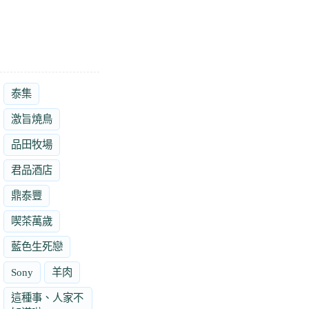
泰集
激旨燒鳥
品田牧場
君品酒店
鼎泰豐
喫茶萬歲
藍色生死戀
Sony
羊肉
這種事、人家不