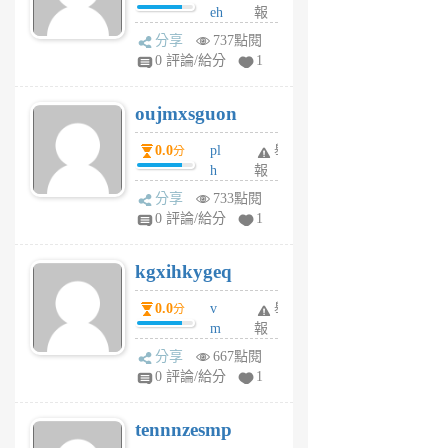
eh
報
v
ld
A
分享
737點閱
gy
V
0 評論/給分
1
ik
G
6
6
oujmxsguon
個
個
月
月
0.0
pl
舉
分
前
前
h
報
wi
分享
733點閱
w
0 評論/給分
1
sh
uq
kgxihkygeq
6
個
0.0
v
舉
分
月
m
報
前
sg
分享
667點閱
sr
0 評論/給分
1
vg
pn
tennnzesmp
6