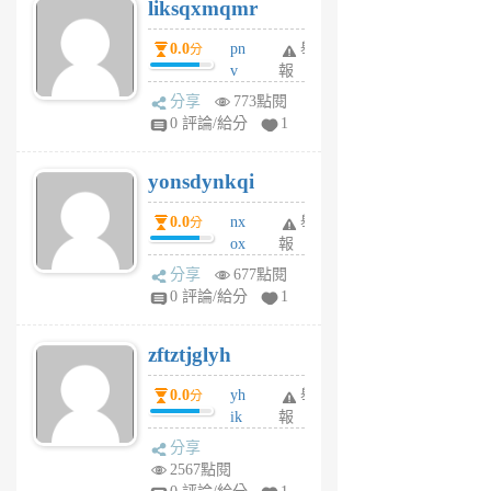
liksqxmqmr
6
個
0.0
pn
舉
分
月
v
報
前
wt
分享
773點閱
sv
0 評論/給分
1
jd
j
yonsdynkqi
6
個
0.0
nx
舉
分
月
ox
報
前
rh
分享
677點閱
pe
0 評論/給分
1
er
6
zftztjglyh
個
月
0.0
yh
舉
分
前
ik
報
s
分享
m
2567點閱
tu