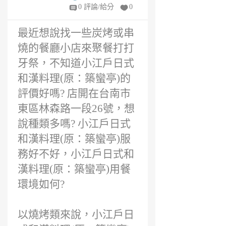
吃嗎?
6
0 評論/給分
0
年
前
最近想說找一些炭烤或串
燒的餐廳小店來聚餐打打
牙祭，不知道小江戶日式
和漢料理(原：築蠻亭)的
評價好嗎? 店開在台南市
東區林森路一段26號，想
說種類多嗎? 小江戶日式
和漢料理(原：築蠻亭)服
務好不好，小江戶日式和
漢料理(原：築蠻亭)用餐
環境如何?
以燒烤類來說，小江戶日