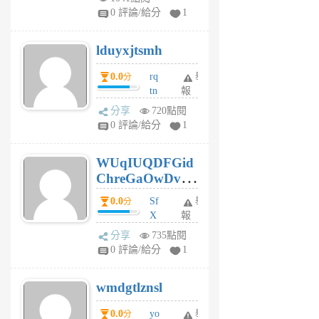
jl
0 評論/給分
1
6
個
lduyxjtsmh
月
前
0.0
rq
舉
分
tn
報
jt
分享
720點閱
gl
0 評論/給分
1
gy
6
WUqIUQDFGid
個
ChreGaOwDv
月
前
dY
0.0
Sf
舉
分
X
報
Pe
分享
735點閱
Jc
0 評論/給分
1
cf
v
wmdgtlznsl
R
P
0.0
yo
舉
分
m