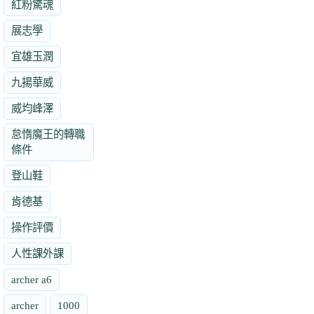
紅粉驚魂
展志學
宜雄玉潤
九揚華威
威均峰澤
怠惰魔王的轉職
條件
登山鞋
肯德基
操作評價
人性課外課
archer a6
archer
1000