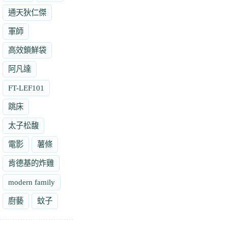
通天狄仁傑
軍師
高效鎖鮮袋
阿凡達
FT-LEF101
跳床
太子松馥
電影
薯條
肯德基的炸雞
modern family
廚藝
蚊子