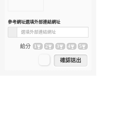
參考網址
選填外部連結網址
給分
1
2
3
4
5