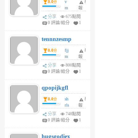
0.0
v
舉
分
月
m
報
前
sg
分享
675點閱
sr
0 評論/給分
1
vg
pn
tennnzesmp
6
個
0.0
fjj
舉
分
月
m
報
前
w
分享
800點閱
rs
0 評論/給分
1
uy
j
qpopijkgfl
6
個
0.0
sh
舉
分
月
rls
報
前
k
分享
748點閱
m
0 評論/給分
1
zt
g
hugsgodiex
6