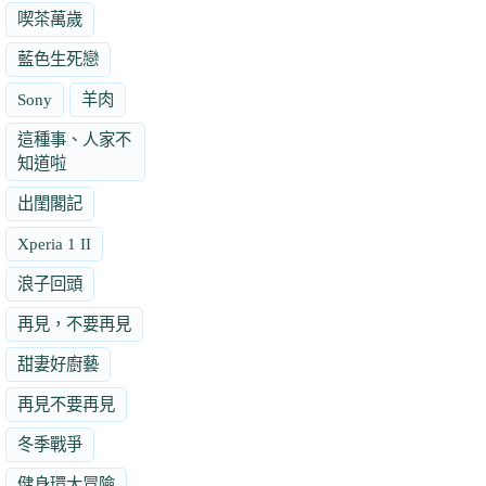
喫茶萬歲
藍色生死戀
Sony
羊肉
這種事、人家不
知道啦
出閨閣記
Xperia 1 II
浪子回頭
再見，不要再見
甜妻好廚藝
再見不要再見
冬季戰爭
健身環大冒險