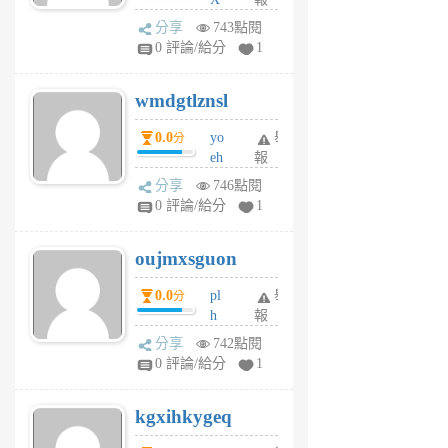
Pe
分享
743點閱
Jc
0 評論/給分
1
cf
v
wmdgtlznsl
R
P
0.0
yo
舉
分
m
eh
報
v
ld
A
分享
746點閱
gy
V
0 評論/給分
1
ik
G
6
6
oujmxsguon
個
個
月
月
0.0
pl
舉
分
前
前
h
報
wi
分享
742點閱
w
0 評論/給分
1
sh
uq
kgxihkygeq
6
個