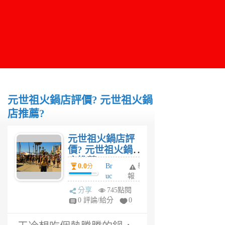
元世祖火鍋店評價? 元世祖火鍋
店推薦?
元世祖火鍋店評
價? 元世祖火鍋
店推薦?
0.0
Br
舉
分
uc
報
e
分享
745點閱
6
0 評論/給分
0
年
前