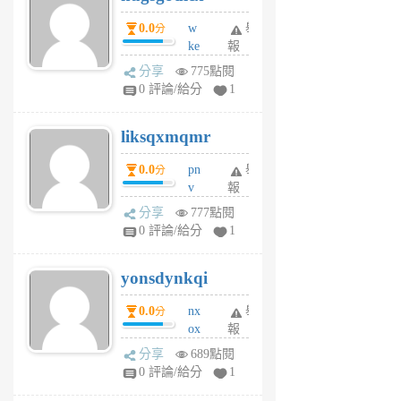
個
0.0
w
舉
分
月
ke
報
前
rv
分享
775點閱
pj
0 評論/給分
1
qf
r
liksqxmqmr
6
個
0.0
pn
舉
分
月
v
報
前
wt
分享
777點閱
sv
0 評論/給分
1
jd
j
yonsdynkqi
6
個
0.0
nx
舉
分
月
ox
報
前
rh
分享
689點閱
pe
0 評論/給分
1
er
6