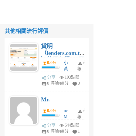
其他相關流行評價
貸明
（lenders.com.tw
）使用心得 — 民
0.0
小
舉
分
間貸款比較平台
黃
報
體驗
蜂
分享
193點閱
1
0 評論/給分
0
個
月
Mr.
前
0.0
nc
舉
分
M
報
U
分享
644點閱
F
0 評論/給分
1
C