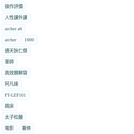
操作評價
人性課外課
archer a6
archer
1000
通天狄仁傑
軍師
高效鎖鮮袋
阿凡達
FT-LEF101
跳床
太子松馥
電影
薯條