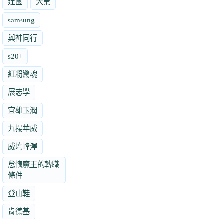
建國
大業
samsung
與神同行
s20+
紅粉驚魂
展志學
宜雄玉潤
九揚華威
威均峰澤
怠惰魔王的轉職
條件
登山鞋
肯德基