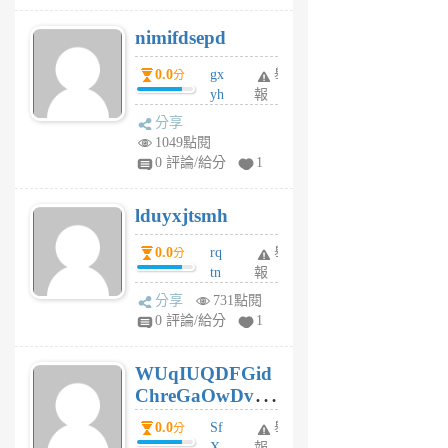
M
nimifdsepd
U
5
0.0
gx
舉
分
個
yh
報
月
dq
前
分享
vo
1049點閱
jl
0 評論/給分
1
6
個
lduyxjtsmh
月
前
0.0
rq
舉
分
tn
報
jt
分享
731點閱
gl
0 評論/給分
1
gy
6
WUqIUQDFGid
個
ChreGaOwDv
月
前
dY
0.0
Sf
舉
分
X
報