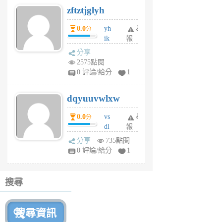
zftztjglyh
個
月
0.0
yh
舉
分
前
ik
報
s
分享
m
2575點閱
tu
0 評論/給分
1
m
s
dqyuuvwlxw
6
個
0.0
vs
舉
分
月
dl
報
前
sq
分享
735點閱
fy
0 評論/給分
1
fe
6
個
搜尋
月
前