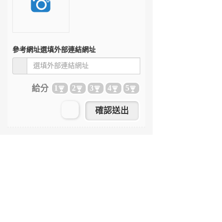
參考網址
選填外部連結網址
給分
1
2
3
4
5