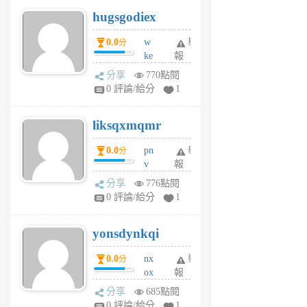
g
hugsgodiex
6
個
0.0
w
舉
分
月
ke
報
前
rv
分享
770點閱
pj
0 評論/給分
1
qf
r
liksqxmqmr
6
個
0.0
pn
舉
分
月
v
報
前
wt
分享
776點閱
sv
0 評論/給分
1
jd
j
yonsdynkqi
6
個
0.0
nx
舉
分
月
ox
報
前
rh
分享
685點閱
pe
0 評論/給分
1