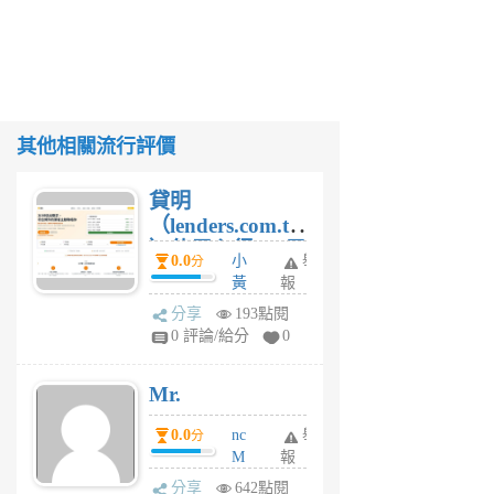
其他相關流行評價
貸明
（lenders.com.tw
）使用心得 — 民
0.0
小
舉
分
間貸款比較平台
黃
報
體驗
蜂
分享
193點閱
1
0 評論/給分
0
個
月
Mr.
前
0.0
nc
舉
分
M
報
U
分享
642點閱