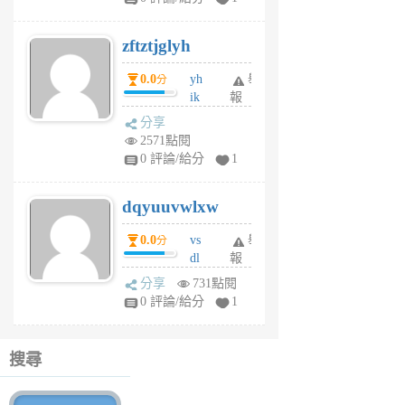
er
6
zftztjglyh
個
月
0.0
yh
舉
分
前
ik
報
s
分享
m
2571點閱
tu
0 評論/給分
1
m
s
dqyuuvwlxw
6
個
0.0
vs
舉
分
月
dl
報
前
sq
分享
731點閱
fy
0 評論/給分
1
fe
6
個
搜尋
月
前