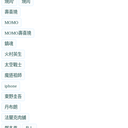
燒肉'
燒肉
壽喜燒
MOMO
MOMO壽喜燒
鎮魂
火村英生
太空戰士
魔道祖師
iphone
東野圭吾
丹布朗
法蘭克肉舖