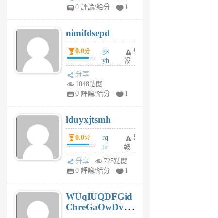
F
0 評論/給分
1
C
M
nimifdsepd
U
5
0.0
gx
舉
分
個
yh
報
月
dq
前
分享
vo
1048點閱
jl
0 評論/給分
1
6
個
lduyxjtsmh
月
前
0.0
rq
舉
分
tn
報
jt
分享
725點閱
gl
0 評論/給分
1
gy
6
WUqIUQDFGid
個
ChreGaOwDv
月
前
dY