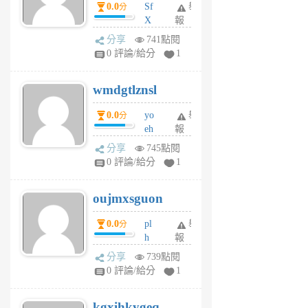
0.0
Sf
舉
分
X
報
Pe
分享
741點閱
Jc
0 評論/給分
1
cf
v
wmdgtlznsl
R
P
0.0
yo
舉
分
m
eh
報
v
ld
A
分享
745點閱
gy
V
0 評論/給分
1
ik
G
6
6
oujmxsguon
個
個
月
月
0.0
pl
舉
分
前
前
h
報
wi
分享
739點閱
w
0 評論/給分
1
sh
uq
kgxihkygeq
6