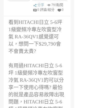
嗎? 後續維修保
on
分享
793點閱
固服務難易度?
6
0 評論/給分
0
年
前
看到HITACHI日立 5-6坪
1級變頻冷專左吹窗型冷
氣 RA-36QV1感覺還可
以，想問一下$29,790會
不會賣太貴?
有用過HITACHI日立 5-6
坪 1級變頻冷專左吹窗型
冷氣 RA-36QV1的可以分
享一下使用心得嗎? 最怕
的就是產品容易故障出現
問題，HITACHI日立 5-6