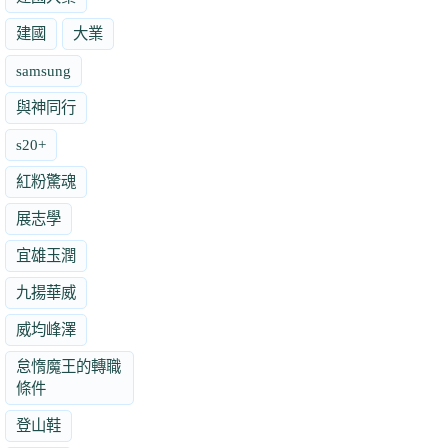
建國
大業
samsung
與神同行
s20+
紅粉驚魂
展志學
宜雄玉潤
九揚華威
威均峰澤
怠惰魔王的轉職
條件
登山鞋