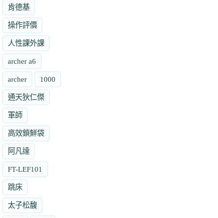
肯德基
操作評價
人性課外課
archer a6
archer
1000
通天狄仁傑
軍師
高效鎖鮮袋
阿凡達
FT-LEF101
跳床
太子松馥