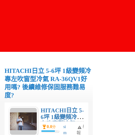
HITACHI日立 5-6坪 1級變頻冷
專左吹窗型冷氣 RA-36QV1好
用嗎? 後續維修保固服務難易
度?
HITACHI日立 5-
6坪 1級變頻冷專
左吹窗型冷氣
0.0
si
舉
分
RA-36QV1好用
m
報