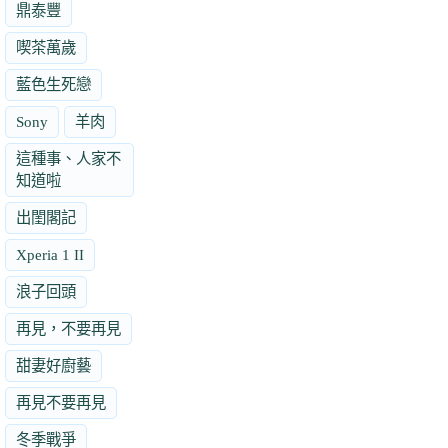
鼎泰豐
喫茶萬歲
藍色生死戀
Sony
羊肉
這種事、人家不
知道啦
出閨閣記
Xperia 1 II
浪子回頭
再見，不要再見
甜妻好廚藝
再見不要再見
冬季戰爭