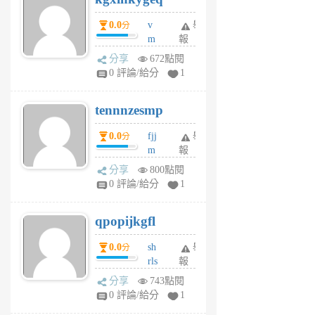
個
0.0
v
舉
分
月
m
報
前
sg
分享
672點閱
sr
0 評論/給分
1
vg
pn
tennnzesmp
6
個
0.0
fjj
舉
分
月
m
報
前
w
分享
800點閱
rs
0 評論/給分
1
uy
j
qpopijkgfl
6
個
0.0
sh
舉
分
月
rls
報
前
k
分享
743點閱
m
0 評論/給分
1
zt