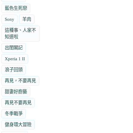
藍色生死戀
Sony
羊肉
這種事、人家不
知道啦
出閨閣記
Xperia 1 II
浪子回頭
再見，不要再見
甜妻好廚藝
再見不要再見
冬季戰爭
健身環大冒險