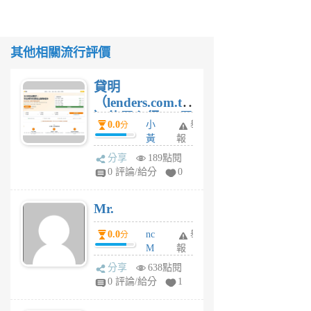
其他相關流行評價
貸明
（lenders.com.tw
）使用心得 — 民
0.0
小
舉
分
間貸款比較平台
黃
報
體驗
蜂
分享
189點閱
1
0 評論/給分
0
個
月
Mr.
前
0.0
nc
舉
分
M
報
U
分享
638點閱
F
0 評論/給分
1
C
M