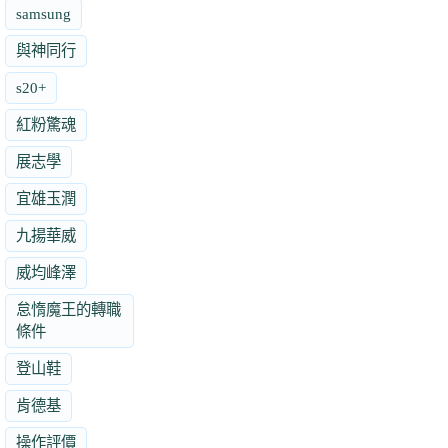
samsung
與神同行
s20+
紅粉驚魂
展志學
宜雄玉潤
九揚華威
威均峰澤
怠惰魔王的轉職
條件
登山鞋
肯德基
操作評價