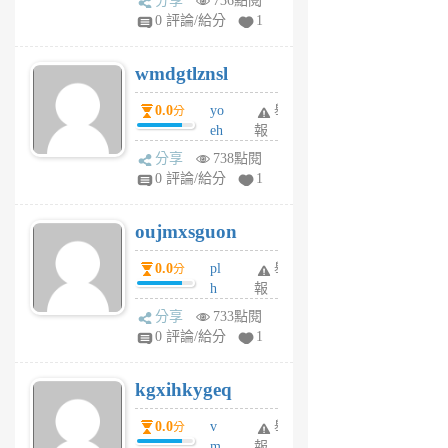
分享
736點閱
Jc
0 評論/給分
1
cf
v
wmdgtlznsl
R
P
0.0
yo
舉
分
m
eh
報
v
ld
A
分享
738點閱
gy
V
0 評論/給分
1
ik
G
6
6
oujmxsguon
個
個
月
月
0.0
pl
舉
分
前
前
h
報
wi
分享
733點閱
w
0 評論/給分
1
sh
uq
kgxihkygeq
6
個
0.0
v
舉
分
月
m
報