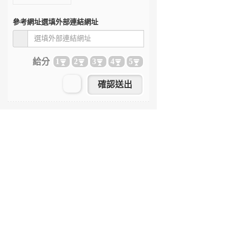
參考網址
選填外部連結網址
給分
1
2
3
4
5