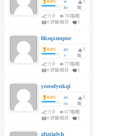
0.0
w
舉
分
月
ke
報
前
rv
分享
765點閱
pj
0 評論/給分
1
qf
r
liksqxmqmr
6
個
0.0
pn
舉
分
月
v
報
前
wt
分享
773點閱
sv
0 評論/給分
1
jd
j
yonsdynkqi
6
個
0.0
nx
舉
分
月
ox
報
前
rh
分享
677點閱
pe
0 評論/給分
1
er
6
zftztjglyh
個