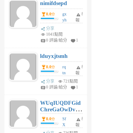
nimifdsepd
U
5
0.0
gx
舉
分
個
yh
報
月
dq
前
分享
vo
1041點閱
jl
0 評論/給分
1
6
個
lduyxjtsmh
月
前
0.0
rq
舉
分
tn
報
jt
分享
721點閱
gl
0 評論/給分
1
gy
6
WUqIUQDFGid
個
ChreGaOwDv
月
前
dY
0.0
Sf
舉
分
X
報
Pe