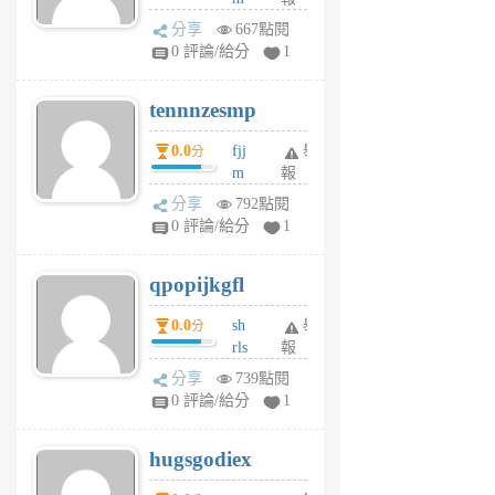
前
sg
分享
667點閱
sr
0 評論/給分
1
vg
pn
tennnzesmp
6
個
0.0
fjj
舉
分
月
m
報
前
w
分享
792點閱
rs
0 評論/給分
1
uy
j
qpopijkgfl
6
個
0.0
sh
舉
分
月
rls
報
前
k
分享
739點閱
m
0 評論/給分
1
zt
g
hugsgodiex
6
個