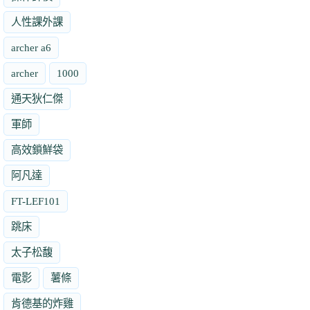
人性課外課
archer a6
archer
1000
通天狄仁傑
軍師
高效鎖鮮袋
阿凡達
FT-LEF101
跳床
太子松馥
電影
薯條
肯德基的炸雞