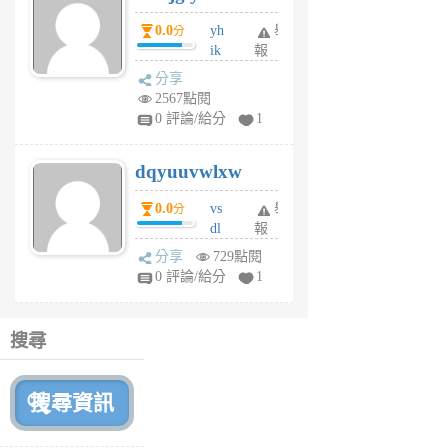
月
0.0
yh
舉
分
前
ik
報
s
分享
m
2567點閱
tu
0 評論/給分
1
m
s
dqyuuvwlxw
6
個
0.0
vs
舉
分
月
dl
報
前
sq
分享
729點閱
fy
0 評論/給分
1
fe
6
個
搜尋
月
前