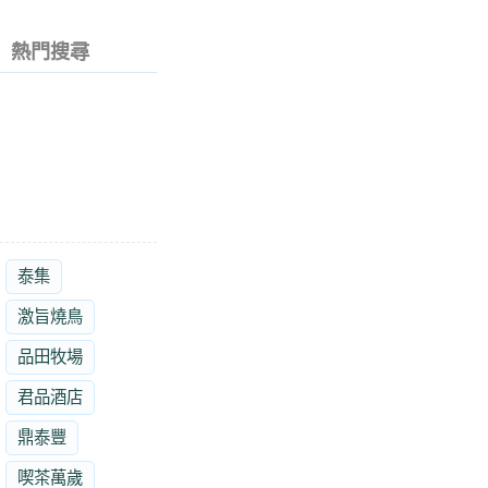
熱門搜尋
泰集
激旨燒鳥
品田牧場
君品酒店
鼎泰豐
喫茶萬歲