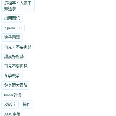
這種事、人家不
知道啦
出閨閣記
Xperia 1 II
浪子回頭
再見，不要再見
甜妻好廚藝
再見不要再見
冬季戰爭
健身環大冒險
tinder評價
皮諾丘
操作
AOC電視