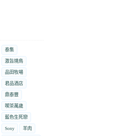
泰集
激旨燒鳥
品田牧場
君品酒店
鼎泰豐
喫茶萬歲
藍色生死戀
Sony
羊肉