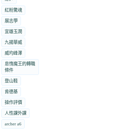
紅粉驚魂
展志學
宜雄玉潤
九揚華威
威均峰澤
怠惰魔王的轉職
條件
登山鞋
肯德基
操作評價
人性課外課
archer a6