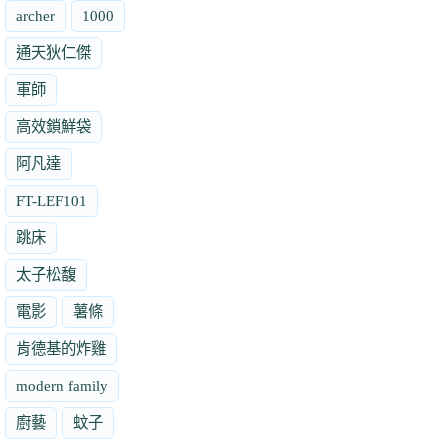
archer
1000
通天狄仁傑
軍師
高效鎖鮮袋
阿凡達
FT-LEF101
跳床
太子松馥
電影
薯條
肯德基的炸雞
modern family
廚藝
蚊子