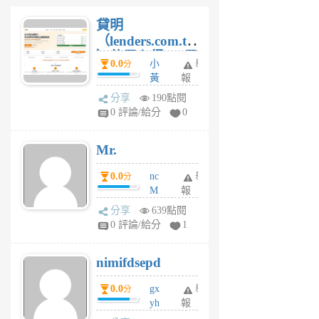
貸明
（lenders.com.tw
）使用心得 — 民
0.0
小
舉
分
間貸款比較平台
黃
報
體驗
蜂
分享
190點閱
1
0 評論/給分
0
個
月
Mr.
前
0.0
nc
舉
分
M
報
U
分享
639點閱
F
0 評論/給分
1
C
M
nimifdsepd
U
5
0.0
gx
舉
分
個
yh
報
月
dq
前