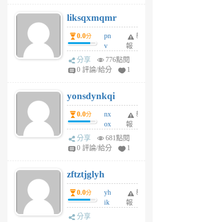
r
liksqxmqmr
6
個
0.0
pn
舉
分
月
v
報
前
wt
分享
776點閱
sv
0 評論/給分
1
jd
j
yonsdynkqi
6
個
0.0
nx
舉
分
月
ox
報
前
rh
分享
681點閱
pe
0 評論/給分
1
er
6
zftztjglyh
個
月
0.0
yh
舉
分
前
ik
報
s
分享