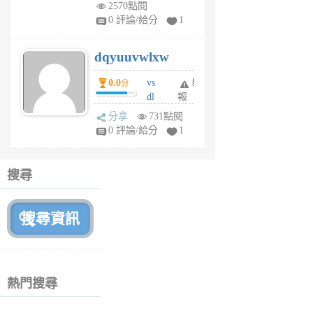
m
2570點閱
tu
0 評論/給分
1
m
s
dqyuuvwlxw
6
個
0.0
vs
舉
分
月
dl
報
前
sq
分享
731點閱
fy
0 評論/給分
1
fe
6
個
搜尋
月
前
熱門搜尋