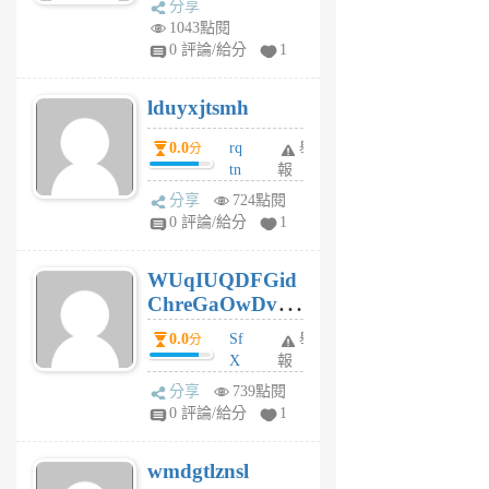
分享
vo
1043點閱
jl
0 評論/給分
1
6
個
lduyxjtsmh
月
前
0.0
rq
舉
分
tn
報
jt
分享
724點閱
gl
0 評論/給分
1
gy
6
WUqIUQDFGid
個
ChreGaOwDv
月
前
dY
0.0
Sf
舉
分
X
報
Pe
分享
739點閱
Jc
0 評論/給分
1
cf
v
wmdgtlznsl
R