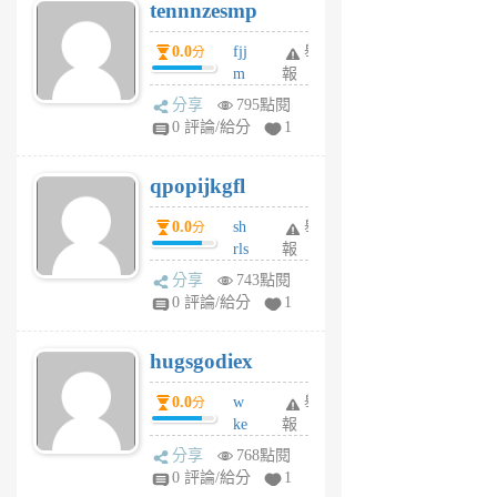
tennnzesmp
6
個
0.0
fjj
舉
分
月
m
報
前
w
分享
795點閱
rs
0 評論/給分
1
uy
j
qpopijkgfl
6
個
0.0
sh
舉
分
月
rls
報
前
k
分享
743點閱
m
0 評論/給分
1
zt
g
hugsgodiex
6
個
0.0
w
舉
分
月
ke
報
前
rv
分享
768點閱
pj
0 評論/給分
1
qf