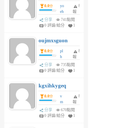
P
0.0
yo
舉
分
m
eh
報
v
ld
A
分享
741點閱
gy
V
0 評論/給分
1
ik
G
6
6
oujmxsguon
個
個
月
月
0.0
pl
舉
分
前
前
h
報
wi
分享
735點閱
w
0 評論/給分
1
sh
uq
kgxihkygeq
6
個
0.0
v
舉
分
月
m
報
前
sg
分享
670點閱
sr
0 評論/給分
1
vg
pn