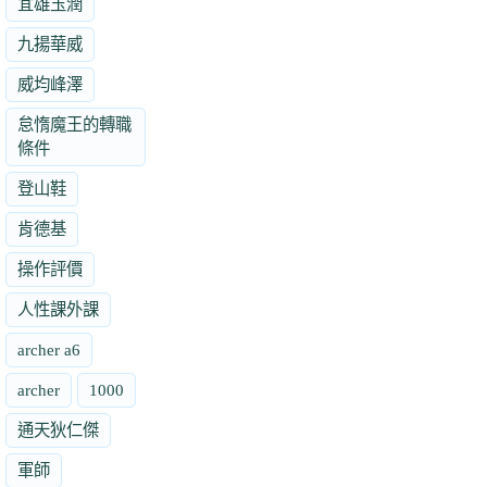
宜雄玉潤
九揚華威
威均峰澤
怠惰魔王的轉職
條件
登山鞋
肯德基
操作評價
人性課外課
archer a6
archer
1000
通天狄仁傑
軍師