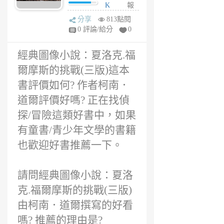
價? 經典圖像小
K
報
說：夏洛克.福爾
6
分享
813點閱
摩斯的挑戰(三
年
0 評論/給分
0
版)適合幾歲小朋
前
友閱讀呢?
經典圖像小說：夏洛克.福
爾摩斯的挑戰(三版)這本
書評價如何? 作者柯南．
道爾評價好嗎? 正在找偵
探/冒險這類好書中，如果
有童書/青少年文學的書籍
也歡迎好書推薦一下。
請問經典圖像小說：夏洛
克.福爾摩斯的挑戰(三版)
由柯南．道爾撰寫的好看
嗎? 推薦的理由是?