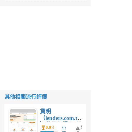
其他相關流行評價
貸明
（lenders.com.tw
）使用心得 — 民
0.0
小
舉
分
間貸款比較平台