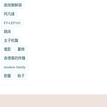
高效鎖鮮袋
阿凡達
FT-LEF101
跳床
太子松馥
電影
薯條
肯德基的炸雞
modern family
廚藝
蚊子