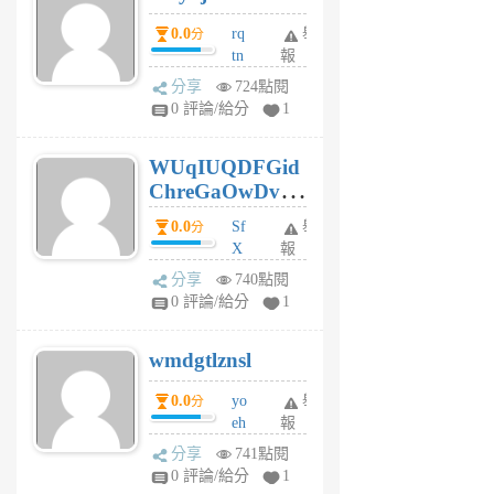
前
0.0
rq
舉
分
tn
報
jt
分享
724點閱
gl
0 評論/給分
1
gy
6
WUqIUQDFGid
個
ChreGaOwDv
月
前
dY
0.0
Sf
舉
分
X
報
Pe
分享
740點閱
Jc
0 評論/給分
1
cf
v
wmdgtlznsl
R
P
0.0
yo
舉
分
m
eh
報
v
ld
A
分享
741點閱
gy
V
0 評論/給分
1
ik
G