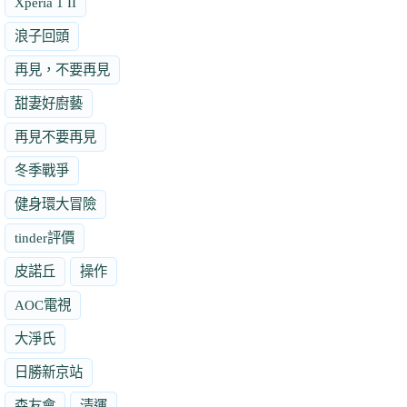
Xperia 1 II
浪子回頭
再見，不要再見
甜妻好廚藝
再見不要再見
冬季戰爭
健身環大冒險
tinder評價
皮諾丘
操作
AOC電視
大淨氏
日勝新京站
森友會
清運