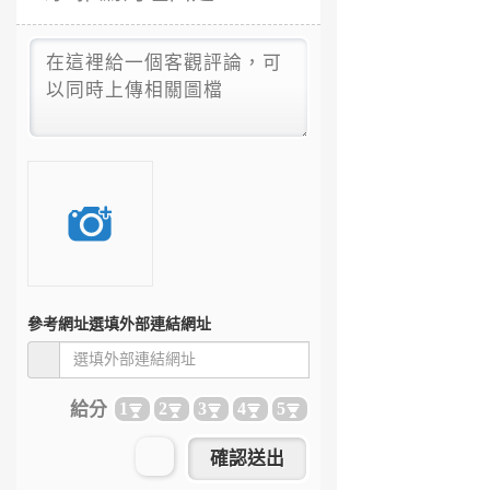
參考網址
選填外部連結網址
給分
1
2
3
4
5