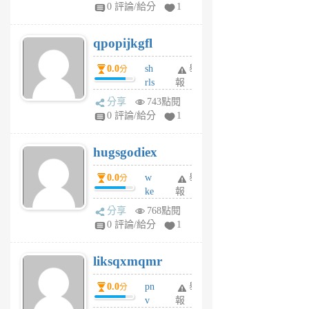
rs
0 評論/給分
1
uy
j
qpopijkgfl
6
個
0.0
sh
舉
分
月
rls
報
前
k
分享
743點閱
m
0 評論/給分
1
zt
g
hugsgodiex
6
個
0.0
w
舉
分
月
ke
報
前
rv
分享
768點閱
pj
0 評論/給分
1
qf
r
liksqxmqmr
6
個
0.0
pn
舉
分
月
v
報
前