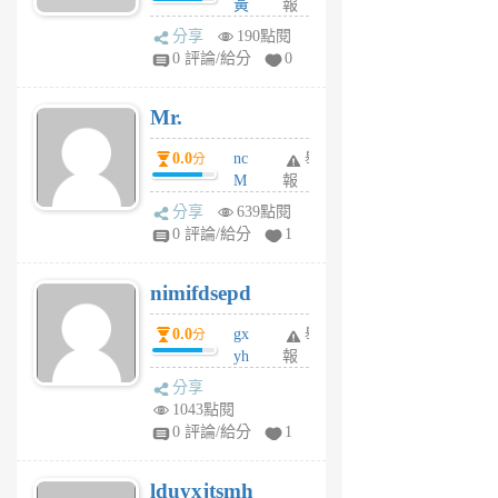
黃
報
體驗
蜂
分享
190點閱
1
0 評論/給分
0
個
月
Mr.
前
0.0
nc
舉
分
M
報
U
分享
639點閱
F
0 評論/給分
1
C
M
nimifdsepd
U
5
0.0
gx
舉
分
個
yh
報
月
dq
前
分享
vo
1043點閱
jl
0 評論/給分
1
6
個
lduyxjtsmh
月