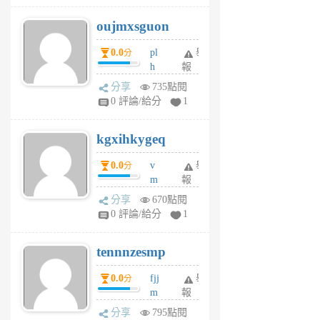
6
6
oujmxsguon
個
個
月
月
0.0
pl
舉
分
前
前
h
報
wi
分享
735點閱
w
0 評論/給分
1
sh
uq
kgxihkygeq
6
個
0.0
v
舉
分
月
m
報
前
sg
分享
670點閱
sr
0 評論/給分
1
vg
pn
tennnzesmp
6
個
0.0
fjj
舉
分
月
m
報
前
w
分享
795點閱