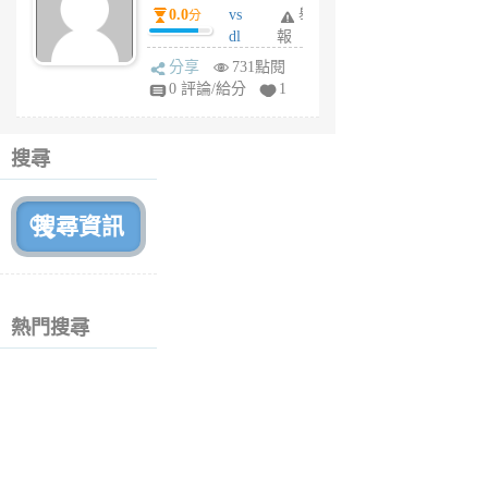
0.0
vs
舉
分
月
dl
報
前
sq
分享
731點閱
fy
0 評論/給分
1
fe
6
個
搜尋
月
前
熱門搜尋