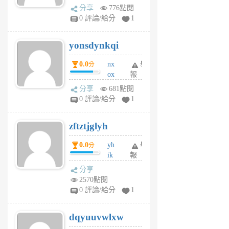
wt
分享
776點閱
sv
0 評論/給分
1
jd
j
yonsdynkqi
6
個
0.0
nx
舉
分
月
ox
報
前
rh
分享
681點閱
pe
0 評論/給分
1
er
6
zftztjglyh
個
月
0.0
yh
舉
分
前
ik
報
s
分享
m
2570點閱
tu
0 評論/給分
1
m
s
dqyuuvwlxw
6
個