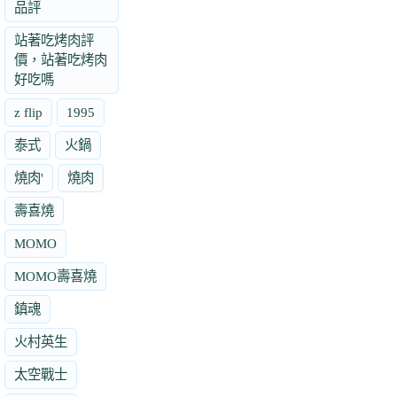
品評
站著吃烤肉評
價，站著吃烤肉
好吃嗎
z flip
1995
泰式
火鍋
燒肉'
燒肉
壽喜燒
MOMO
MOMO壽喜燒
鎮魂
火村英生
太空戰士