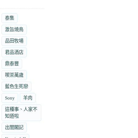
泰集
激旨燒鳥
品田牧場
君品酒店
鼎泰豐
喫茶萬歲
藍色生死戀
Sony
羊肉
這種事、人家不
知道啦
出閨閣記