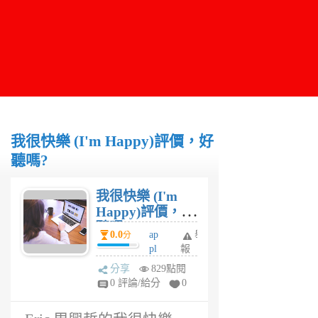
我很快樂 (I'm Happy)評價，好
聽嗎?
我很快樂 (I'm
Happy)評價，好
聽嗎?
0.0
ap
舉
分
pl
報
eli
分享
829點閱
n
0 評論/給分
0
6
年