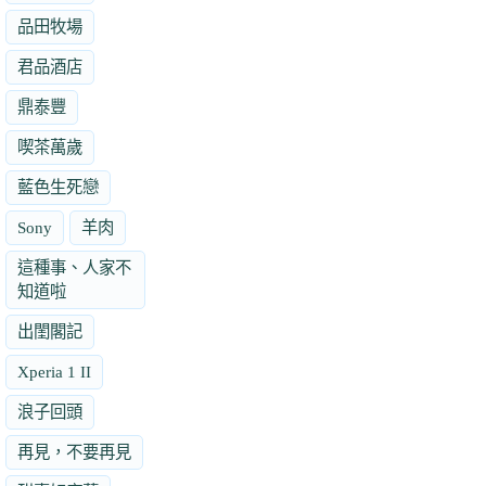
品田牧場
君品酒店
鼎泰豐
喫茶萬歲
藍色生死戀
Sony
羊肉
這種事、人家不
知道啦
出閨閣記
Xperia 1 II
浪子回頭
再見，不要再見