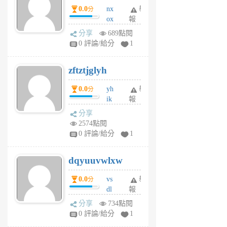
0.0
nx
舉
分
月
ox
報
前
rh
分享
689點閱
pe
0 評論/給分
1
er
6
zftztjglyh
個
月
0.0
yh
舉
分
前
ik
報
s
分享
m
2574點閱
tu
0 評論/給分
1
m
s
dqyuuvwlxw
6
個
0.0
vs
舉
分
月
dl
報
前
sq
分享
734點閱
fy
0 評論/給分
1
fe