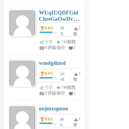
gy
6
WUqIUQDFGid
個
ChreGaOwDv
月
前
dY
0.0
Sf
舉
分
X
報
Pe
分享
743點閱
Jc
0 評論/給分
1
cf
v
wmdgtlznsl
R
P
0.0
yo
舉
分
m
eh
報
v
ld
A
分享
746點閱
gy
V
0 評論/給分
1
ik
G
6
6
oujmxsguon
個
個
月
月
0.0
pl
舉
分
前
前
h
報