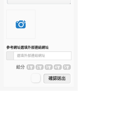
參考網址
選填外部連結網址
給分
1
2
3
4
5