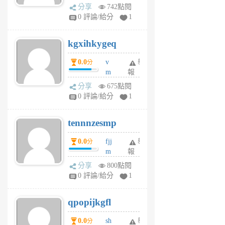
wi
分享
742點閱
w
0 評論/給分
1
sh
uq
kgxihkygeq
6
個
0.0
v
舉
分
月
m
報
前
sg
分享
675點閱
sr
0 評論/給分
1
vg
pn
tennnzesmp
6
個
0.0
fjj
舉
分
月
m
報
前
w
分享
800點閱
rs
0 評論/給分
1
uy
j
qpopijkgfl
6
個
0.0
sh
舉
分
月