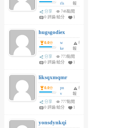
rls
報
前
k
分享
746點閱
m
0 評論/給分
1
zt
g
hugsgodiex
6
個
0.0
w
舉
分
月
ke
報
前
rv
分享
773點閱
pj
0 評論/給分
1
qf
r
liksqxmqmr
6
個
0.0
pn
舉
分
月
v
報
前
wt
分享
777點閱
sv
0 評論/給分
1
jd
j
yonsdynkqi
6
個