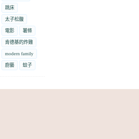
跳床
太子松馥
電影
薯條
肯德基的炸雞
modern family
廚藝
蚊子