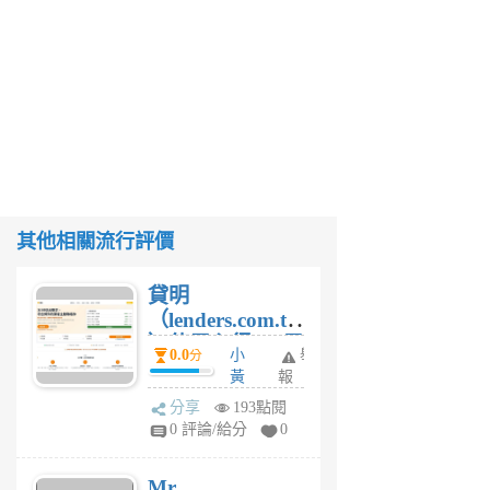
其他相關流行評價
貸明
（lenders.com.tw
）使用心得 — 民
0.0
小
舉
分
間貸款比較平台
黃
報
體驗
蜂
分享
193點閱
1
0 評論/給分
0
個
月
Mr.
前