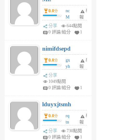
0.0
nc
舉
分
M
報
U
分享
644點閱
F
0 評論/給分
1
C
M
nimifdsepd
U
5
0.0
gx
舉
分
個
yh
報
月
dq
前
分享
vo
1049點閱
jl
0 評論/給分
1
6
個
lduyxjtsmh
月
前
0.0
rq
舉
分
tn
報
jt
分享
730點閱
gl
0 評論/給分
1