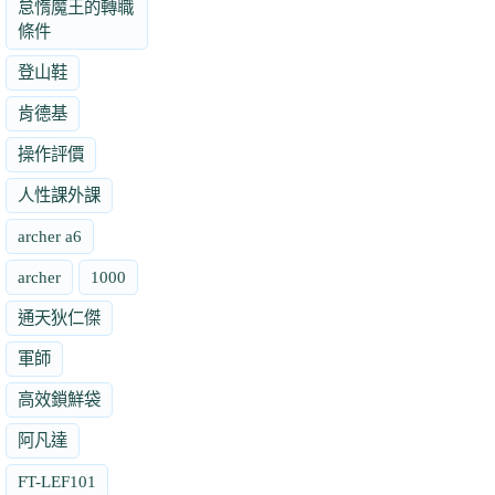
怠惰魔王的轉職
條件
登山鞋
肯德基
操作評價
人性課外課
archer a6
archer
1000
通天狄仁傑
軍師
高效鎖鮮袋
阿凡達
FT-LEF101