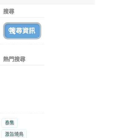
6
個
搜尋
月
前
熱門搜尋
泰集
激旨燒鳥