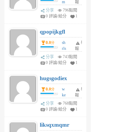
m
報
前
w
分享
796點閱
rs
0 評論/給分
1
uy
j
qpopijkgfl
6
個
0.0
sh
舉
分
月
rls
報
前
k
分享
743點閱
m
0 評論/給分
1
zt
g
hugsgodiex
6
個
0.0
w
舉
分
月
ke
報
前
rv
分享
768點閱
pj
0 評論/給分
1
qf
r
liksqxmqmr
6
個