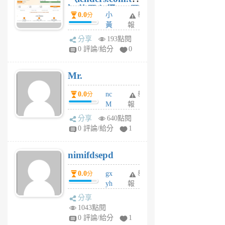
）使用心得 — 民
0.0
小
舉
分
間貸款比較平台
黃
報
體驗
蜂
分享
193點閱
1
0 評論/給分
0
個
月
Mr.
前
0.0
nc
舉
分
M
報
U
分享
640點閱
F
0 評論/給分
1
C
M
nimifdsepd
U
5
0.0
gx
舉
分
個
yh
報
月
dq
前
分享
vo
1043點閱
jl
0 評論/給分
1
6