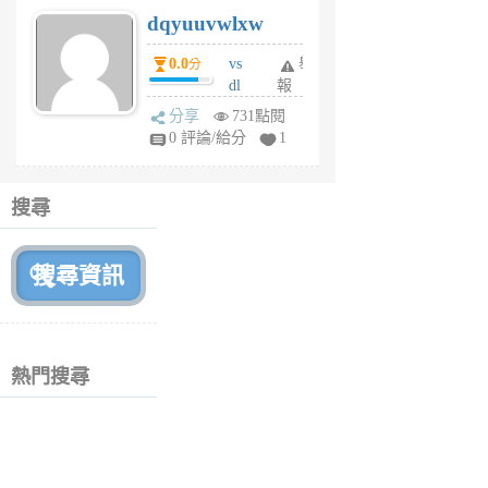
s
dqyuuvwlxw
6
個
0.0
vs
舉
分
月
dl
報
前
sq
分享
731點閱
fy
0 評論/給分
1
fe
6
個
搜尋
月
前
熱門搜尋