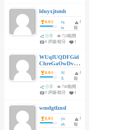
個
lduyxjtsmh
月
前
0.0
rq
舉
分
tn
報
jt
分享
724點閱
gl
0 評論/給分
1
gy
6
WUqIUQDFGid
個
ChreGaOwDv
月
前
dY
0.0
Sf
舉
分
X
報
Pe
分享
740點閱
Jc
0 評論/給分
1
cf
v
wmdgtlznsl
R
P
0.0
yo
舉
分
m
eh
報
v