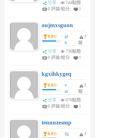
ld
A
分享
744點閱
gy
V
0 評論/給分
1
ik
G
6
6
oujmxsguon
個
個
月
月
0.0
pl
舉
分
前
前
h
報
wi
分享
736點閱
w
0 評論/給分
1
sh
uq
kgxihkygeq
6
個
0.0
v
舉
分
月
m
報
前
sg
分享
670點閱
sr
0 評論/給分
1
vg
pn
tennnzesmp
6
個
0.0
fjj
舉
分
月