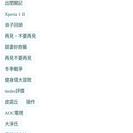
出閨閣記
Xperia 1 II
浪子回頭
再見，不要再見
甜妻好廚藝
再見不要再見
冬季戰爭
健身環大冒險
tinder評價
皮諾丘
操作
AOC電視
大淨氏