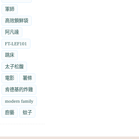
軍師
高效鎖鮮袋
阿凡達
FT-LEF101
跳床
太子松馥
電影
薯條
肯德基的炸雞
modern family
廚藝
蚊子