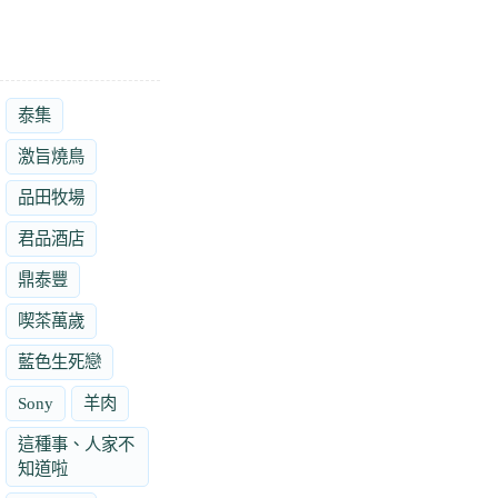
泰集
激旨燒鳥
品田牧場
君品酒店
鼎泰豐
喫茶萬歲
藍色生死戀
Sony
羊肉
這種事、人家不
知道啦