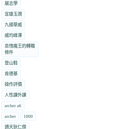
展志學
宜雄玉潤
九揚華威
威均峰澤
怠惰魔王的轉職
條件
登山鞋
肯德基
操作評價
人性課外課
archer a6
archer
1000
通天狄仁傑