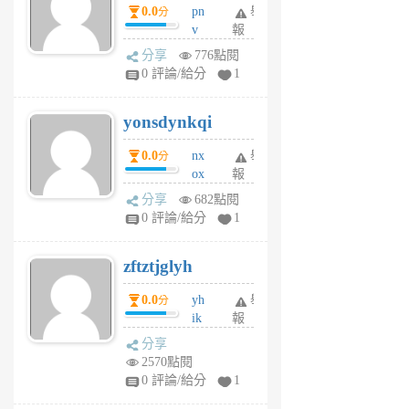
0.0
pn
舉
分
月
v
報
前
wt
分享
776點閱
sv
0 評論/給分
1
jd
j
yonsdynkqi
6
個
0.0
nx
舉
分
月
ox
報
前
rh
分享
682點閱
pe
0 評論/給分
1
er
6
zftztjglyh
個
月
0.0
yh
舉
分
前
ik
報
s
分享
m
2570點閱
tu
0 評論/給分
1
m