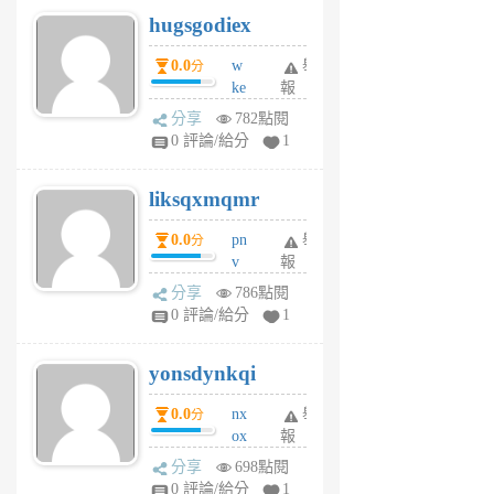
g
hugsgodiex
6
個
0.0
w
舉
分
月
ke
報
前
rv
分享
782點閱
pj
0 評論/給分
1
qf
r
liksqxmqmr
6
個
0.0
pn
舉
分
月
v
報
前
wt
分享
786點閱
sv
0 評論/給分
1
jd
j
yonsdynkqi
6
個
0.0
nx
舉
分
月
ox
報
前
rh
分享
698點閱
pe
0 評論/給分
1