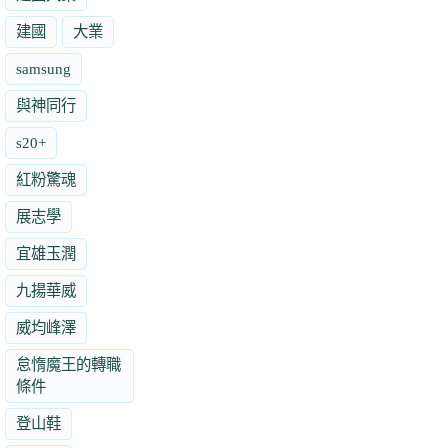
建國
大業
samsung
與神同行
s20+
紅粉驚魂
展志學
宜雄玉潤
九揚華威
威均峰澤
怠惰魔王的轉職
條件
登山鞋