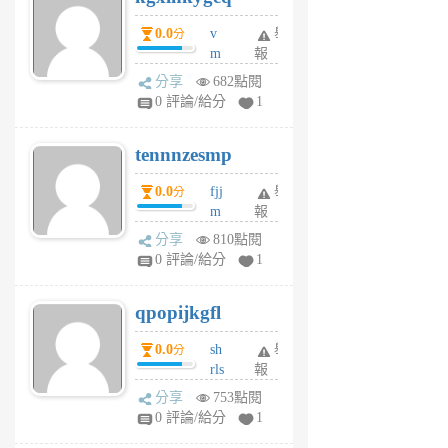
個
0.0
v
舉
分
月
m
報
前
sg
分享
682點閱
sr
0 評論/給分
1
vg
pn
tennnzesmp
6
個
0.0
fjj
舉
分
月
m
報
前
w
分享
810點閱
rs
0 評論/給分
1
uy
j
qpopijkgfl
6
個
0.0
sh
舉
分
月
rls
報
前
k
分享
753點閱
m
0 評論/給分
1
zt