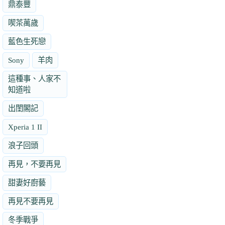
鼎泰豐
喫茶萬歲
藍色生死戀
Sony
羊肉
這種事、人家不
知道啦
出閨閣記
Xperia 1 II
浪子回頭
再見，不要再見
甜妻好廚藝
再見不要再見
冬季戰爭