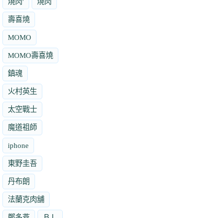
燒肉'
燒肉
壽喜燒
MOMO
MOMO壽喜燒
鎮魂
火村英生
太空戰士
魔道祖師
iphone
東野圭吾
丹布朗
法蘭克肉舖
鄭多燕
ＢＬ