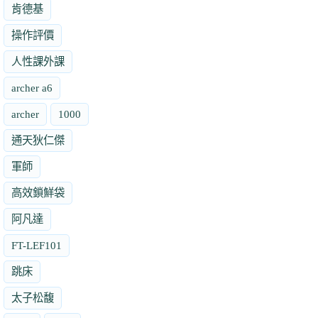
肯德基
操作評價
人性課外課
archer a6
archer
1000
通天狄仁傑
軍師
高效鎖鮮袋
阿凡達
FT-LEF101
跳床
太子松馥