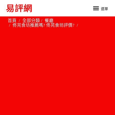
選單
首頁
全部分類
餐廳
佟芫食坊推薦嗎? 佟芫食坊評價?