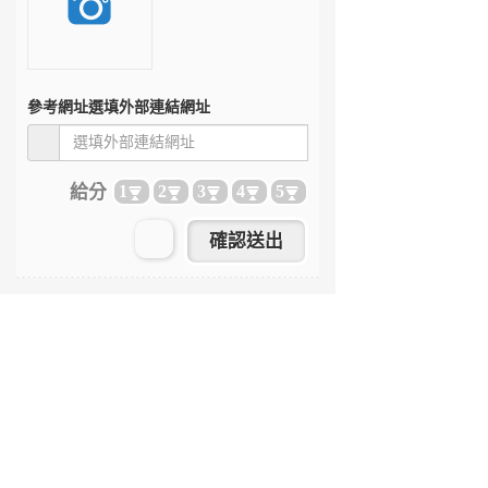
參考網址
選填外部連結網址
給分
1
2
3
4
5