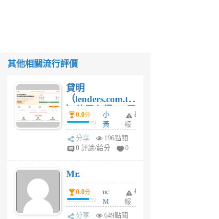
其他相關流行評價
貸明
（lenders.com.tw
）使用心得 — 民
0.0
小
舉
分
間貸款比較平台
黃
報
體驗
蜂
分享
196點閱
1
0 評論/給分
0
個
月
Mr.
前
0.0
nc
舉
分
M
報
U
分享
649點閱