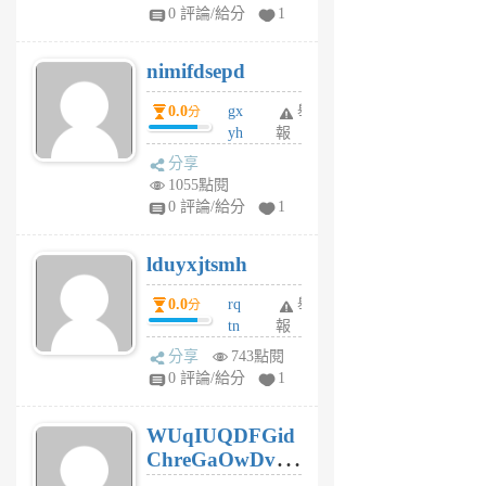
F
0 評論/給分
1
C
M
nimifdsepd
U
5
0.0
gx
舉
分
個
yh
報
月
dq
前
分享
vo
1055點閱
jl
0 評論/給分
1
6
個
lduyxjtsmh
月
前
0.0
rq
舉
分
tn
報
jt
分享
743點閱
gl
0 評論/給分
1
gy
6
WUqIUQDFGid
個
ChreGaOwDv
月
前
dY