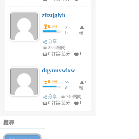
er
6
zftztjglyh
個
月
0.0
yh
舉
分
前
ik
報
s
分享
m
2584點閱
tu
0 評論/給分
1
m
s
dqyuuvwlxw
6
個
0.0
vs
舉
分
月
dl
報
前
sq
分享
740點閱
fy
0 評論/給分
1
fe
6
個
搜尋
月
前