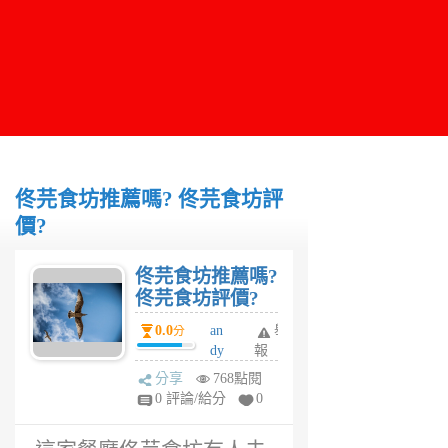
佟芫食坊推薦嗎? 佟芫食坊評
價?
佟芫食坊推薦嗎?
佟芫食坊評價?
0.0
an
舉
分
dy
報
6
分享
768點閱
年
0 評論/給分
0
前