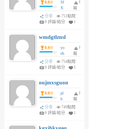
0.0
Sf
舉
分
X
報
Pe
分享
751點閱
Jc
0 評論/給分
1
cf
v
wmdgtlznsl
R
P
0.0
yo
舉
分
m
eh
報
v
ld
A
分享
754點閱
gy
V
0 評論/給分
1
ik
G
6
6
oujmxsguon
個
個
月
月
0.0
pl
舉
分
前
前
h
報
wi
分享
749點閱
w
0 評論/給分
1
sh
uq
kgxihkygeq
6