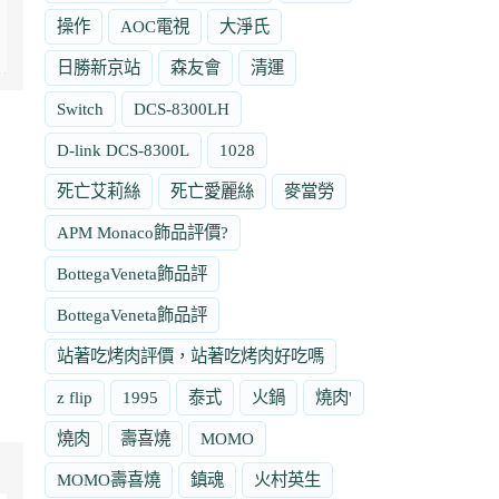
操作
AOC電視
大淨氏
日勝新京站
森友會
清運
Switch
DCS-8300LH
D-link DCS-8300L
1028
死亡艾莉絲
死亡愛麗絲
麥當勞
APM Monaco飾品評價?
BottegaVeneta飾品評
BottegaVeneta飾品評
站著吃烤肉評價，站著吃烤肉好吃嗎
z flip
1995
泰式
火鍋
燒肉'
燒肉
壽喜燒
MOMO
MOMO壽喜燒
鎮魂
火村英生