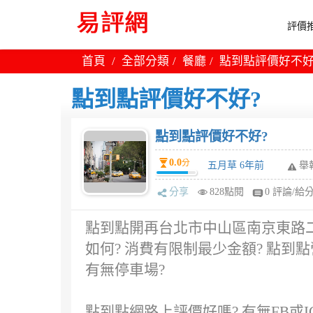
評價推
首頁
全部分類
餐廳
點到點評價好不好
點到點評價好不好?
點到點評價好不好?
0.0
分
五月草 6年前
舉
分享
828點閱
0 評論/給
點到點開再台北市中山區南京東路二
如何? 消費有限制最少金額? 點到
有無停車場?
點到點網路上評價好嗎? 有無FB或I