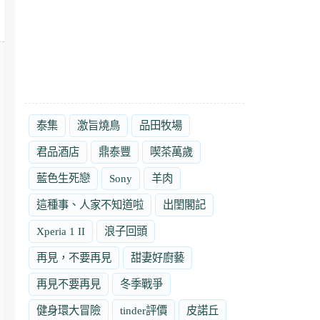
泰集
激旨燒鳥
品田牧場
君品酒店
鼎泰豐
喫茶萬歲
藍色生死戀
Sony
羊肉
這種事、人家不知道啦
出閨閣記
Xperia 1 II
浪子回頭
再見，不要再見
甜妻好廚藝
再見不要再見
冬季戰爭
健身環大冒險
tinder評價
皮諾丘