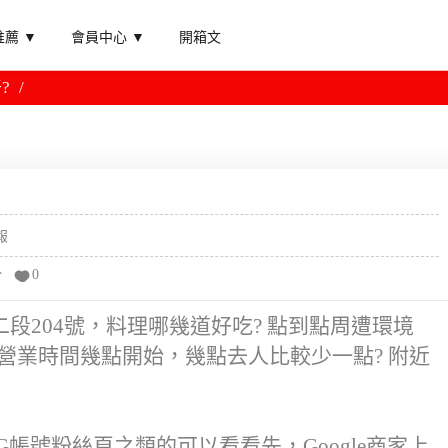
薦 ▼
會員中心 ▼
開箱文
?
報
分
0
段204號，料理哪幾道好吃? 點到點周遭環境
點營業時間幾點開始，幾點去人比較少一點? 附近
G帳號粉絲頁之類的可以看看先，Google商家上