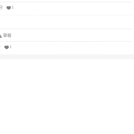
分
1
舉報
分
1