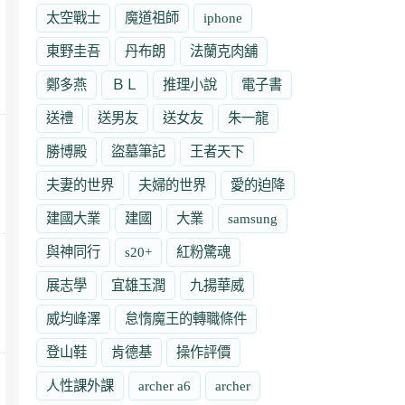
太空戰士
魔道祖師
iphone
東野圭吾
丹布朗
法蘭克肉舖
鄭多燕
ＢＬ
推理小說
電子書
送禮
送男友
送女友
朱一龍
勝博殿
盜墓筆記
王者天下
夫妻的世界
夫婦的世界
愛的迫降
建國大業
建國
大業
samsung
與神同行
s20+
紅粉驚魂
展志學
宜雄玉潤
九揚華威
威均峰澤
怠惰魔王的轉職條件
登山鞋
肯德基
操作評價
人性課外課
archer a6
archer