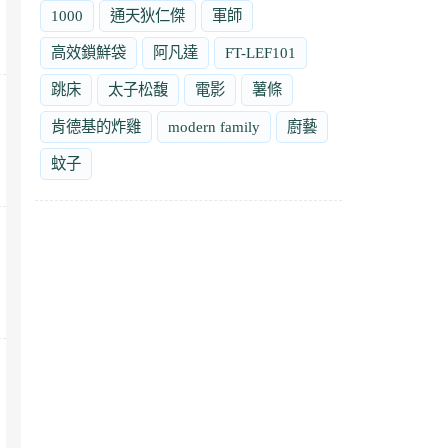
1000
通天狄仁傑
軍師
高效鎖鮮袋
阿凡達
FT-LEF101
跳床
太子松馥
電影
薯條
肯德基的炸雞
modern family
廚藝
蚊子