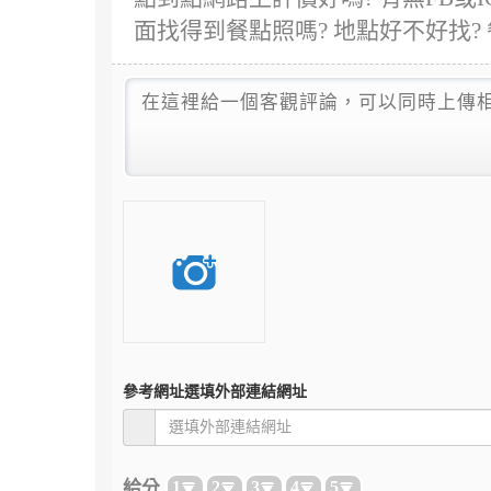
面找得到餐點照嗎? 地點好不好找?
參考網址
選填外部連結網址
給分
1
2
3
4
5