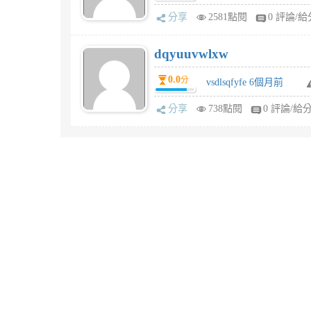
分享
2581點閱
0 評論/給
dqyuuvwlxw
0.0
分
vsdlsqfyfe 6個月前
分享
738點閱
0 評論/給