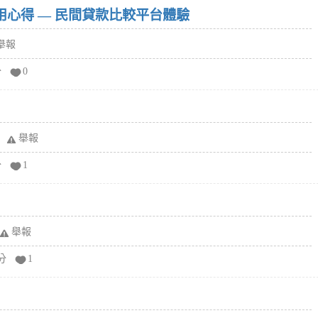
w）使用心得 — 民間貸款比較平台體驗
舉報
分
0
舉報
分
1
舉報
分
1