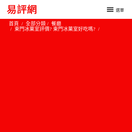
選單
首頁
全部分類
餐廳
東門冰菓室評價? 東門冰菓室好吃嗎?