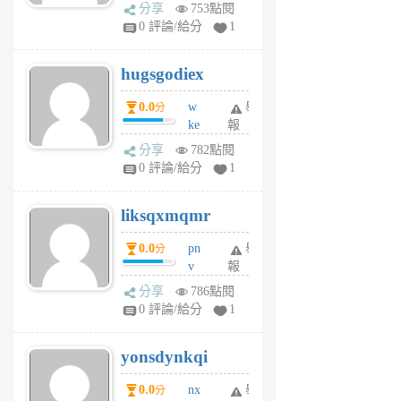
k
分享
753點閱
m
0 評論/給分
1
zt
g
hugsgodiex
6
個
0.0
w
舉
分
月
ke
報
前
rv
分享
782點閱
pj
0 評論/給分
1
qf
r
liksqxmqmr
6
個
0.0
pn
舉
分
月
v
報
前
wt
分享
786點閱
sv
0 評論/給分
1
jd
j
yonsdynkqi
6
個
0.0
nx
舉
分
月