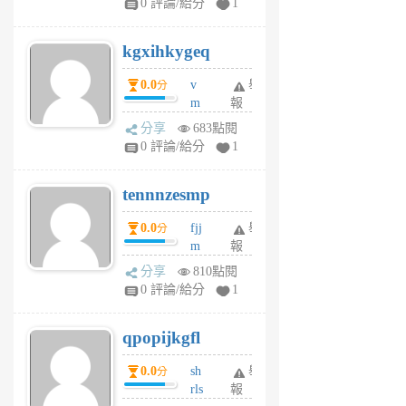
0 評論/給分
1
sh
uq
kgxihkygeq
6
個
0.0
v
舉
分
月
m
報
前
sg
分享
683點閱
sr
0 評論/給分
1
vg
pn
tennnzesmp
6
個
0.0
fjj
舉
分
月
m
報
前
w
分享
810點閱
rs
0 評論/給分
1
uy
j
qpopijkgfl
6
個
0.0
sh
舉
分
月
rls
報
前