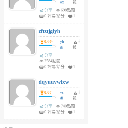
ox
報
前
rh
分享
698點閱
pe
0 評論/給分
1
er
6
zftztjglyh
個
月
0.0
yh
舉
分
前
ik
報
s
分享
m
2584點閱
tu
0 評論/給分
1
m
s
dqyuuvwlxw
6
個
0.0
vs
舉
分
月
dl
報
前
sq
分享
740點閱
fy
0 評論/給分
1
fe
6
個