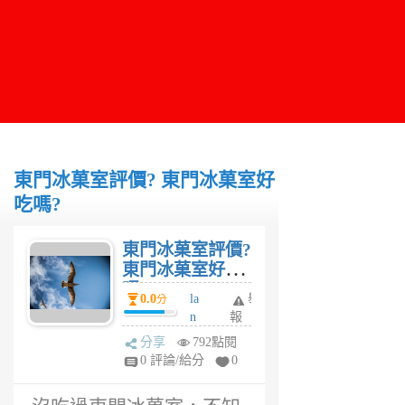
東門冰菓室評價? 東門冰菓室好
吃嗎?
東門冰菓室評價?
東門冰菓室好吃
嗎?
0.0
la
舉
分
n
報
6
分享
792點閱
年
0 評論/給分
0
前