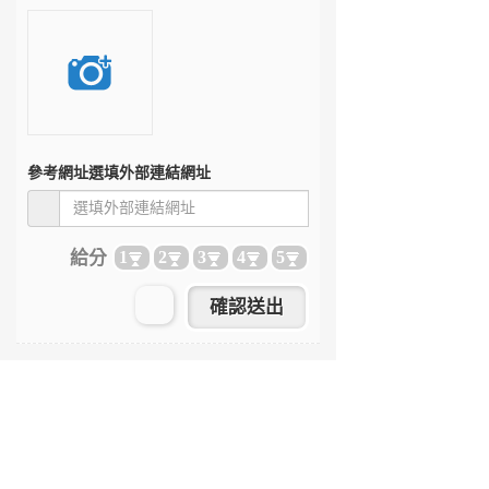
參考網址
選填外部連結網址
給分
1
2
3
4
5