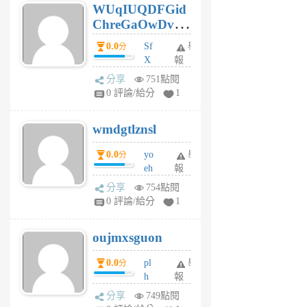
WUqIUQDFGid
個
ChreGaOwDv
月
前
dY
0.0
Sf
舉
分
X
報
Pe
分享
751點閱
Jc
0 評論/給分
1
cf
v
wmdgtlznsl
R
P
0.0
yo
舉
分
m
eh
報
v
ld
A
分享
754點閱
gy
V
0 評論/給分
1
ik
G
6
6
oujmxsguon
個
個
月
月
0.0
pl
舉
分
前
前
h
報
wi
分享
749點閱
w