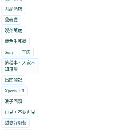
君品酒店
鼎泰豐
喫茶萬歲
藍色生死戀
Sony
羊肉
這種事、人家不
知道啦
出閨閣記
Xperia 1 II
浪子回頭
再見，不要再見
甜妻好廚藝