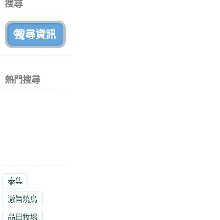
搜尋
月
前
熱門搜尋
泰集
激旨燒鳥
品田牧場