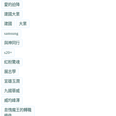
愛的迫降
建國大業
建國
大業
samsung
與神同行
s20+
紅粉驚魂
展志學
宜雄玉潤
九揚華威
威均峰澤
怠惰魔王的轉職
條件