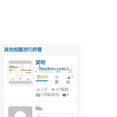
其他相關流行評價
貸明
（lenders.com.tw
）使用心得 — 民
0.0
小
舉
分
間貸款比較平台
黃
報
體驗
蜂
分享
197點閱
1
0 評論/給分
0
個
月
Mr.
前