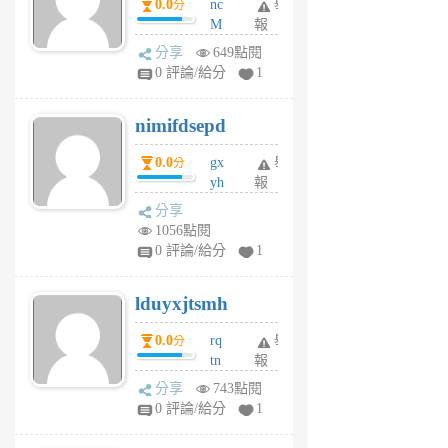
0.0
nc
舉
分
M
報
U
分享
649點閱
F
0 評論/給分
1
C
M
nimifdsepd
U
5
0.0
gx
舉
分
個
yh
報
月
dq
前
分享
vo
1056點閱
jl
0 評論/給分
1
6
個
lduyxjtsmh
月
前
0.0
rq
舉
分
tn
報
jt
分享
743點閱
gl
0 評論/給分
1
gy
6