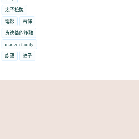
太子松馥
電影
薯條
肯德基的炸雞
modern family
廚藝
蚊子