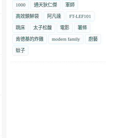
1000
通天狄仁傑
軍師
高效鎖鮮袋
阿凡達
FT-LEF101
跳床
太子松馥
電影
薯條
肯德基的炸雞
modern family
廚藝
蚊子