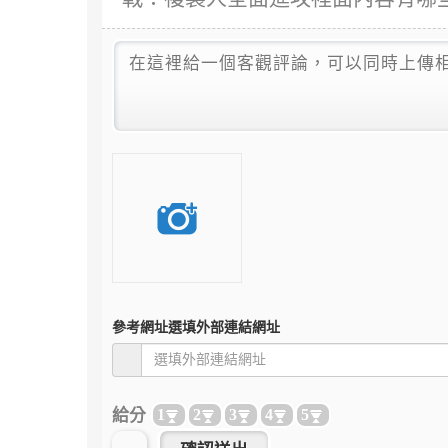
參考網址
選填外部連結網址
給分
1
2
3
4
5