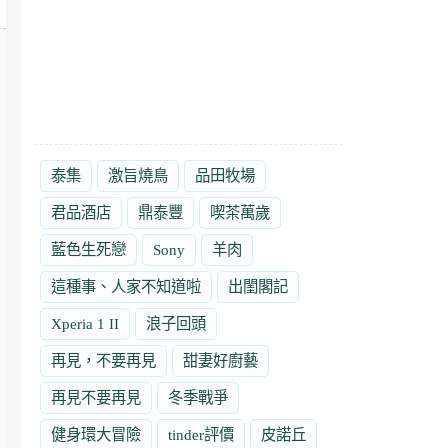
泰集
激旨燒鳥
品田牧場
君品酒店
鼎泰豐
喫茶萬歲
藍色生死戀
Sony
羊肉
這種事、人家不知道啦
出閨閣記
Xperia 1 II
浪子回頭
再見，不要再見
甜妻好廚藝
再見不要再見
冬季戰爭
健身環大冒險
tinder評價
皮諾丘