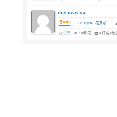
dqyuuvwlxw
0.0
分
vsdlsqfyfe 6個月前
分享
738點閱
0 評論/給