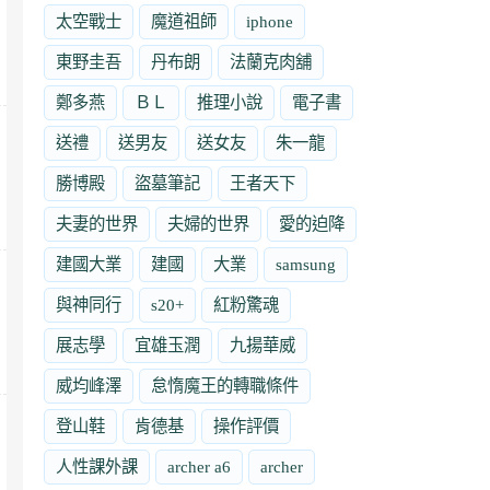
太空戰士
魔道祖師
iphone
東野圭吾
丹布朗
法蘭克肉舖
鄭多燕
ＢＬ
推理小說
電子書
送禮
送男友
送女友
朱一龍
勝博殿
盜墓筆記
王者天下
夫妻的世界
夫婦的世界
愛的迫降
建國大業
建國
大業
samsung
與神同行
s20+
紅粉驚魂
展志學
宜雄玉潤
九揚華威
威均峰澤
怠惰魔王的轉職條件
登山鞋
肯德基
操作評價
人性課外課
archer a6
archer