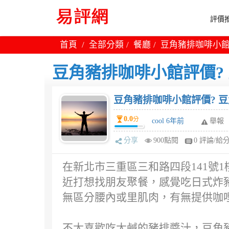
評價推
首頁
全部分類
餐廳
豆角豬排咖啡小館
豆角豬排咖啡小館評價?
豆角豬排咖啡小館評價? 
0.0
分
cool 6年前
舉報
分享
900點閱
0 評論/給
在新北市三重區三和路四段141號
近打想找朋友聚餐，感覺吃日式炸
無區分腰內或里肌肉，有無提供咖
不太喜歡吃太鹹的豬排醬汁，豆角