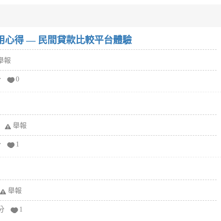
w）使用心得 — 民間貸款比較平台體驗
舉報
分
0
舉報
分
1
舉報
分
1