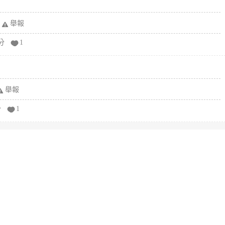
舉報
分
1
舉報
分
1