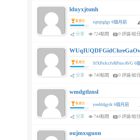
lduyxjtsmh
0.0
分
rqtnjtglgy 6個月前
分享
724點閱
0 評論/給
WUqIUQDFGidChreGaO
0.0
分
SfXPeJccfvRPmvAVG 
分享
740點閱
0 評論/給
wmdgtlznsl
0.0
分
yoehldgyik 6個月前
分享
744點閱
0 評論/給
oujmxsguon