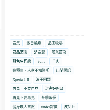
泰集
激旨燒鳥
品田牧場
君品酒店
鼎泰豐
喫茶萬歲
藍色生死戀
Sony
羊肉
這種事、人家不知道啦
出閨閣記
Xperia 1 II
浪子回頭
再見，不要再見
甜妻好廚藝
再見不要再見
冬季戰爭
健身環大冒險
tinder評價
皮諾丘