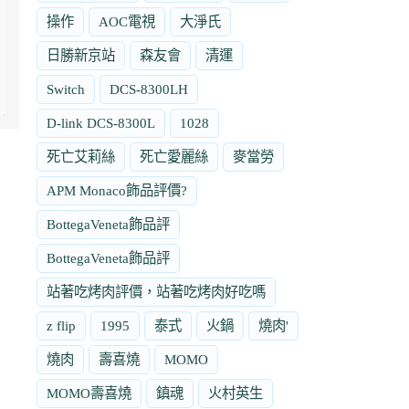
操作
AOC電視
大淨氏
日勝新京站
森友會
清運
Switch
DCS-8300LH
D-link DCS-8300L
1028
死亡艾莉絲
死亡愛麗絲
麥當勞
APM Monaco飾品評價?
BottegaVeneta飾品評
BottegaVeneta飾品評
站著吃烤肉評價，站著吃烤肉好吃嗎
z flip
1995
泰式
火鍋
燒肉'
燒肉
壽喜燒
MOMO
MOMO壽喜燒
鎮魂
火村英生