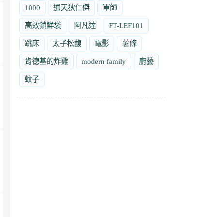
1000
通天狄仁傑
軍師
高效鎖鮮袋
阿凡達
FT-LEF101
跳床
太子松馥
電影
薯條
肯德基的炸雞
modern family
廚藝
蚊子