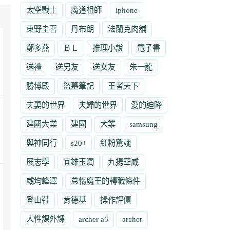
太空戰士
魔道祖師
iphone
東野圭吾
丹布朗
法蘭克肉舖
鄭多燕
ＢＬ
推理小說
電子書
送禮
送男友
送女友
朱一龍
勝博殿
盜墓筆記
王者天下
夫妻的世界
夫婦的世界
愛的迫降
建國大業
建國
大業
samsung
與神同行
s20+
紅粉驚魂
展志學
宜雄玉潤
九揚華威
威均峰澤
怠惰魔王的轉職條件
登山鞋
肯德基
操作評價
人性課外課
archer a6
archer