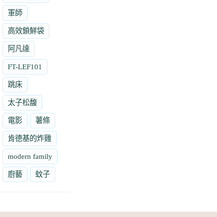
軍師
高效鎖鮮袋
阿凡達
FT-LEF101
跳床
太子松馥
電影
薯條
肯德基的炸雞
modern family
廚藝
蚊子