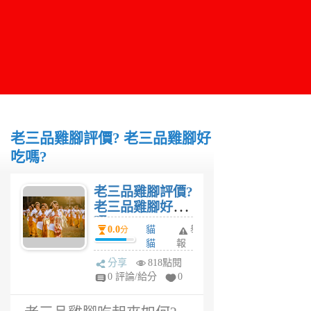
老三品雞腳評價? 老三品雞腳好
吃嗎?
老三品雞腳評價?
老三品雞腳好吃
嗎?
0.0
貓
舉
分
貓
報
6
分享
818點閱
年
0 評論/給分
0
前