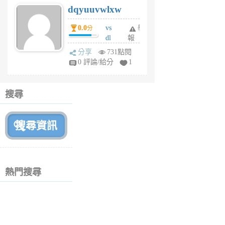
dqyuuvwlxw
6
個
0.0
vs
舉
分
月
dl
報
前
sq
分享
731點閱
fy
0 評論/給分
1
fe
6
個
搜尋
月
前
熱門搜尋