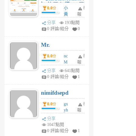
）使用心得 — 民
0.0
小
舉
分
間貸款比較平台
黃
報
體驗
蜂
分享
193點閱
1
0 評論/給分
0
個
月
Mr.
前
0.0
nc
舉
分
M
報
U
分享
641點閱
F
0 評論/給分
1
C
M
nimifdsepd
U
5
0.0
gx
舉
分
個
yh
報
月
dq
前
分享
vo
1047點閱
jl
0 評論/給分
1
6