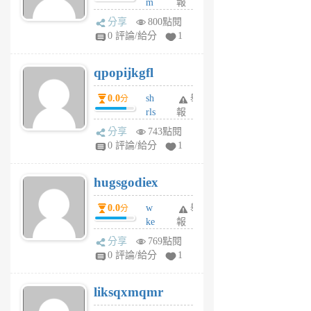
m
報
前
w
分享
800點閱
rs
0 評論/給分
1
uy
j
qpopijkgfl
6
個
0.0
sh
舉
分
月
rls
報
前
k
分享
743點閱
m
0 評論/給分
1
zt
g
hugsgodiex
6
個
0.0
w
舉
分
月
ke
報
前
rv
分享
769點閱
pj
0 評論/給分
1
qf
r
liksqxmqmr
6
個