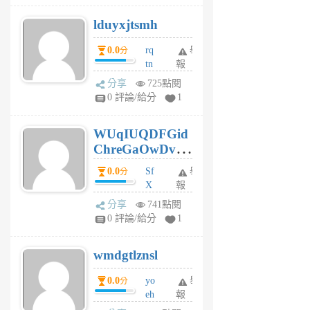
個
lduyxjtsmh
月
前
0.0
rq
舉
分
tn
報
jt
分享
725點閱
gl
0 評論/給分
1
gy
6
WUqIUQDFGid
個
ChreGaOwDv
月
前
dY
0.0
Sf
舉
分
X
報
Pe
分享
741點閱
Jc
0 評論/給分
1
cf
v
wmdgtlznsl
R
P
0.0
yo
舉
分
m
eh
報
v
ld
A