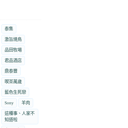
泰集
激旨燒鳥
品田牧場
君品酒店
鼎泰豐
喫茶萬歲
藍色生死戀
Sony
羊肉
這種事、人家不
知道啦