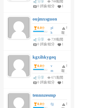
分享
744點閱
gy
V
0 評論/給分
1
ik
G
6
6
oujmxsguon
個
個
月
月
0.0
pl
舉
分
前
前
h
報
wi
分享
739點閱
w
0 評論/給分
1
sh
uq
kgxihkygeq
6
個
0.0
v
舉
分
月
m
報
前
sg
分享
671點閱
sr
0 評論/給分
1
vg
pn
tennnzesmp
6
個
0.0
fjj
舉
分
月