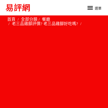
選單
首頁
全部分類
餐廳
老三品雞腳評價? 老三品雞腳好吃嗎?