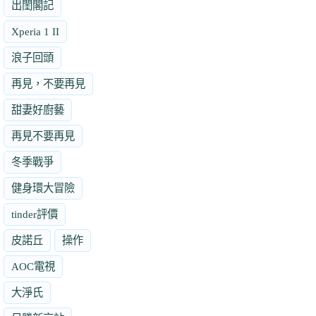
出閨閣記
Xperia 1 II
浪子回頭
再見，不要再見
甜妻好廚藝
再見不要再見
冬季戰爭
健身環大冒險
tinder評價
皮諾丘
操作
AOC電視
大淨氏