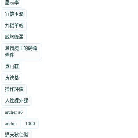
展志學
宜雄玉潤
九揚華威
威均峰澤
怠惰魔王的轉職
條件
登山鞋
肯德基
操作評價
人性課外課
archer a6
archer
1000
通天狄仁傑