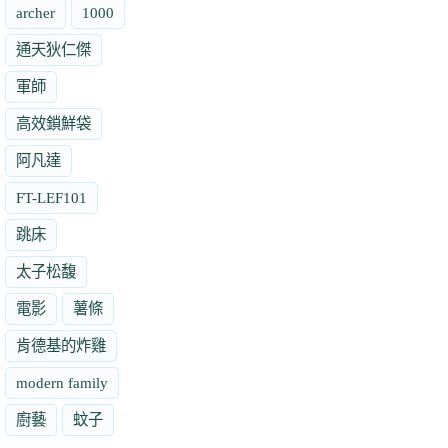
archer
1000
通天狄仁傑
軍師
高效鎖鮮袋
阿凡達
FT-LEF101
跳床
太子松馥
電影
薯條
肯德基的炸雞
modern family
廚藝
蚊子