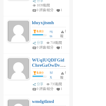
分享
vo
1039點閱
jl
0 評論/給分
1
6
個
lduyxjtsmh
月
前
0.0
rq
舉
分
tn
報
jt
分享
718點閱
gl
0 評論/給分
1
gy
6
WUqIUQDFGid
個
ChreGaOwDv
月
前
dY
0.0
Sf
舉
分
X
報
Pe
分享
735點閱
Jc
0 評論/給分
1
cf
v
wmdgtlznsl
R
P