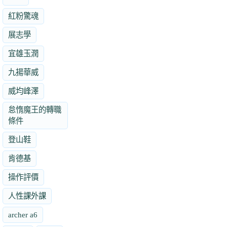
紅粉驚魂
展志學
宜雄玉潤
九揚華威
威均峰澤
怠惰魔王的轉職
條件
登山鞋
肯德基
操作評價
人性課外課
archer a6