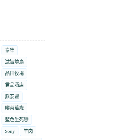
泰集
激旨燒鳥
品田牧場
君品酒店
鼎泰豐
喫茶萬歲
藍色生死戀
Sony
羊肉