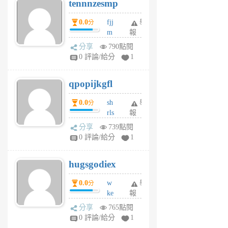
tennnzesmp
6
個
0.0
fjj
舉
分
月
m
報
前
w
分享
790點閱
rs
0 評論/給分
1
uy
j
qpopijkgfl
6
個
0.0
sh
舉
分
月
rls
報
前
k
分享
739點閱
m
0 評論/給分
1
zt
g
hugsgodiex
6
個
0.0
w
舉
分
月
ke
報
前
rv
分享
765點閱
pj
0 評論/給分
1
qf