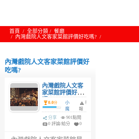
首頁
全部分類
餐廳
內灣戲院人文客家菜館評價好吃嗎?
內灣戲院人文客家菜館評價好
吃嗎?
內灣戲院人文客
家菜館評價好吃
嗎?
0.0
小
舉
分
魔
報
女
分享
901點閱
6
0 評論/給分
0
年
前