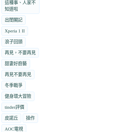
這種事、人家不
知道啦
出閨閣記
Xperia 1 II
浪子回頭
再見，不要再見
甜妻好廚藝
再見不要再見
冬季戰爭
健身環大冒險
tinder評價
皮諾丘
操作
AOC電視