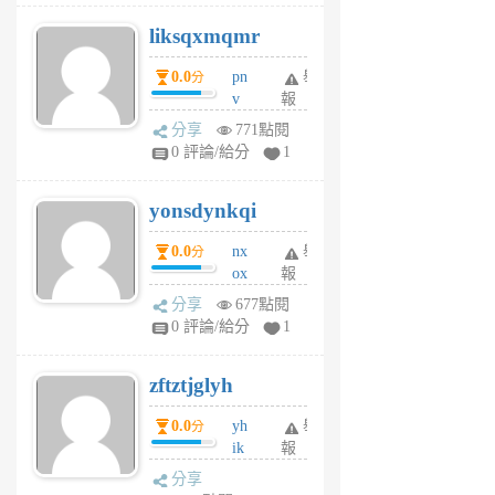
r
liksqxmqmr
6
個
0.0
pn
舉
分
月
v
報
前
wt
分享
771點閱
sv
0 評論/給分
1
jd
j
yonsdynkqi
6
個
0.0
nx
舉
分
月
ox
報
前
rh
分享
677點閱
pe
0 評論/給分
1
er
6
zftztjglyh
個
月
0.0
yh
舉
分
前
ik
報
s
分享
m