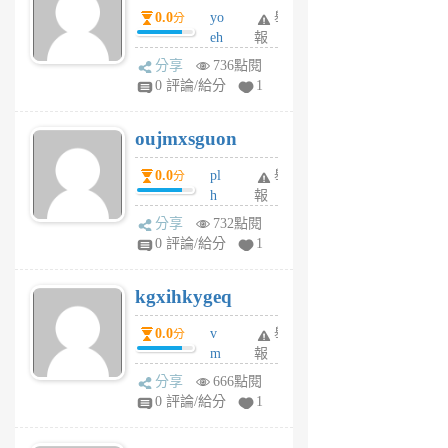
0.0
yo
舉
分
m
eh
報
v
ld
A
分享
736點閱
gy
V
0 評論/給分
1
ik
G
6
6
oujmxsguon
個
個
月
月
0.0
pl
舉
分
前
前
h
報
wi
分享
732點閱
w
0 評論/給分
1
sh
uq
kgxihkygeq
6
個
0.0
v
舉
分
月
m
報
前
sg
分享
666點閱
sr
0 評論/給分
1
vg
pn