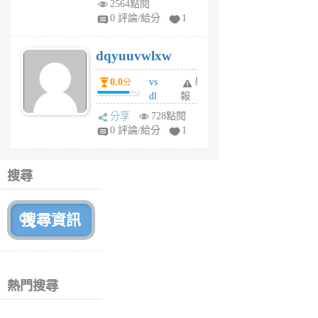
2564點閱
tu
0 評論/給分
1
m
s
dqyuuvwlxw
6
個
0.0
vs
舉
分
月
dl
報
前
sq
分享
728點閱
fy
0 評論/給分
1
fe
6
個
搜尋
月
前
熱門搜尋