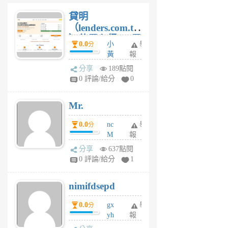
貸明
（lenders.com.tw
）使用心得 — 民
0.0
小
舉
分
間貸款比較平台
黃
報
體驗
蜂
分享
189點閱
4
0 評論/給分
0
星
期
Mr.
前
0.0
nc
舉
分
M
報
U
分享
637點閱
F
0 評論/給分
1
C
M
nimifdsepd
U
5
0.0
gx
舉
分
個
yh
報
月
dq
前