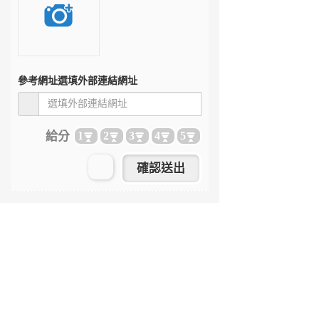
參考網址
選填外部連結網址
給分
1
2
3
4
5