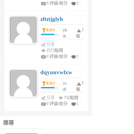
pe
0 評論/給分
1
er
6
zftztjglyh
個
月
0.0
yh
舉
分
前
ik
報
s
分享
m
2572點閱
tu
0 評論/給分
1
m
s
dqyuuvwlxw
6
個
0.0
vs
舉
分
月
dl
報
前
sq
分享
732點閱
fy
0 評論/給分
1
fe
6
個
搜尋
月
前