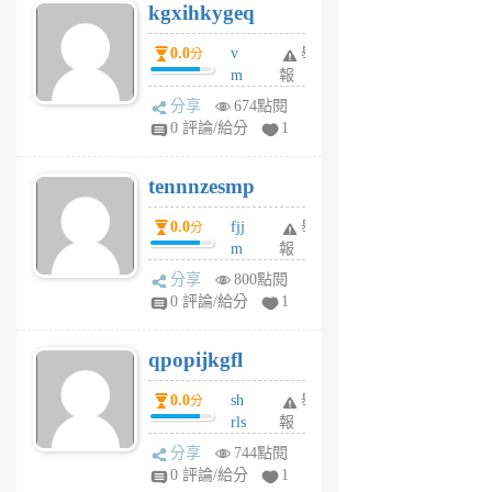
kgxihkygeq
6
個
0.0
v
舉
分
月
m
報
前
sg
分享
674點閱
sr
0 評論/給分
1
vg
pn
tennnzesmp
6
個
0.0
fjj
舉
分
月
m
報
前
w
分享
800點閱
rs
0 評論/給分
1
uy
j
qpopijkgfl
6
個
0.0
sh
舉
分
月
rls
報
前
k
分享
744點閱
m
0 評論/給分
1
zt