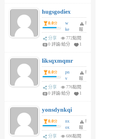
g
hugsgodiex
6
個
0.0
w
舉
分
月
ke
報
前
rv
分享
772點閱
pj
0 評論/給分
1
qf
r
liksqxmqmr
6
個
0.0
pn
舉
分
月
v
報
前
wt
分享
776點閱
sv
0 評論/給分
1
jd
j
yonsdynkqi
6
個
0.0
nx
舉
分
月
ox
報
前
rh
分享
686點閱