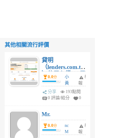
其他相關流行評價
貸明
（lenders.com.tw
）使用心得 — 民
0.0
小
舉
分
間貸款比較平台
黃
報
體驗
蜂
分享
193點閱
1
0 評論/給分
0
個
月
Mr.
前
0.0
nc
舉
分
M
報
U