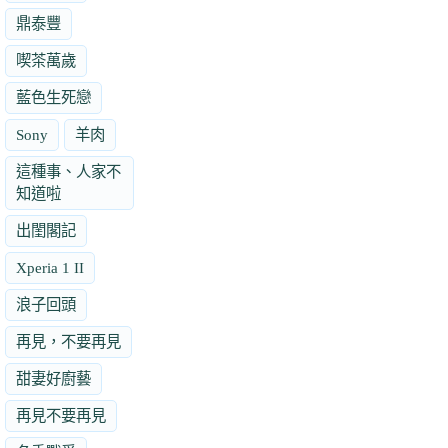
鼎泰豐
喫茶萬歲
藍色生死戀
Sony
羊肉
這種事、人家不
知道啦
出閨閣記
Xperia 1 II
浪子回頭
再見，不要再見
甜妻好廚藝
再見不要再見