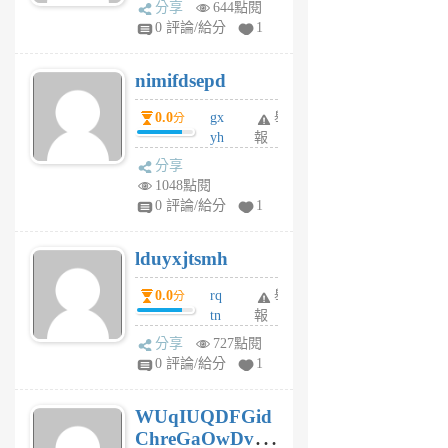
分享
644點閱
F
0 評論/給分
1
C
M
nimifdsepd
U
5
0.0
gx
舉
分
個
yh
報
月
dq
前
分享
vo
1048點閱
jl
0 評論/給分
1
6
個
lduyxjtsmh
月
前
0.0
rq
舉
分
tn
報
jt
分享
727點閱
gl
0 評論/給分
1
gy
6
WUqIUQDFGid
個
ChreGaOwDv
月