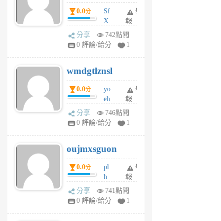
前
dY
0.0
Sf
舉
分
X
報
Pe
分享
742點閱
Jc
0 評論/給分
1
cf
v
wmdgtlznsl
R
P
0.0
yo
舉
分
m
eh
報
v
ld
A
分享
746點閱
gy
V
0 評論/給分
1
ik
G
6
6
oujmxsguon
個
個
月
月
0.0
pl
舉
分
前
前
h
報
wi
分享
741點閱
w
0 評論/給分
1
sh
uq