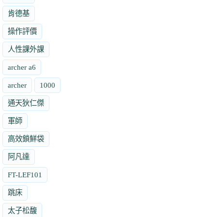
肯德基
操作評價
人性課外課
archer a6
archer
1000
通天狄仁傑
軍師
高效鎖鮮袋
阿凡達
FT-LEF101
跳床
太子松馥