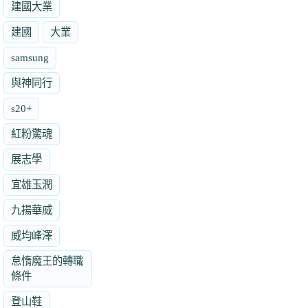
建國大業
建國
大業
samsung
與神同行
s20+
紅粉驚魂
展志學
宜雄玉潤
九揚華威
威均峰澤
怠惰魔王的轉職
條件
登山鞋