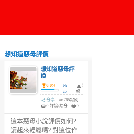
想知道惡母評價
想知道惡母評
價
0.0
Ni
舉
分
co
報
la
分享
765點閱
s
0 評論/給分
0
6
年
這本惡母小說評價如何?
前
讀起來輕鬆嗎? 對這位作