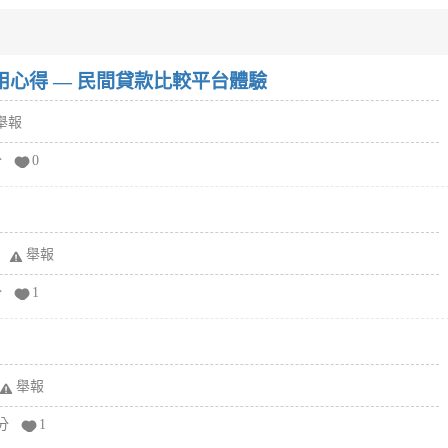
w）使用心得 — 民間貸款比較平台體驗
舉報
分
0
舉報
分
1
舉報
分
1