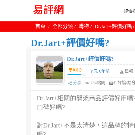
評價推
首頁
全部分類
購物
Dr.Jart+評價好嗎?
Dr.Jart+評價好嗎?
Dr.Jart+評價好嗎?
0.0
分
ㄚ元 6年前
舉報
分享
754點閱
0 評論/給
Dr.Jart+相關的開架商品評價好用嗎
口碑好嗎?
對Dr.Jart+不是太清楚，這品牌
嗎?