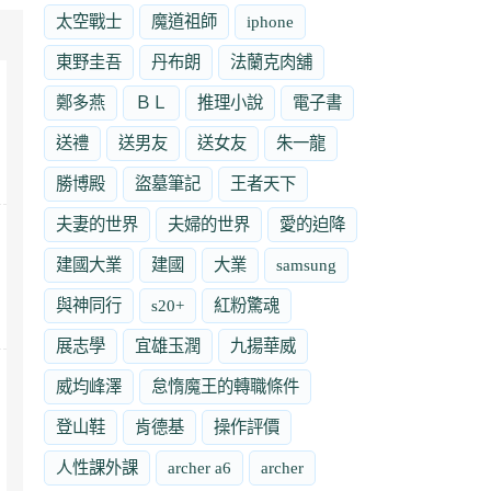
太空戰士
魔道祖師
iphone
東野圭吾
丹布朗
法蘭克肉舖
鄭多燕
ＢＬ
推理小說
電子書
送禮
送男友
送女友
朱一龍
勝博殿
盜墓筆記
王者天下
夫妻的世界
夫婦的世界
愛的迫降
建國大業
建國
大業
samsung
與神同行
s20+
紅粉驚魂
展志學
宜雄玉潤
九揚華威
威均峰澤
怠惰魔王的轉職條件
登山鞋
肯德基
操作評價
人性課外課
archer a6
archer