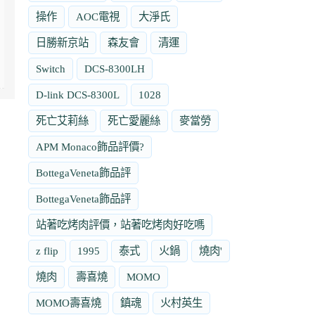
操作
AOC電視
大淨氏
日勝新京站
森友會
清運
Switch
DCS-8300LH
D-link DCS-8300L
1028
死亡艾莉絲
死亡愛麗絲
麥當勞
APM Monaco飾品評價?
BottegaVeneta飾品評
BottegaVeneta飾品評
站著吃烤肉評價，站著吃烤肉好吃嗎
z flip
1995
泰式
火鍋
燒肉'
燒肉
壽喜燒
MOMO
MOMO壽喜燒
鎮魂
火村英生