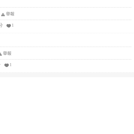
舉報
分
1
舉報
分
1