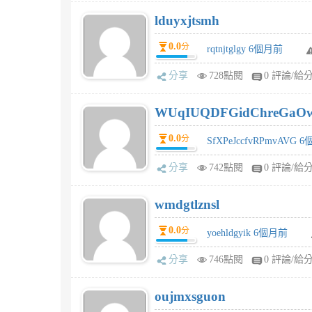
lduyxjtsmh
0.0
分
rqtnjtglgy 6個月前
分享
728點閱
0 評論/給
WUqIUQDFGidChreGaO
0.0
分
SfXPeJccfvRPmvAVG 
分享
742點閱
0 評論/給
wmdgtlznsl
0.0
分
yoehldgyik 6個月前
分享
746點閱
0 評論/給
oujmxsguon