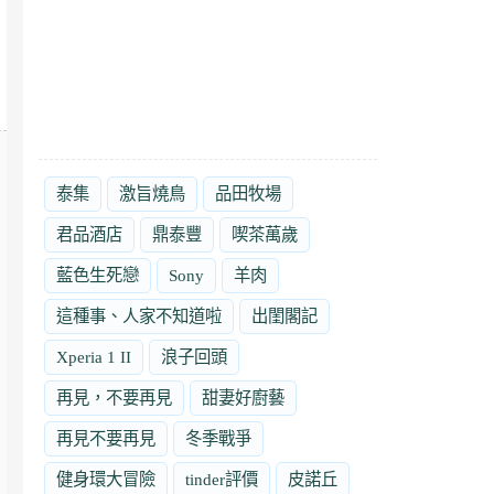
泰集
激旨燒鳥
品田牧場
君品酒店
鼎泰豐
喫茶萬歲
藍色生死戀
Sony
羊肉
這種事、人家不知道啦
出閨閣記
Xperia 1 II
浪子回頭
再見，不要再見
甜妻好廚藝
再見不要再見
冬季戰爭
健身環大冒險
tinder評價
皮諾丘