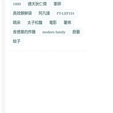
1000
通天狄仁傑
軍師
高效鎖鮮袋
阿凡達
FT-LEF101
跳床
太子松馥
電影
薯條
肯德基的炸雞
modern family
廚藝
蚊子