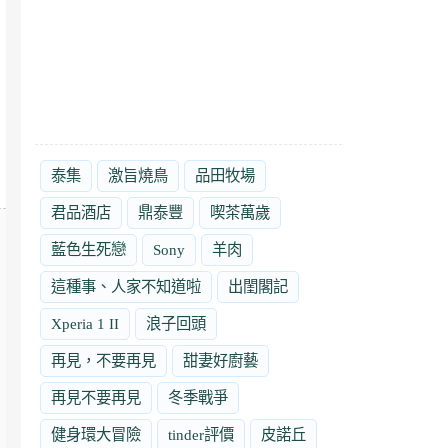
泰集
激旨燒鳥
品田牧場
君品酒店
鼎泰豐
喫茶萬歲
藍色生死戀
Sony
羊肉
這種事、人家不知道啦
出閨閣記
Xperia 1 II
浪子回頭
再見，不要再見
甜妻好廚藝
再見不要再見
冬季戰爭
健身環大冒險
tinder評價
皮諾丘