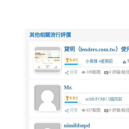
其他相關流行評價
貸明（lenders.com.t
0.0
分
小黃蜂 4星期前
分享
189點閱
0 評論/給
Mr.
0.0
分
ncMUFCMU 5個月前
分享
637點閱
0 評論/給
nimifdsepd