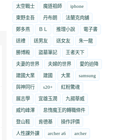
太空戰士
魔道祖師
iphone
東野圭吾
丹布朗
法蘭克肉舖
鄭多燕
ＢＬ
推理小說
電子書
送禮
送男友
送女友
朱一龍
勝博殿
盜墓筆記
王者天下
夫妻的世界
夫婦的世界
愛的迫降
建國大業
建國
大業
samsung
與神同行
s20+
紅粉驚魂
展志學
宜雄玉潤
九揚華威
威均峰澤
怠惰魔王的轉職條件
登山鞋
肯德基
操作評價
人性課外課
archer a6
archer