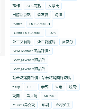
操作
AOC電視
大淨氏
日勝新京站
森友會
清運
Switch
DCS-8300LH
D-link DCS-8300L
1028
死亡艾莉絲
死亡愛麗絲
麥當勞
APM Monaco飾品評價?
BottegaVeneta飾品評
BottegaVeneta飾品評
站著吃烤肉評價，站著吃烤肉好吃嗎
z flip
1995
泰式
火鍋
燒肉'
燒肉
壽喜燒
MOMO
MOMO壽喜燒
鎮魂
火村英生