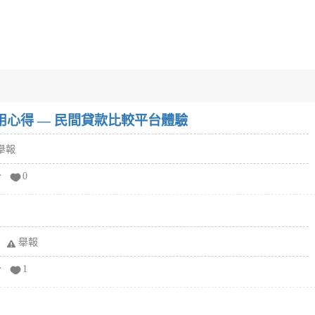
w）使用心得 — 民間貸款比較平台體驗
舉報
分
0
舉報
分
1