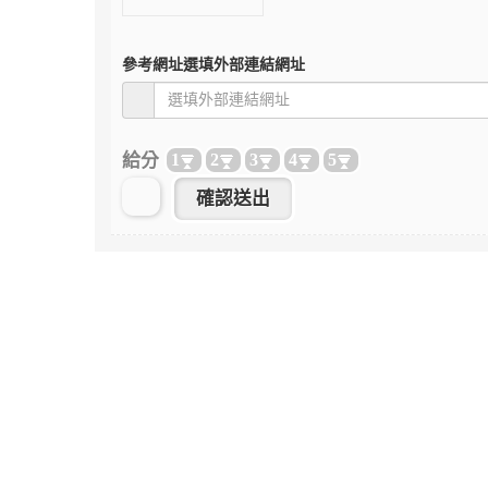
參考網址
選填外部連結網址
給分
1
2
3
4
5