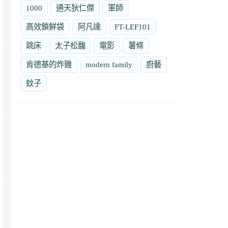
1000
通天狄仁傑
軍師
高效鎖鮮袋
阿凡達
FT-LEF101
跳床
太子松馥
電影
薯條
肯德基的炸雞
modern family
廚藝
蚊子