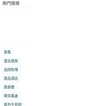
熱門搜尋
泰集
激旨燒鳥
品田牧場
君品酒店
鼎泰豐
喫茶萬歲
藍色生死戀