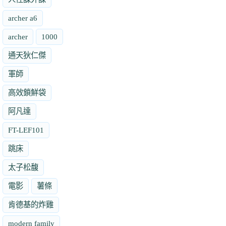
archer a6
archer
1000
通天狄仁傑
軍師
高效鎖鮮袋
阿凡達
FT-LEF101
跳床
太子松馥
電影
薯條
肯德基的炸雞
modern family