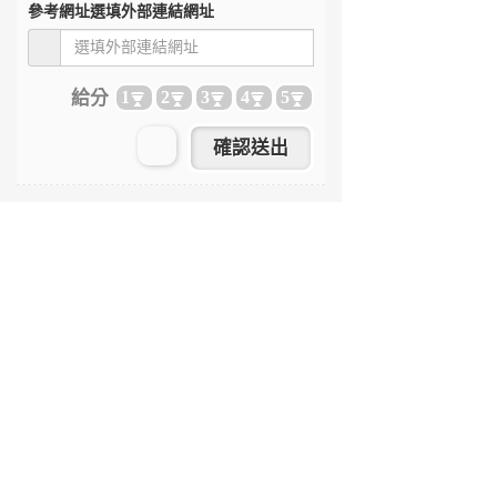
參考網址
選填外部連結網址
給分
1
2
3
4
5