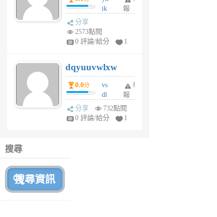
ik
報
s
分享
m
2573點閱
tu
0 評論/給分
1
m
s
dqyuuvwlxw
6
個
0.0
vs
舉
分
月
dl
報
前
sq
分享
732點閱
fy
0 評論/給分
1
fe
6
個
搜尋
月
前