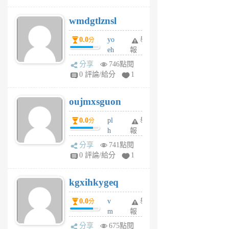
v
wmdgtlznsl
R
P
0.0
yo
舉
分
m
eh
報
v
ld
A
分享
746點閱
gy
V
0 評論/給分
1
ik
G
6
6
oujmxsguon
個
個
月
月
0.0
pl
舉
分
前
前
h
報
wi
分享
741點閱
w
0 評論/給分
1
sh
uq
kgxihkygeq
6
個
0.0
v
舉
分
月
m
報
前
sg
分享
675點閱