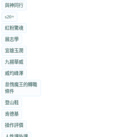
與神同行
s20+
紅粉驚魂
展志學
宜雄玉潤
九揚華威
威均峰澤
怠惰魔王的轉職
條件
登山鞋
肯德基
操作評價
人性課外課