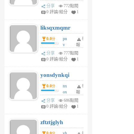
rv
分享
772點閱
pj
0 評論/給分
1
qf
r
liksqxmqmr
6
個
0.0
pn
舉
分
月
v
報
前
wt
分享
777點閱
sv
0 評論/給分
1
jd
j
yonsdynkqi
6
個
0.0
nx
舉
分
月
ox
報
前
rh
分享
686點閱
pe
0 評論/給分
1
er
6
zftztjglyh
個
月
0.0
yh
舉
分
前