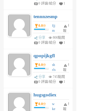
sr
0 評論/給分
1
vg
pn
tennnzesmp
6
個
0.0
fjj
舉
分
月
m
報
前
w
分享
800點閱
rs
0 評論/給分
1
uy
j
qpopijkgfl
6
個
0.0
sh
舉
分
月
rls
報
前
k
分享
745點閱
m
0 評論/給分
1
zt
g
hugsgodiex
6
個
0.0
w
舉
分
月
ke
報
前