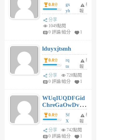
0.0
gx
舉
分
個
yh
報
月
dq
前
分享
vo
1049點閱
jl
0 評論/給分
1
6
個
lduyxjtsmh
月
前
0.0
rq
舉
分
tn
報
jt
分享
728點閱
gl
0 評論/給分
1
gy
6
WUqIUQDFGid
個
ChreGaOwDv
月
前
dY
0.0
Sf
舉
分
X
報
Pe
分享
742點閱
Jc
0 評論/給分
1
cf