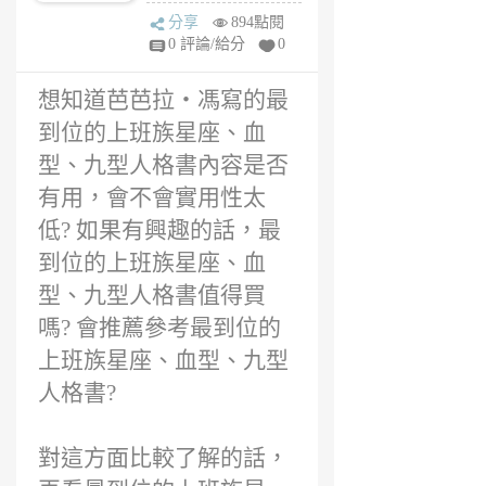
上班族星座、血
6
分享
894點閱
型、九型人格書
年
0 評論/給分
0
評價
前
想知道芭芭拉‧馮寫的最
到位的上班族星座、血
型、九型人格書內容是否
有用，會不會實用性太
低? 如果有興趣的話，最
到位的上班族星座、血
型、九型人格書值得買
嗎? 會推薦參考最到位的
上班族星座、血型、九型
人格書?
對這方面比較了解的話，