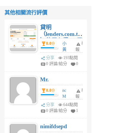
其他相關流行評價
貸明
（lenders.com.tw
）使用心得 — 民
0.0
小
舉
分
間貸款比較平台
黃
報
體驗
蜂
分享
193點閱
1
0 評論/給分
0
個
月
Mr.
前
0.0
nc
舉
分
M
報
U
分享
644點閱
F
0 評論/給分
1
C
M
nimifdsepd
U
5