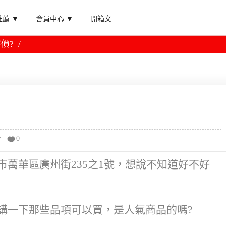
薦 ▼
會員中心 ▼
開箱文
價?
分
0
市萬華區廣州街235之1號，想說不知道好不好
講一下那些品項可以買，是人氣商品的嗎?