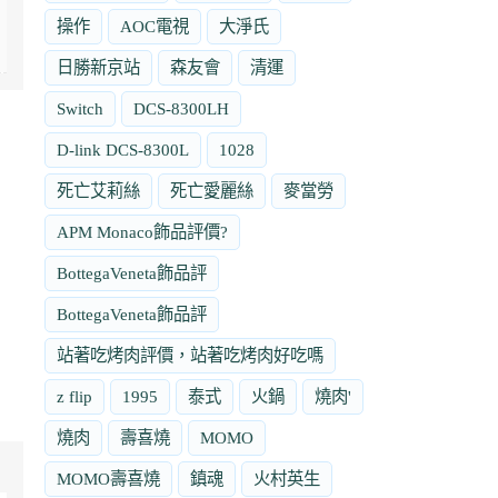
操作
AOC電視
大淨氏
日勝新京站
森友會
清運
Switch
DCS-8300LH
D-link DCS-8300L
1028
死亡艾莉絲
死亡愛麗絲
麥當勞
APM Monaco飾品評價?
BottegaVeneta飾品評
BottegaVeneta飾品評
站著吃烤肉評價，站著吃烤肉好吃嗎
z flip
1995
泰式
火鍋
燒肉'
燒肉
壽喜燒
MOMO
MOMO壽喜燒
鎮魂
火村英生