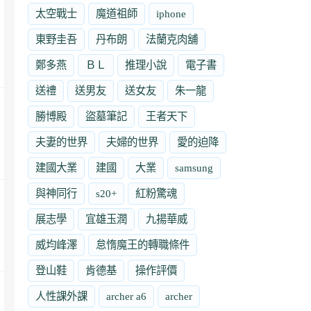
太空戰士
魔道祖師
iphone
東野圭吾
丹布朗
法蘭克肉舖
鄭多燕
ＢＬ
推理小說
電子書
送禮
送男友
送女友
朱一龍
勝博殿
盜墓筆記
王者天下
夫妻的世界
夫婦的世界
愛的迫降
建國大業
建國
大業
samsung
與神同行
s20+
紅粉驚魂
展志學
宜雄玉潤
九揚華威
威均峰澤
怠惰魔王的轉職條件
登山鞋
肯德基
操作評價
人性課外課
archer a6
archer