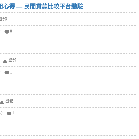
w）使用心得 — 民間貸款比較平台體驗
舉報
分
0
舉報
分
1
舉報
分
1