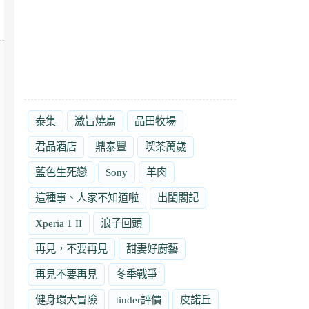
泰集
激旨燒鳥
品田牧場
君品酒店
鼎泰豐
喫茶萬歲
藍色生死戀
Sony
羊肉
這種事、人家不知道啦
出閨閣記
Xperia 1 II
浪子回頭
再見，不要再見
甜妻好廚藝
再見不要再見
冬季戰爭
健身環大冒險
tinder評價
皮諾丘