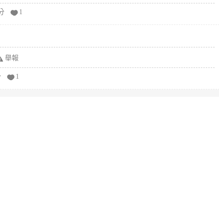
分
1
舉報
分
1