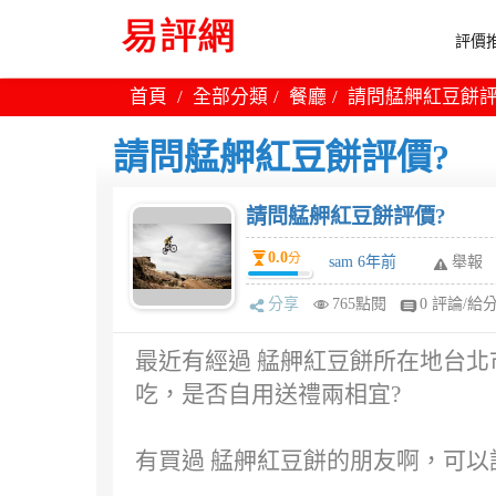
評價推
首頁
全部分類
餐廳
請問艋舺紅豆餅評
請問艋舺紅豆餅評價?
請問艋舺紅豆餅評價?
0.0
分
sam 6年前
舉報
分享
765點閱
0 評論/給
最近有經過 艋舺紅豆餅所在地台北
吃，是否自用送禮兩相宜?
有買過 艋舺紅豆餅的朋友啊，可以