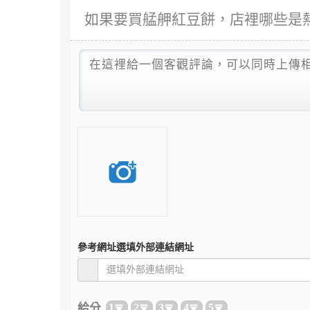
如果要買艋舺紅豆餅，店裡哪些是熱
參考網址
選填外部連結網址
給分
1
2
3
4
5