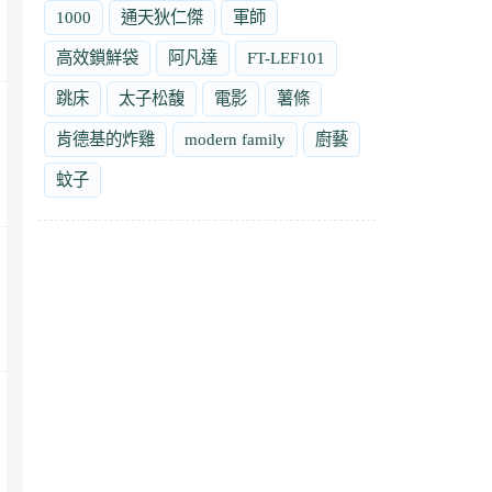
1000
通天狄仁傑
軍師
高效鎖鮮袋
阿凡達
FT-LEF101
跳床
太子松馥
電影
薯條
肯德基的炸雞
modern family
廚藝
蚊子