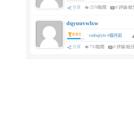
分享
2570點閱
0 評論/給
dqyuuvwlxw
0.0
分
vsdlsqfyfe 6個月前
分享
731點閱
0 評論/給